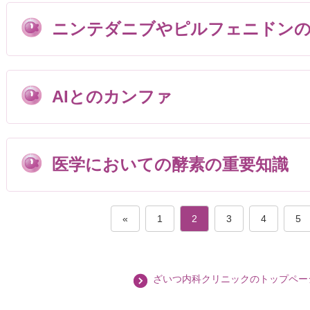
ニンテダニブやピルフェニドンの
AIとのカンファ
医学においての酵素の重要知識
«
1
2
3
4
5
ざいつ内科クリニックのトップペー