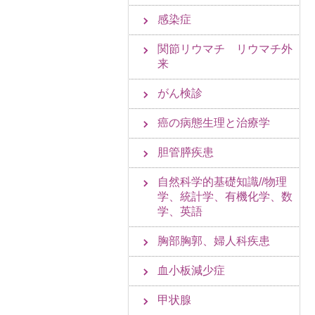
感染症
関節リウマチ リウマチ外
来
がん検診
癌の病態生理と治療学
胆管膵疾患
自然科学的基礎知識//物理
学、統計学、有機化学、数
学、英語
胸部胸郭、婦人科疾患
血小板減少症
甲状腺