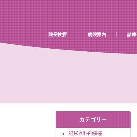
…既存のコード…
…既存のコード…
院長挨拶
病院案内
診療
診療時間
当院で行える検診
当院で取り扱いのあるワク
カテゴリー
泌尿器科的疾患