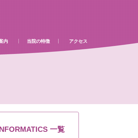
案内
当院の特徴
アクセス
、処置室
器
ゲン室心電図
検査及び病名一覧
INFORMATICS 一覧