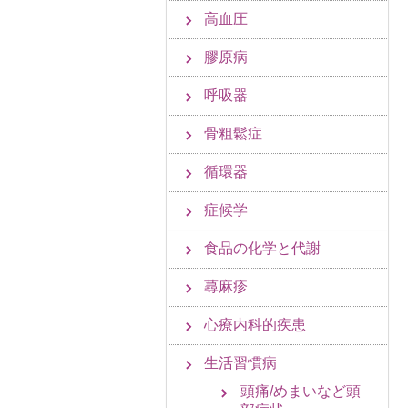
高血圧
膠原病
呼吸器
骨粗鬆症
循環器
症候学
食品の化学と代謝
蕁麻疹
心療内科的疾患
生活習慣病
頭痛/めまいなど頭