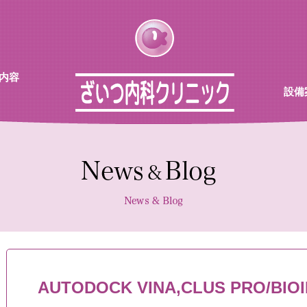
内容
設備
チン
待合
診察室
採血機
エコー
レント
AUTODOCK VINA,CLUS PRO/BIO