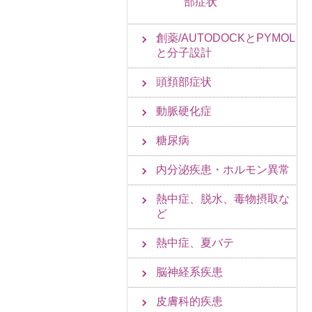
部症状
創薬/AUTODOCKとPYMOL
と分子設計
頭頚部症状
動脈硬化症
糖尿病
内分泌疾患・ホルモン異常
熱中症、脱水、毒物摂取な
ど
熱中症、夏バテ
脳神経系疾患
皮膚科的疾患