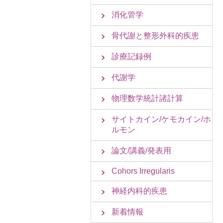
消化管学
骨代謝と整形外科的疾患
診療記録例
代謝学
物理数学統計諸計算
サイトカイン/ケモカイン/ホ
ルモン
論文/講義/発表用
Cohors Irregularis
神経内科的疾患
新着情報