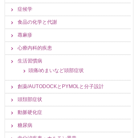
症候学
食品の化学と代謝
蕁麻疹
心療内科的疾患
生活習慣病
頭痛/めまいなど頭部症状
創薬/AUTODOCKとPYMOLと分子設計
頭頚部症状
動脈硬化症
糖尿病