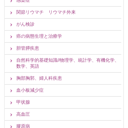
感染症
関節リウマチ リウマチ外来
がん検診
癌の病態生理と治療学
胆管膵疾患
自然科学的基礎知識//物理学、統計学、有機化学、
数学、英語
胸部胸郭、婦人科疾患
血小板減少症
甲状腺
高血圧
膠原病