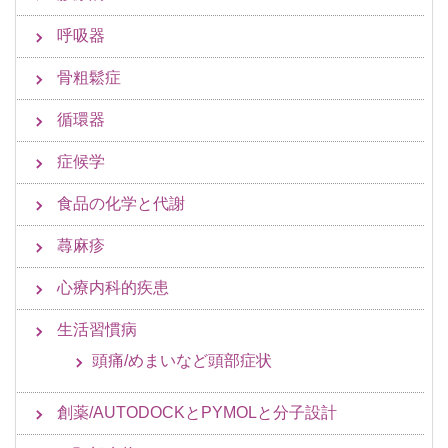
呼吸器
骨粗鬆症
循環器
症候学
食品の化学と代謝
蕁麻疹
心療内科的疾患
生活習慣病
頭痛/めまいなど頭部症状
創薬/AUTODOCKとPYMOLと分子設計