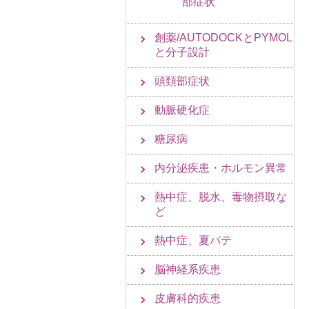
部症状
創薬/AUTODOCKとPYMOL
と分子設計
頭頚部症状
動脈硬化症
糖尿病
内分泌疾患・ホルモン異常
熱中症、脱水、毒物摂取な
ど
熱中症、夏バテ
脳神経系疾患
皮膚科的疾患