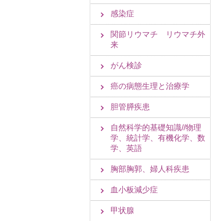
感染症
関節リウマチ リウマチ外
来
がん検診
癌の病態生理と治療学
胆管膵疾患
自然科学的基礎知識//物理
学、統計学、有機化学、数
学、英語
胸部胸郭、婦人科疾患
血小板減少症
甲状腺