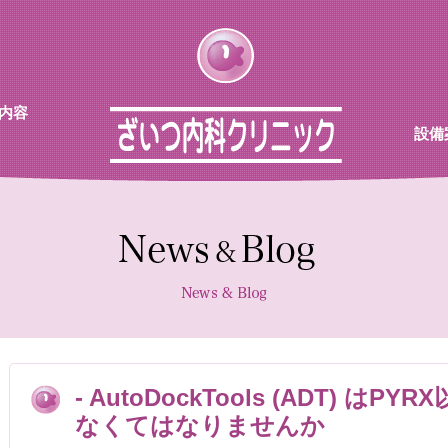
内容
設備
チン
待合
診察室
採血機
エコー
レント
- AutoDockTools (ADT) 
なくてはなりませんか