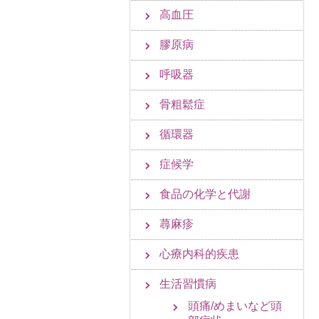
高血圧
膠原病
呼吸器
骨粗鬆症
循環器
症候学
食品の化学と代謝
蕁麻疹
心療内科的疾患
生活習慣病
頭痛/めまいなど頭