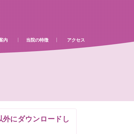
案内
当院の特徴
アクセス
、処置室
器
ゲン室心電図
検査及び病名一覧
はPYRX以外にダウンロードし