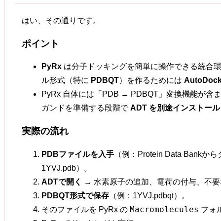
はい、その通りです。
ポイント
PyRx
は分子ドッキングを簡単に操作できる統合環
ル形式（特に
PDBQT
）を作るためには
AutoDock
PyRx 自体には「PDB → PDBQT」変換機能
ガンドを準備する段階で
ADT を別途インストール
実際の流れ
PDBファイルを入手
（例：Protein Data Ban
1YVJ.pdb）。
ADTで開く
→ 水素原子の追加、電荷の付与、不
PDBQT形式で保存
（例：1YVJ.pdbqt）。
Macromolecules
そのファイルを PyRx の
フォ