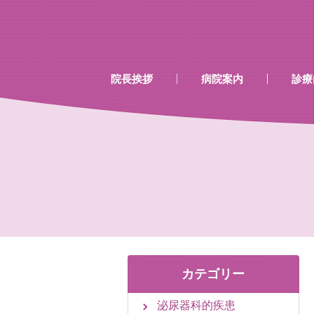
…既存のコード…
…既存のコード…
院長挨拶
病院案内
診療
診療時間
当院で行える検診
当院で取り扱いのあるワク
カテゴリー
泌尿器科的疾患