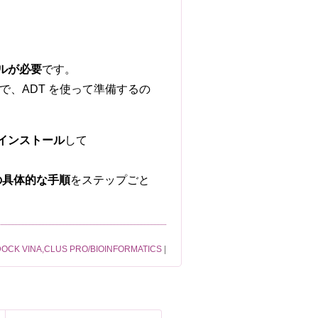
ールが必要
です。
ので、ADT を使って準備するの
s をインストール
して
換の具体的な手順
をステップごと
OCK VINA,CLUS PRO/BIOINFORMATICS
|