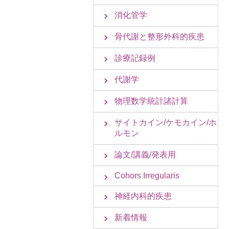
消化管学
骨代謝と整形外科的疾患
診療記録例
代謝学
物理数学統計諸計算
サイトカイン/ケモカイン/ホ
ルモン
論文/講義/発表用
Cohors Irregularis
神経内科的疾患
新着情報