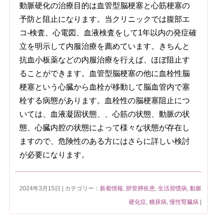
動脈硬化の治療目的は血管型脳梗塞と心筋梗塞の
予防と阻止になります。当クリニックでは腹部エ
コ-検査、心電図、血液検査をして1年以内の発症確
立を明示して内服治療を薦めています。きちんと
抗血小板薬などの内服治療を行えば、ほぼ阻止す
ることができます。血管型脳梗塞の他に血栓性脳
梗塞という心臓から血栓が移動して脳血管内で塞
栓する病態があります。血栓性の脳梗塞阻止につ
いては、血液凝固状態、、心筋の状態、動脈の状
態、心臓内腔の状態によって様々な状態が存在し
ますので、危険性のある方にはさらに詳しい検討
が必要になります。
2024年3月15日 | カテゴリー：
新着情報
,
胆管膵疾患
,
生活習慣病
,
動脈
硬化症
,
糖尿病
,
慢性腎臓病
|