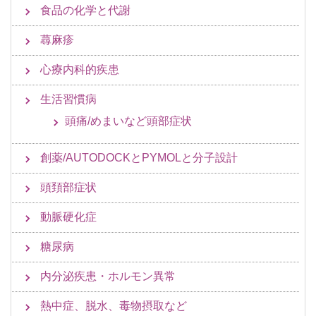
食品の化学と代謝
蕁麻疹
心療内科的疾患
生活習慣病
頭痛/めまいなど頭部症状
創薬/AUTODOCKとPYMOLと分子設計
頭頚部症状
動脈硬化症
糖尿病
内分泌疾患・ホルモン異常
熱中症、脱水、毒物摂取など