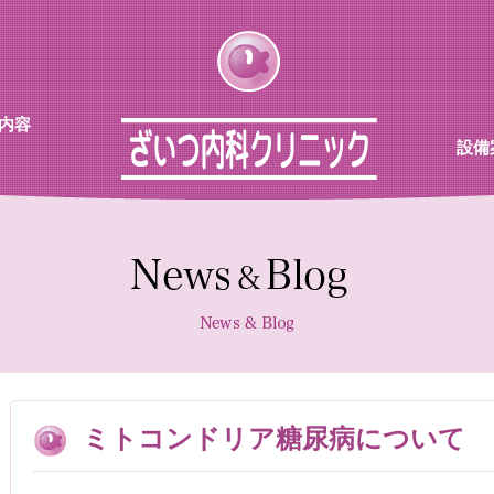
内容
設備
チン
待合
診察室
採血機
エコー
レント
ミトコンドリア糖尿病について