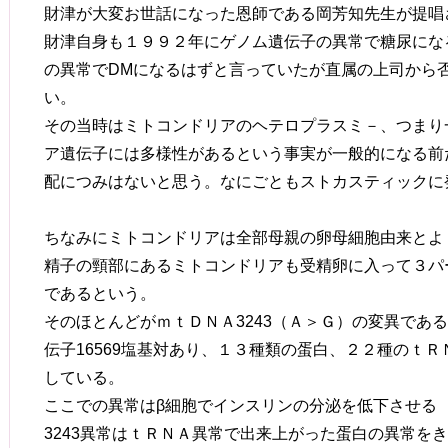
財津が大変お世話になった恩師である岡芳知先生が提唱
財津自身も１９９２年にゲノム遺伝子の異常で糖尿にな
の異常でDMになるはずと言っていたが直属の上司から
い。
その当時はミトコンドリアのヘテロプラスミ－、つまり
ア遺伝子には多様性があるという事実が一般的になる前
配につみはないと思う。なにごともストカスティックに
ちなみにミトコンドリアは全部母親の卵母細胞由来とよ
精子の頸部にあるミトコンドリアも受精卵に入って３パーセ
であるという。
そのほとんどがｍｔＤＮＡ3243（Ａ＞Ｇ）の変異であ
伝子16569塩基対あり、１３種類の蛋白、２２種のｔ
している。
ここでの異常はβ細胞でインスリンの分泌を低下させる
3243異常はｔＲＮＡ異常で出来上がった蛋白の異常を