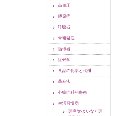
高血圧
膠原病
呼吸器
骨粗鬆症
循環器
症候学
食品の化学と代謝
蕁麻疹
心療内科的疾患
生活習慣病
頭痛/めまいなど頭