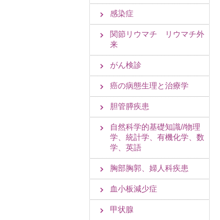
感染症
関節リウマチ リウマチ外
来
がん検診
癌の病態生理と治療学
胆管膵疾患
自然科学的基礎知識//物理
学、統計学、有機化学、数
学、英語
胸部胸郭、婦人科疾患
血小板減少症
甲状腺