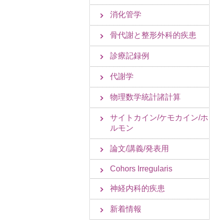
消化管学
骨代謝と整形外科的疾患
診療記録例
代謝学
物理数学統計諸計算
サイトカイン/ケモカイン/ホ
ルモン
論文/講義/発表用
Cohors Irregularis
神経内科的疾患
新着情報