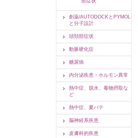
部症状
創薬/AUTODOCKとPYMOL
と分子設計
頭頚部症状
動脈硬化症
糖尿病
内分泌疾患・ホルモン異常
熱中症、脱水、毒物摂取な
ど
熱中症、夏バテ
脳神経系疾患
皮膚科的疾患