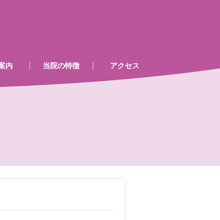
案内
当院の特徴
アクセス
、処置室
器
ゲン室心電図
検査及び病名一覧