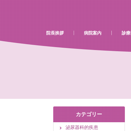
…既存のコード…
…既存のコード…
院長挨拶
病院案内
診療
診療時間
当院で行える検診
当院で取り扱いのあるワク
カテゴリー
泌尿器科的疾患