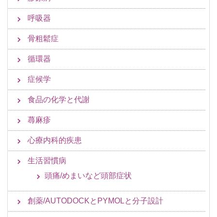
呼吸器
骨粗鬆症
循環器
症候学
食品の化学と代謝
蕁麻疹
心療内科的疾患
生活習慣病
頭痛/めまいなど頭部症状
創薬/AUTODOCKとPYMOLと分子設計