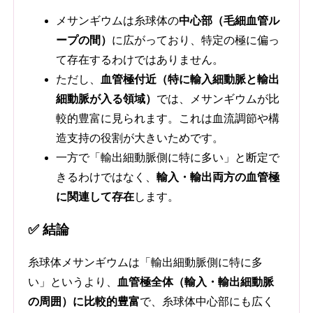
メサンギウムは糸球体の
中心部（毛細血管ル
ープの間）
に広がっており、特定の極に偏っ
て存在するわけではありません。
ただし、
血管極付近（特に輸入細動脈と輸出
細動脈が入る領域）
では、メサンギウムが比
較的豊富に見られます。これは血流調節や構
造支持の役割が大きいためです。
一方で「輸出細動脈側に特に多い」と断定で
きるわけではなく、
輸入・輸出両方の血管極
に関連して存在
します。
✅ 結論
糸球体メサンギウムは「輸出細動脈側に特に多
い」というより、
血管極全体（輸入・輸出細動脈
の周囲）に比較的豊富
で、糸球体中心部にも広く