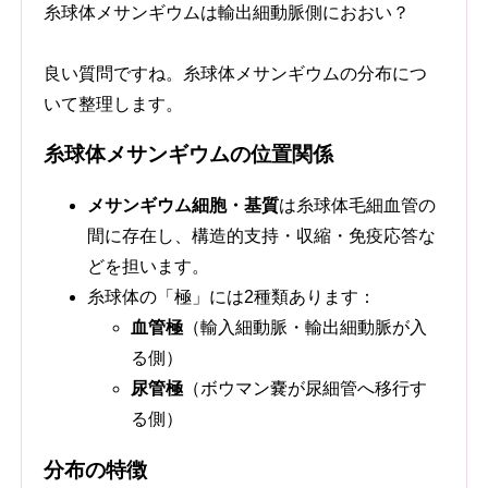
糸球体メサンギウムは輸出細動脈側におおい？
良い質問ですね。糸球体メサンギウムの分布につ
いて整理します。
糸球体メサンギウムの位置関係
メサンギウム細胞・基質
は糸球体毛細血管の
間に存在し、構造的支持・収縮・免疫応答な
どを担います。
糸球体の「極」には2種類あります：
血管極
（輸入細動脈・輸出細動脈が入
る側）
尿管極
（ボウマン嚢が尿細管へ移行す
る側）
分布の特徴