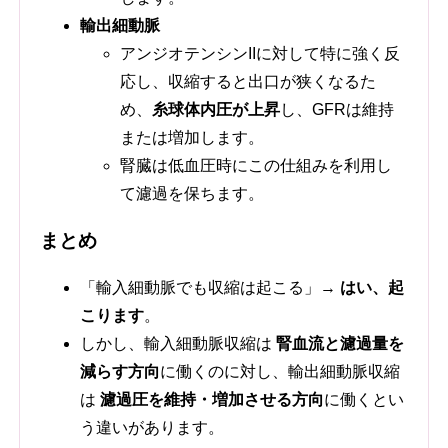
輸出細動脈
アンジオテンシンIIに対して特に強く反
応し、収縮すると出口が狭くなるた
め、
糸球体内圧が上昇
し、GFRは維持
または増加します。
腎臓は低血圧時にこの仕組みを利用し
て濾過を保ちます。
まとめ
「輸入細動脈でも収縮は起こる」→
はい、起
こります
。
しかし、輸入細動脈収縮は
腎血流と濾過量を
減らす方向
に働くのに対し、輸出細動脈収縮
は
濾過圧を維持・増加させる方向
に働くとい
う違いがあります。