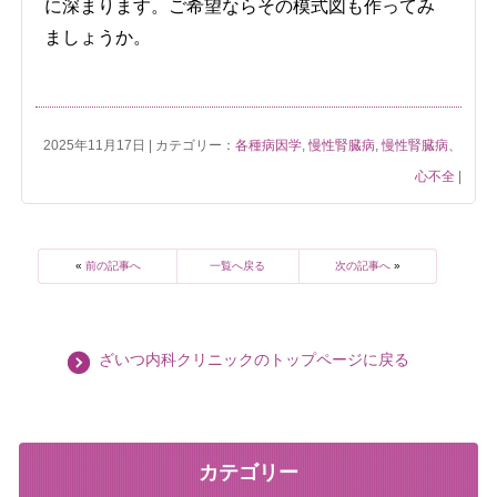
に深まります。ご希望ならその模式図も作ってみ
ましょうか。
2025年11月17日 | カテゴリー：
各種病因学
,
慢性腎臓病
,
慢性腎臓病、
心不全
|
«
前の記事へ
一覧へ戻る
次の記事へ
»
ざいつ内科クリニックのトップページに戻る
カテゴリー