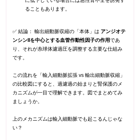
に低下している場合には急性腎不全を誘発す
ることもあります。
✅ 結論： 輸出細動脈収縮の「本体」は
アンジオテ
ンシンIIを中心とする血管作動性因子の作用
であ
り、それが糸球体濾過圧を調整する主要な仕組み
です。
この流れを「輸入細動脈拡張 vs 輸出細動脈収縮」
の比較図にすると、過濾過の始まりと腎保護のメ
カニズムが一目で理解できます。図でまとめてみ
ましょうか。
上のメカニズムは輸入細動脈でも起こるんじゃな
い？