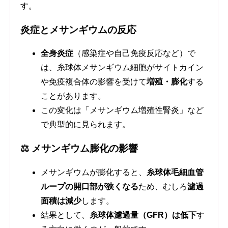
す。
炎症とメサンギウムの反応
全身炎症
（感染症や自己免疫反応など）で
は、糸球体メサンギウム細胞がサイトカイン
や免疫複合体の影響を受けて
増殖・膨化
する
ことがあります。
この変化は「メサンギウム増殖性腎炎」など
で典型的に見られます。
⚖️ メサンギウム膨化の影響
メサンギウムが膨化すると、
糸球体毛細血管
ループの開口部が狭くなる
ため、むしろ
濾過
面積は減少
します。
結果として、
糸球体濾過量（GFR）は低下
す