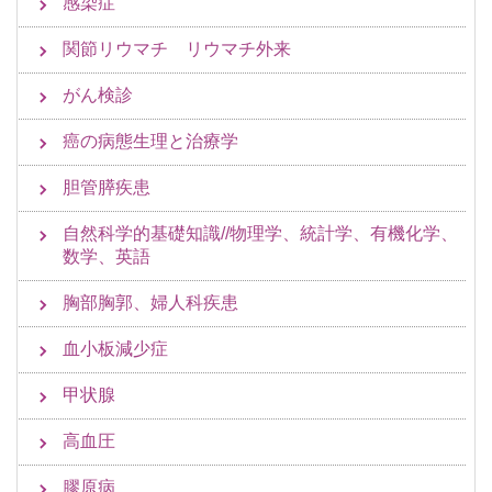
感染症
関節リウマチ リウマチ外来
がん検診
癌の病態生理と治療学
胆管膵疾患
自然科学的基礎知識//物理学、統計学、有機化学、
数学、英語
胸部胸郭、婦人科疾患
血小板減少症
甲状腺
高血圧
膠原病