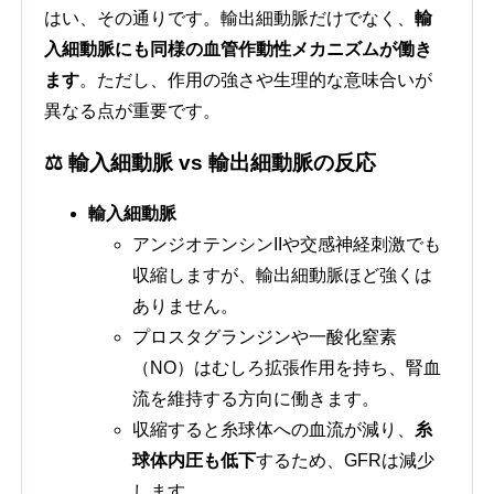
はい、その通りです。輸出細動脈だけでなく、
輸
入細動脈にも同様の血管作動性メカニズムが働き
ます
。ただし、作用の強さや生理的な意味合いが
異なる点が重要です。
⚖️ 輸入細動脈 vs 輸出細動脈の反応
輸入細動脈
アンジオテンシンIIや交感神経刺激でも
収縮しますが、輸出細動脈ほど強くは
ありません。
プロスタグランジンや一酸化窒素
（NO）はむしろ拡張作用を持ち、腎血
流を維持する方向に働きます。
収縮すると糸球体への血流が減り、
糸
球体内圧も低下
するため、GFRは減少
します。