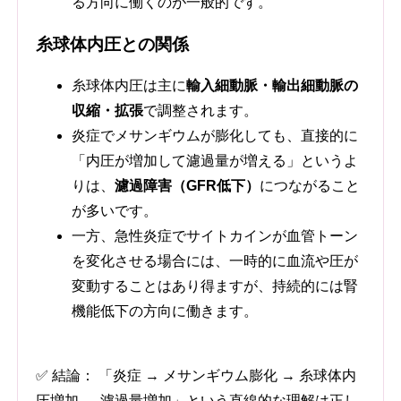
る方向に働くのが一般的です。
糸球体内圧との関係
糸球体内圧は主に
輸入細動脈・輸出細動脈の
収縮・拡張
で調整されます。
炎症でメサンギウムが膨化しても、直接的に
「内圧が増加して濾過量が増える」というよ
りは、
濾過障害（GFR低下）
につながること
が多いです。
一方、急性炎症でサイトカインが血管トーン
を変化させる場合には、一時的に血流や圧が
変動することはあり得ますが、持続的には腎
機能低下の方向に働きます。
✅ 結論： 「炎症 → メサンギウム膨化 → 糸球体内
圧増加 → 濾過量増加」という直線的な理解は正し