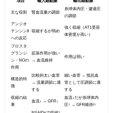
項目
輸入細動脈
輸出細動脈
糸球体内圧・濾過圧
主な役割
腎血流量の調節
の調節
アンジオ
強く収縮（AT1受容
テンシンII
収縮するが弱め
体密度が高い）
への反応
プロスタ
グランジ
拡張作用が強い
作用は弱い
ン・NOの
→ 血流維持
作用
比較的太い血管
細い血管 → 抵抗血
構造的特
→ 流量調節に適
管として圧調節に適
徴
する
する
収縮の結
血流↓だが糸球体内
血流↓ → GFR↓
果
圧↑ → GFR維持/↑
NSAIDsで収縮し