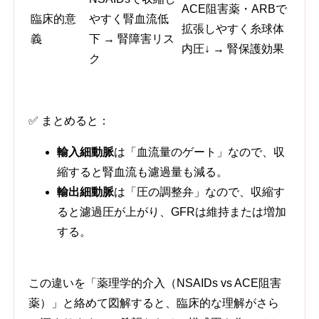
ACE阻害薬・ARBで
臨床的意
やすく腎血流低
拡張しやすく糸球体
義
下 → 腎障害リス
内圧↓ → 腎保護効果
ク
✅ まとめると：
輸入細動脈
は「血流量のゲート」なので、収
縮すると腎血流も濾過量も減る。
輸出細動脈
は「圧の調整弁」なので、収縮す
ると濾過圧が上がり、GFRは維持または増加
する。
この違いを「薬理学的介入（NSAIDs vs ACE阻害
薬）」と絡めて図解すると、臨床的な理解がさら