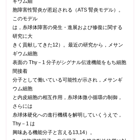
ギウム細
胞障害性腎炎が惹起される（ATS 腎炎モデル）。
このモデル
は，糸球体障害の発生・進展および修復に関する
研究に大
きく貢献してきた12）。最近の研究から，メサン
ギウム細胞
表面の Thy－1 分子がシグナル伝達機能をもち細胞
間接着
分子として働いている可能性が示され，メサンギ
ウム細胞
と内皮細胞の相互作用，糸球体微小循環の制御，
さらには
糸球体硬化への進行機構を解明していくうえで，
Thy－1 は
興味ある機能分子と言える13,14）。