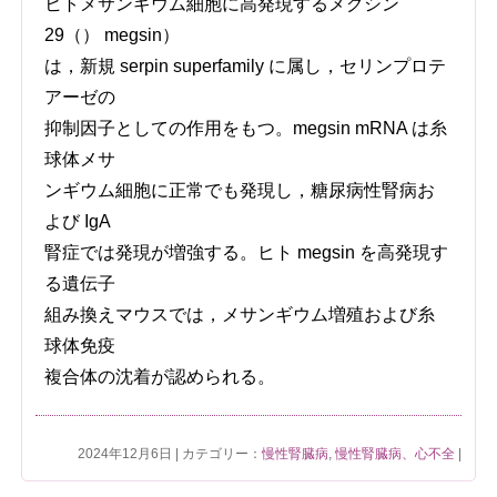
ヒトメサンギウム細胞に高発現するメグシン
29（） megsin）
は，新規 serpin superfamily に属し，セリンプロテ
アーゼの
抑制因子としての作用をもつ。megsin mRNA は糸
球体メサ
ンギウム細胞に正常でも発現し，糖尿病性腎病お
よび IgA
腎症では発現が増強する。ヒト megsin を高発現す
る遺伝子
組み換えマウスでは，メサンギウム増殖および糸
球体免疫
複合体の沈着が認められる。
2024年12月6日 | カテゴリー：
慢性腎臓病
,
慢性腎臓病、心不全
|