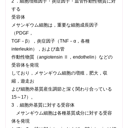
2 ．細胞増殖因子・炎症因子・血管作動性物質に対
する
受容体
メサンギウム細胞は，重要な細胞成長因子
（PDGF，
TGF－β），炎症因子（TNF－α，各種
interleukin），および血管
作動性物質（angiotensin Ⅱ，endothelin）などの
受容体を発現
しており，メサンギウム細胞の増殖，肥大，収
縮，遊走お
よび細胞外基質産生調節と深く関わり合っている
15～17）。
3 ．細胞外基質に対する受容体
メサンギウム細胞は各種基質成分に対する受容
体を発現