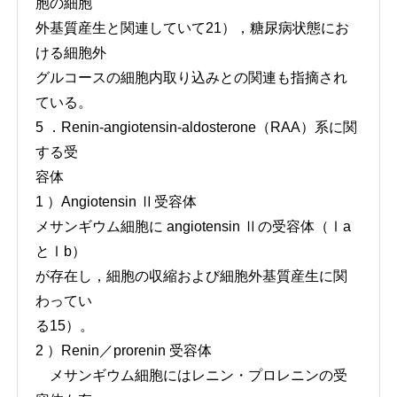
胞の細胞
外基質産生と関連していて21），糖尿病状態にお
ける細胞外
グルコースの細胞内取り込みとの関連も指摘され
ている。
5 ．Renin-angiotensin-aldosterone（RAA）系に関
する受
容体
1 ）Angiotensin Ⅱ受容体
メサンギウム細胞に angiotensin Ⅱの受容体（Ⅰa
とⅠb）
が存在し，細胞の収縮および細胞外基質産生に関
わってい
る15）。
2 ）Renin／prorenin 受容体
メサンギウム細胞にはレニン・プロレニンの受