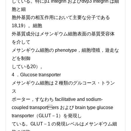
している。特にβ1 integrin およびαvβ3 integrin は細
胞と細
胞外基質の相互作用において主要な分子である
18,19）。細胞
外基質成分はメサンギウム細胞表面の基質受容体
を介して
メサンギウム細胞の phenotype，細胞増殖，遊走な
どを制御
している20）。
4 ．Glucose transporter
メサンギウム細胞は 2 種類のグルコース・トラン
ス
ポーター，すなわち facilitative and sodium-
coupled transporters および brain type glucose
transporter（GLUT－1）を発現し
ている。GLUT－1 の発現レベルはメサンギウム細