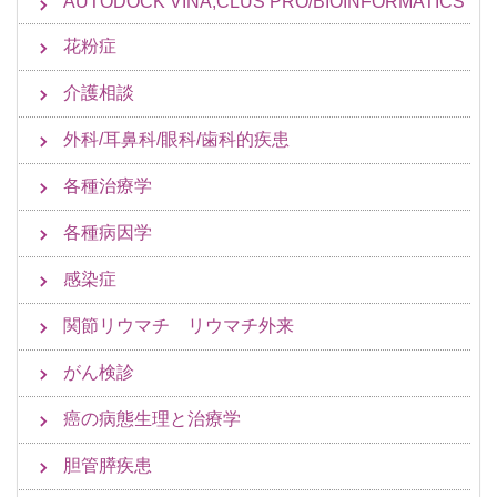
AUTODOCK VINA,CLUS PRO/BIOINFORMATICS
花粉症
介護相談
外科/耳鼻科/眼科/歯科的疾患
各種治療学
各種病因学
感染症
関節リウマチ リウマチ外来
がん検診
癌の病態生理と治療学
胆管膵疾患