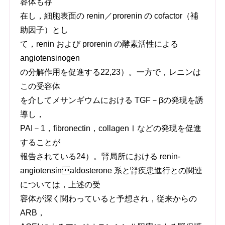
容体も存
在し，細胞表面の renin／prorenin の cofactor（補
助因子）とし
て，renin および prorenin の酵素活性による
angiotensinogen
の分解作用を促進する22,23）。一方で，レニンは
この受容体
を介してメサンギウムにおける TGF－βの発現を誘
導し，
PAI－1，fibronectin，collagenⅠなどの発現を促進
することが
報告されている24）。腎局所における renin-
angiotensinaldosterone 系と腎疾患進行との関連
については，上述の受
容体が深く関わっていると予想され，従来からの
ARB，