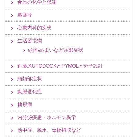
食品の化学と代謝
蕁麻疹
心療内科的疾患
生活習慣病
頭痛/めまいなど頭部症状
創薬/AUTODOCKとPYMOLと分子設計
頭頚部症状
動脈硬化症
糖尿病
内分泌疾患・ホルモン異常
熱中症、脱水、毒物摂取など