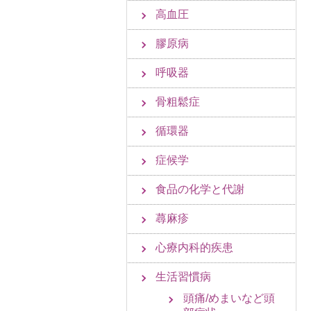
高血圧
膠原病
呼吸器
骨粗鬆症
循環器
症候学
食品の化学と代謝
蕁麻疹
心療内科的疾患
生活習慣病
頭痛/めまいなど頭