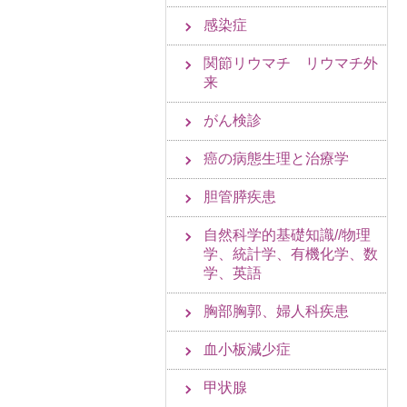
感染症
関節リウマチ リウマチ外
来
がん検診
癌の病態生理と治療学
胆管膵疾患
自然科学的基礎知識//物理
学、統計学、有機化学、数
学、英語
胸部胸郭、婦人科疾患
血小板減少症
甲状腺