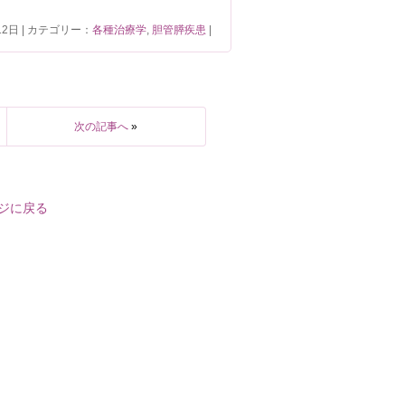
12日 | カテゴリー：
各種治療学
,
胆管膵疾患
|
次の記事へ
»
ジに戻る