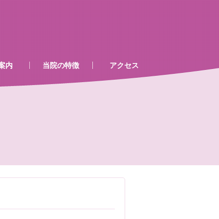
案内
当院の特徴
アクセス
、処置室
器
ゲン室心電図
検査及び病名一覧
て