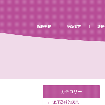
…既存のコード…
…既存のコード…
院長挨拶
病院案内
診療
診療時間
当院で行える検診
当院で取り扱いのあるワク
カテゴリー
泌尿器科的疾患