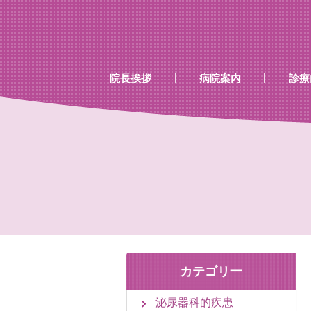
…既存のコード…
…既存のコード…
院長挨拶
病院案内
診療
診療時間
当院で行える検診
当院で取り扱いのあるワク
カテゴリー
泌尿器科的疾患