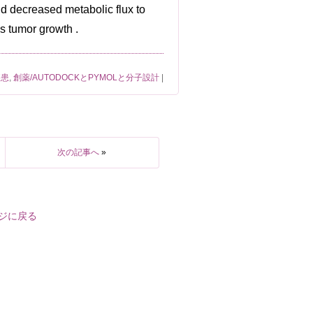
and decreased metabolic flux to
ss tumor growth .
疾患
,
創薬/AUTODOCKとPYMOLと分子設計
|
次の記事へ
»
ジに戻る