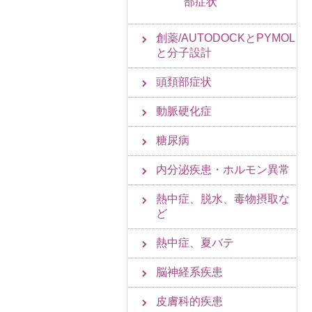
部症状
創薬/AUTODOCKとPYMOL
と分子設計
頭頚部症状
動脈硬化症
糖尿病
内分泌疾患・ホルモン異常
熱中症、脱水、毒物摂取な
ど
熱中症、夏バテ
脳神経系疾患
皮膚科的疾患