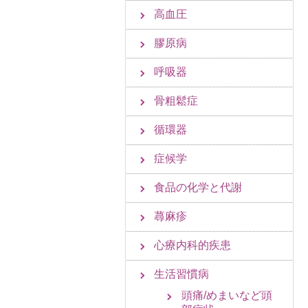
高血圧
膠原病
呼吸器
骨粗鬆症
循環器
症候学
食品の化学と代謝
蕁麻疹
心療内科的疾患
生活習慣病
頭痛/めまいなど頭