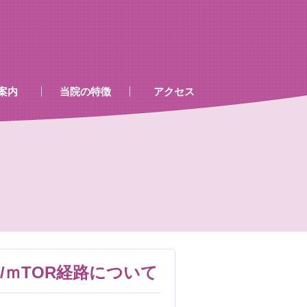
案内
当院の特徴
アクセス
、処置室
器
ゲン室心電図
検査及び病名一覧
KT/ｍTOR経路について