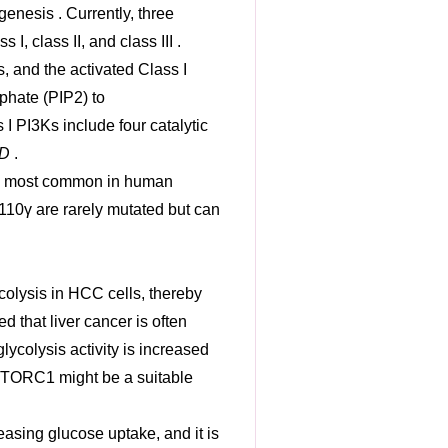
genesis . Currently, three
, class II, and class III .
, and the activated Class I
phate (PIP2) to
 I PI3Ks include four catalytic
CD
.
 the most common in human
p110γ are rarely mutated but can
olysis in HCC cells, thereby
ed that liver cancer is often
lycolysis activity is increased
mTORC1 might be a suitable
reasing glucose uptake, and it is