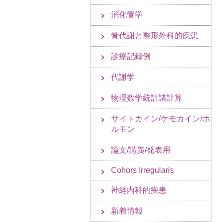
消化管学
骨代謝と整形外科的疾患
診療記録例
代謝学
物理数学統計諸計算
サイトカイン/ケモカイン/ホ
ルモン
論文/講義/発表用
Cohors Irregularis
神経内科的疾患
新着情報