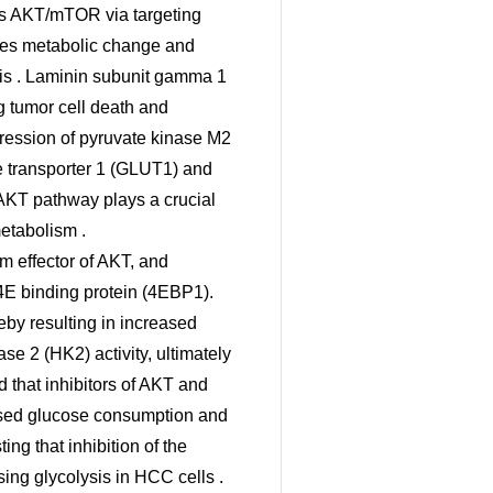
ins AKT/mTOR via targeting
ates metabolic change and
is . Laminin subunit gamma 1
 tumor cell death and
pression of pyruvate kinase M2
e transporter 1 (GLUT1) and
AKT pathway plays a crucial
etabolism .
 effector of AKT, and
4E binding protein (4EBP1).
ereby resulting in increased
e 2 (HK2) activity, ultimately
d that inhibitors of AKT and
eased glucose consumption and
ng that inhibition of the
ing glycolysis in HCC cells .