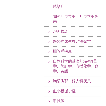
感染症
関節リウマチ リウマチ外
来
がん検診
癌の病態生理と治療学
胆管膵疾患
自然科学的基礎知識//物理
学、統計学、有機化学、数
学、英語
胸部胸郭、婦人科疾患
血小板減少症
甲状腺