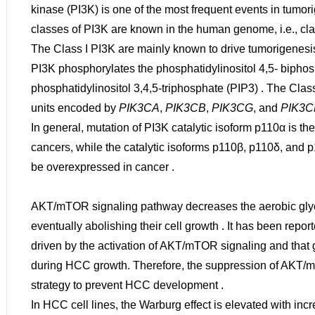
kinase (PI3K) is one of the most frequent events in tumori
classes of PI3K are known in the human genome, i.e., class I
The Class I PI3K are mainly known to drive tumorigenesis
PI3K phosphorylates the phosphatidylinositol 4,5- biphos
phosphatidylinositol 3,4,5-triphosphate (PIP3) . The Class
units encoded by
PIK3CA
,
PIK3CB
,
PIK3CG
, and
PIK3
In general, mutation of PI3K catalytic isoform p110α is
cancers, while the catalytic isoforms p110β, p110δ, and 
be overexpressed in cancer .
AKT/mTOR signaling pathway decreases the aerobic glyc
eventually abolishing their cell growth . It has been report
driven by the activation of AKT/mTOR signaling and that g
during HCC growth. Therefore, the suppression of AKT/
strategy to prevent HCC development .
In HCC cell lines, the Warburg effect is elevated with inc