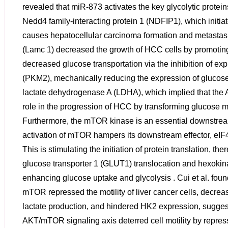
revealed that miR-873 activates the key glycolytic prote
Nedd4 family-interacting protein 1 (NDFIP1), which initi
causes hepatocellular carcinoma formation and metastas
(Lamc 1) decreased the growth of HCC cells by promoting
decreased glucose transportation via the inhibition of ex
(PKM2), mechanically reducing the expression of glucos
lactate dehydrogenase A (LDHA), which implied that the 
role in the progression of HCC by transforming glucose m
Furthermore, the mTOR kinase is an essential downstream
activation of mTOR hampers its downstream effector, eIF
This is stimulating the initiation of protein translation, th
glucose transporter 1 (GLUT1) translocation and hexokinas
enhancing glucose uptake and glycolysis . Cui et al. foun
mTOR repressed the motility of liver cancer cells, decr
lactate production, and hindered HK2 expression, suggesti
AKT/mTOR signaling axis deterred cell motility by repress