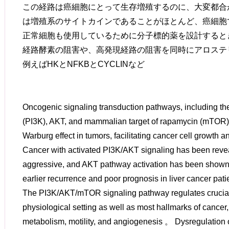
この経路は癌細胞にとって生存増殖するのに、大変都合
は増殖系のサイトカインであることがほとんど、癌細胞
正常細胞も使用しているために分子標的薬を設計すると
経路酵素の阻害や、高発現経路の阻害を同時にアロステ
例えばHKとNFKBとCYCLINなど
Oncogenic signaling transduction pathways, including th
(PI3K), AKT, and mammalian target of rapamycin (mTOR
Warburg effect in tumors, facilitating cancer cell growth 
Cancer with activated PI3K/AKT signaling has been rev
aggressive, and AKT pathway activation has been shown as
earlier recurrence and poor prognosis in liver cancer pati
The PI3K/AKT/mTOR signaling pathway regulates crucial 
physiological setting as well as most hallmarks of cancer, 
metabolism, motility, and angiogenesis 。 Dysregulation o