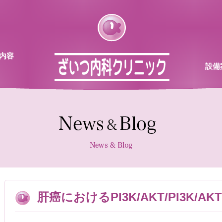
内容
設備
チン
待合
診察室
採血機
エコー
レント
肝癌におけるPI3K/AKT/PI3K/A