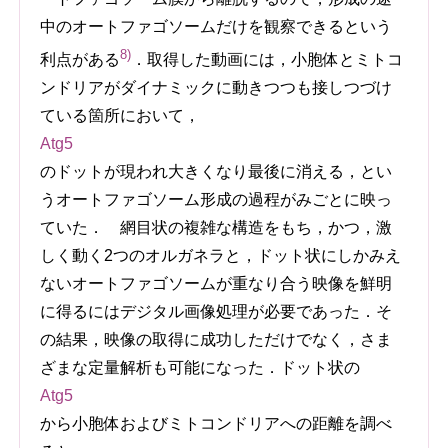
中のオートファゴソームだけを観察できるという
8)
利点がある
．取得した動画には，小胞体とミトコ
ンドリアがダイナミックに動きつつも接しつづけ
ている箇所において，
Atg5
のドットが現われ大きくなり最後に消える，とい
うオートファゴソーム形成の過程がみごとに映っ
ていた． 網目状の複雑な構造をもち，かつ，激
しく動く2つのオルガネラと，ドット状にしかみえ
ないオートファゴソームが重なり合う映像を鮮明
に得るにはデジタル画像処理が必要であった．そ
の結果，映像の取得に成功しただけでなく，さま
ざまな定量解析も可能になった．ドット状の
Atg5
から小胞体およびミトコンドリアへの距離を調べ