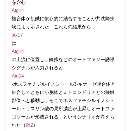
を含む
Atg14
複合体が飢餓に依存的に結合することが共沈降実
験により示された．これらの結果から，
stx17
は
Atg14
の上流に位置し，飢餓などのオートファジー誘導
シグナルが入力されると
Atg14
-ホスファチジルイノシトール3-キナーゼ複合体と
結合してともに小胞体とミトコンドリアとの接触
部位へと移動し，そこでホスファチジルイノシト
ールトリスリン酸の局所濃度が上昇しオートファ
ゴソームが形成される，というシナリオが考えら
れた（
図2
）．