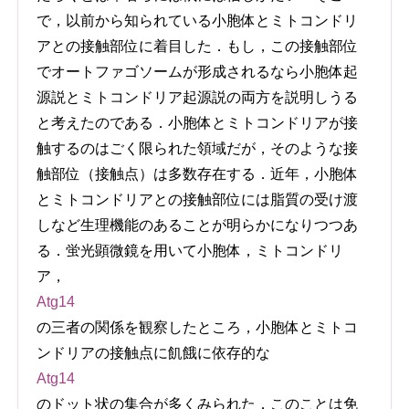
で，以前から知られている小胞体とミトコンドリ
アとの接触部位に着目した．もし，この接触部位
でオートファゴソームが形成されるなら小胞体起
源説とミトコンドリア起源説の両方を説明しうる
と考えたのである．小胞体とミトコンドリアが接
触するのはごく限られた領域だが，そのような接
触部位（接触点）は多数存在する．近年，小胞体
とミトコンドリアとの接触部位には脂質の受け渡
しなど生理機能のあることが明らかになりつつあ
る．蛍光顕微鏡を用いて小胞体，ミトコンドリ
ア，
Atg14
の三者の関係を観察したところ，小胞体とミトコ
ンドリアの接触点に飢餓に依存的な
Atg14
のドット状の集合が多くみられた．このことは免