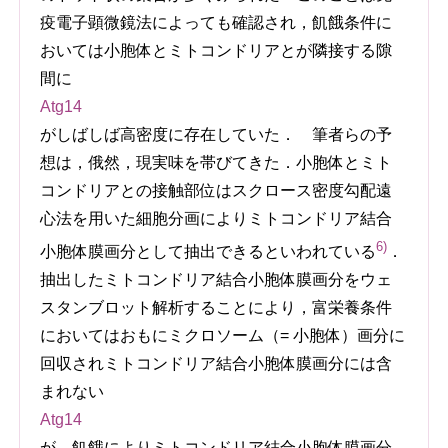
疫電子顕微鏡法によっても確認され，飢餓条件に
おいては小胞体とミトコンドリアとが隣接する隙
間に
Atg14
がしばしば高密度に存在していた． 筆者らの予
想は，俄然，現実味を帯びてきた．小胞体とミト
コンドリアとの接触部位はスクロース密度勾配遠
心法を用いた細胞分画によりミトコンドリア結合
6)
小胞体膜画分として抽出できるといわれている
．
抽出したミトコンドリア結合小胞体膜画分をウェ
スタンブロット解析することにより，富栄養条件
においてはおもにミクロソーム（= 小胞体）画分に
回収されミトコンドリア結合小胞体膜画分には含
まれない
Atg14
が，飢餓によりミトコンドリア結合小胞体膜画分