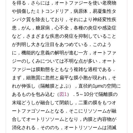
を得る．さらには，オートファジーを使い老廃物
や損傷したミトコンドリア，病原体，易凝集性タ
ンパク質を除去しており，それにより神経変性疾
患，がん，糖尿病，心不全，各種の炎症や感染症
など，さまざまな疾患の発症を抑制していること
が判明し大きな注目をあつめている．このよう
に，機能的な意義の解明が進む一方，オートファ
ジーのしくみについては不明な点が多い．オート
ファジーは膜動態をともなう複雑な過程である．
まず，細胞質に忽然と扁平な膜小胞が現われ，そ
れが伸張し（隔離膜とよぶ），直径約1μmの空間に
あるものを包み込む（
図1
）．5～10分で隔離膜の
末端どうしが融合して閉鎖し，二重の膜をもつオ
ートファゴソームとなる．そこにリソソームが融
合してオートリソソームとなり，内膜と内容物が
消化される．そののち，オートリソソームは消滅