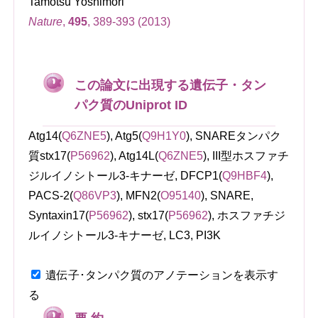
Tamotsu Yoshimori
Nature
,
495
, 389-393 (2013)
この論文に出現する遺伝子・タン
パク質のUniprot ID
Atg14(
Q6ZNE5
), Atg5(
Q9H1Y0
), SNAREタンパク
質stx17(
P56962
), Atg14L(
Q6ZNE5
), III型ホスファチ
ジルイノシトール3-キナーゼ, DFCP1(
Q9HBF4
),
PACS-2(
Q86VP3
), MFN2(
O95140
), SNARE,
Syntaxin17(
P56962
), stx17(
P56962
), ホスファチジ
ルイノシトール3-キナーゼ, LC3, PI3K
遺伝子･タンパク質のアノテーションを表示す
る