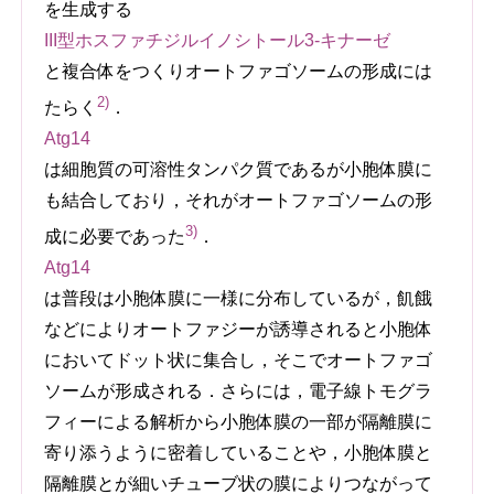
を生成する
III型ホスファチジルイノシトール3-キナーゼ
と複合体をつくりオートファゴソームの形成には
2)
たらく
．
Atg14
は細胞質の可溶性タンパク質であるが小胞体膜に
も結合しており，それがオートファゴソームの形
3)
成に必要であった
．
Atg14
は普段は小胞体膜に一様に分布しているが，飢餓
などによりオートファジーが誘導されると小胞体
においてドット状に集合し，そこでオートファゴ
ソームが形成される．さらには，電子線トモグラ
フィーによる解析から小胞体膜の一部が隔離膜に
寄り添うように密着していることや，小胞体膜と
隔離膜とが細いチューブ状の膜によりつながって