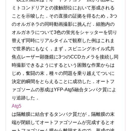
ミトコンドリアとの接触部位において形成される
ことを示唆した．その直接の証拠を得るため，3つ
のオルガネラの同時動画撮影に挑んだ．細胞内の
オルガネラについて3色の蛍光をシャッターを切り
替えず同時にリアルタイムで観察した例はこれま
で世界的にもなく，まず，スピニングホイル式共
焦点レーザー顕微鏡に3つのCCDカメラを接続し同
時撮影できるようにするという困難な作業からは
じめ，奮闘の末，種々の問題を乗り越えてついに
決定的瞬間をとらえることに成功した．オートフ
ァゴソームの形成はYFP-Atg5融合タンパク質によ
り追跡した．
Atg5
は隔離膜に結合するタンパク質だが，隔離膜の末
端が閉鎖してオートファゴソームが完成するとオ
ートファゴソーム膜から離脱するので，形成の途