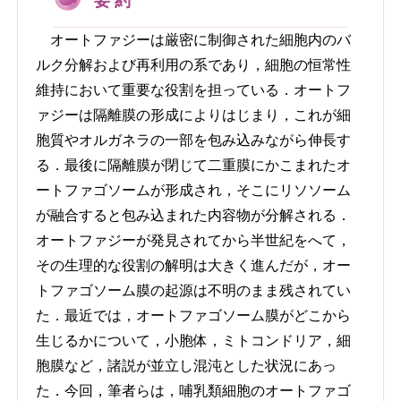
要 約
オートファジーは厳密に制御された細胞内のバ
ルク分解および再利用の系であり，細胞の恒常性
維持において重要な役割を担っている．オートフ
ァジーは隔離膜の形成によりはじまり，これが細
胞質やオルガネラの一部を包み込みながら伸長す
る．最後に隔離膜が閉じて二重膜にかこまれたオ
ートファゴソームが形成され，そこにリソソーム
が融合すると包み込まれた内容物が分解される．
オートファジーが発見されてから半世紀をへて，
その生理的な役割の解明は大きく進んだが，オー
トファゴソーム膜の起源は不明のまま残されてい
た．最近では，オートファゴソーム膜がどこから
生じるかについて，小胞体，ミトコンドリア，細
胞膜など，諸説が並立し混沌とした状況にあっ
た．今回，筆者らは，哺乳類細胞のオートファゴ