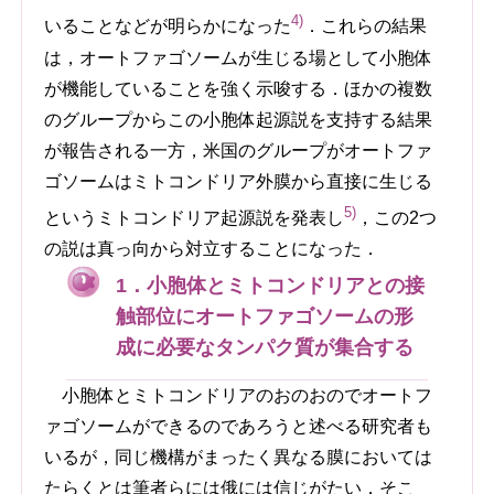
4)
いることなどが明らかになった
．これらの結果
は，オートファゴソームが生じる場として小胞体
が機能していることを強く示唆する．ほかの複数
のグループからこの小胞体起源説を支持する結果
が報告される一方，米国のグループがオートファ
ゴソームはミトコンドリア外膜から直接に生じる
5)
というミトコンドリア起源説を発表し
，この2つ
の説は真っ向から対立することになった．
1．小胞体とミトコンドリアとの接
触部位にオートファゴソームの形
成に必要なタンパク質が集合する
小胞体とミトコンドリアのおのおのでオートフ
ァゴソームができるのであろうと述べる研究者も
いるが，同じ機構がまったく異なる膜においては
たらくとは筆者らには俄には信じがたい．そこ