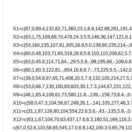
X1=c(87,0,99.4,132,62,71,360,23.1,6.8,142,88,281,191,4.
X2=c(63,1,75,109,69,70,478,24.3,5.5,146,36,147,121,6.1,-
X3=c(53,160,135,107,81,305,26.8,5.0,138,90,235,214,-,0
X4=c(60,0,48,103,71,65,318,28.9,5.8,110,110,208,62,5.7,
X5=c(63,0,45.8,114,71,64,-,29.5,5.9,-,98,195,66,-,109,0.62
X6=c(60,1,60.3,122,81,-,854,16.8,6.7,-,73,225,5.5,-,142,0
X7=c(39,0,54.8,97,65,71,408,20.5,7.9,132,105,214,27,5.3
X8=c(53,0,66.7,130,100,83,603,30.1,7.3,144,67,231,122,-,
X9=c(48,1,65.4,108,61,73,580,11.8,-,139,-,158,73,6.4,-,0.
X10=c(58,0,47.3,104,56,67,249,26.1,-,141,105,277,46,3.7,
X11=c(31,1,87,126,80,104,554,22.6,5.6,-,43,-,135,5.8,-,0.
X12=c(63,1,67,104,70,63,437,17.6,6.3,180,51,169,118,3.
c(67,0,52.6,110,58,65,545,17.0,6.8,142,100,3.5,65,79,110