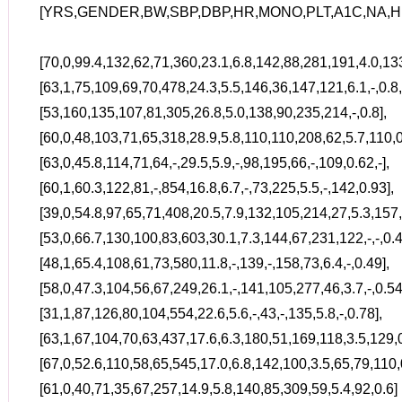
[YRS,GENDER,BW,SBP,DBP,HR,MONO,PLT,A1C,NA,H
[70,0,99.4,132,62,71,360,23.1,6.8,142,88,281,191,4.0,133
[63,1,75,109,69,70,478,24.3,5.5,146,36,147,121,6.1,-,0.8,
[53,160,135,107,81,305,26.8,5.0,138,90,235,214,-,0.8],
[60,0,48,103,71,65,318,28.9,5.8,110,110,208,62,5.7,110,0
[63,0,45.8,114,71,64,-,29.5,5.9,-,98,195,66,-,109,0.62,-],
[60,1,60.3,122,81,-,854,16.8,6.7,-,73,225,5.5,-,142,0.93],
[39,0,54.8,97,65,71,408,20.5,7.9,132,105,214,27,5.3,157,
[53,0,66.7,130,100,83,603,30.1,7.3,144,67,231,122,-,-,0.4
[48,1,65.4,108,61,73,580,11.8,-,139,-,158,73,6.4,-,0.49],
[58,0,47.3,104,56,67,249,26.1,-,141,105,277,46,3.7,-,0.54
[31,1,87,126,80,104,554,22.6,5.6,-,43,-,135,5.8,-,0.78],
[63,1,67,104,70,63,437,17.6,6.3,180,51,169,118,3.5,129,0
[67,0,52.6,110,58,65,545,17.0,6.8,142,100,3.5,65,79,110,0
[61,0,40,71,35,67,257,14.9,5.8,140,85,309,59,5.4,92,0.6]