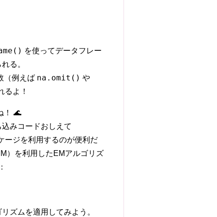
ame()
を使ってデータフレー
られる。
na.omit()
数（例えば
や
れるよ！
 🌊
ち込みコードおしえて
ケージを利用するのが便利だ
l（GMM）を利用したEMアルゴリズ
：
ゴリズムを適用してみよう。