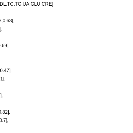
DL,TC,TG,UA,GLU,CRE]
,0.63],
],
.69],
0.47],
1],
],
.82],
.7],