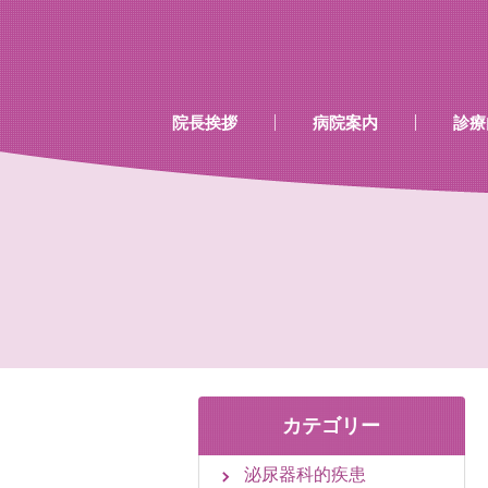
…既存のコード…
…既存のコード…
院長挨拶
病院案内
診療
診療時間
当院で行える検診
当院で取り扱いのあるワク
カテゴリー
泌尿器科的疾患