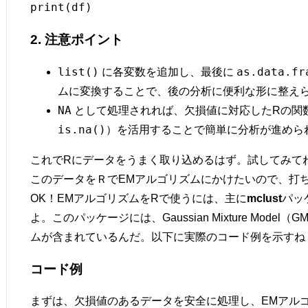
2. 注意ポイント
list()
as.data.fr
に各変数を追加し、最後に
ムに変換することで、後の分析に便利な形に整え
NA
として処理されれば、欠損値に対応したRの関
is.na()
）を活用することで簡単に分析が進めら
これでRにデータをうまく取り込めるはず。試してみてね！
このデータをＲでEMアルゴリズムにかけたいので、打
OK！EMアルゴリズムをRで使うには、主に
mclust
パッ
よ。このパッケージには、Gaussian Mixture Mode
ムが含まれているんだ。以下に実際のコード例を示すね
コード例
まずは、欠損値のあるデータを安全に処理し、EMアル