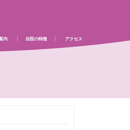
案内
当院の特徴
アクセス
、処置室
器
ゲン室心電図
検査及び病名一覧