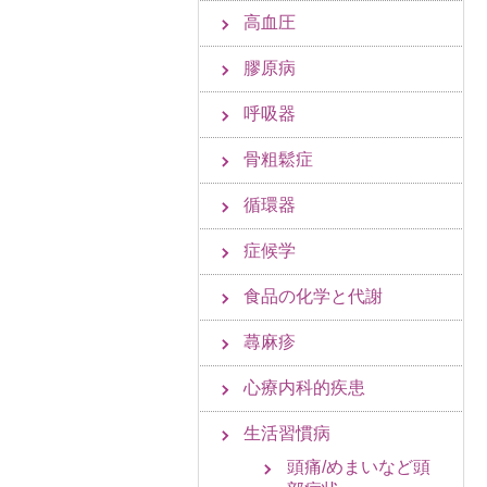
高血圧
膠原病
呼吸器
骨粗鬆症
循環器
症候学
食品の化学と代謝
蕁麻疹
心療内科的疾患
生活習慣病
頭痛/めまいなど頭