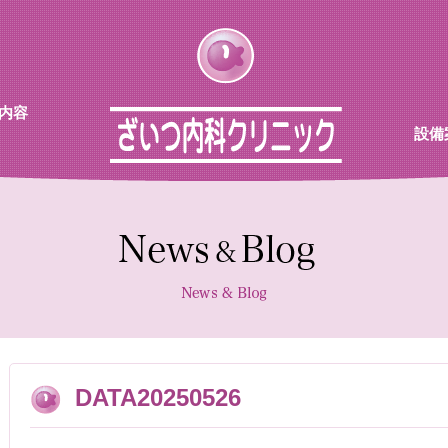
内容
設備
チン
待合
診察室
採血機
エコー
レント
DATA20250526