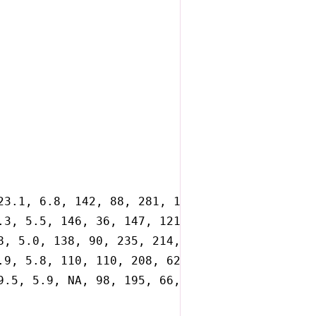
23.1, 6.8, 142, 88, 281, 191, 4.0, 133, 0.63),
.3, 5.5, 146, 36, 147, 121, 6.1, NA, 0.8),

8, 5.0, 138, 90, 235, 214, NA, 0.8, NA),

.9, 5.8, 110, 110, 208, 62, 5.7, 110, 0.69),

9.5, 5.9, NA, 98, 195, 66, NA, 109, 0.62)
