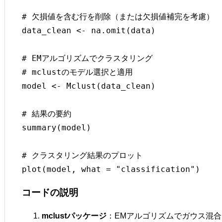
# 欠損値を含む行を削除（または欠損値補完を考慮）

data_clean <- na.omit(data)

# EMアルゴリズムでクラスタリング

# mclustのモデル選択と適用

model <- Mclust(data_clean)

# 結果の要約

summary(model)

# クラスタリング結果のプロット

コードの説明
mclustパッケージ
：EMアルゴリズムでガウス混