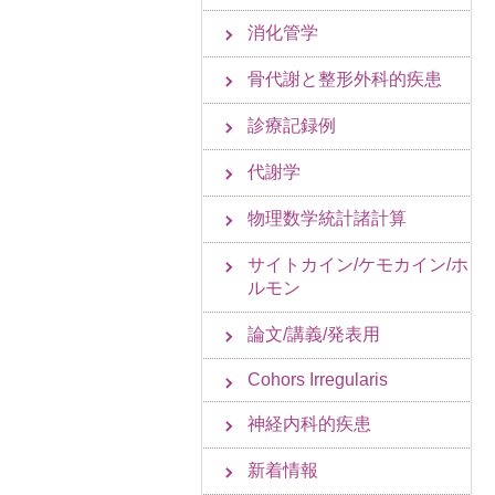
消化管学
骨代謝と整形外科的疾患
診療記録例
代謝学
物理数学統計諸計算
サイトカイン/ケモカイン/ホ
ルモン
論文/講義/発表用
Cohors Irregularis
神経内科的疾患
新着情報