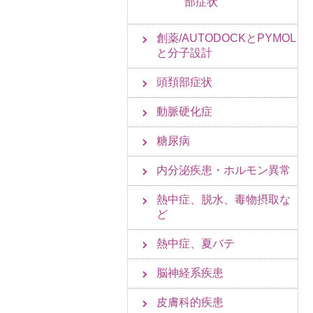
部症状
創薬/AUTODOCKとPYMOL
と分子設計
頭頚部症状
動脈硬化症
糖尿病
内分泌疾患・ホルモン異常
熱中症、脱水、毒物摂取な
ど
熱中症、夏バテ
脳神経系疾患
皮膚科的疾患