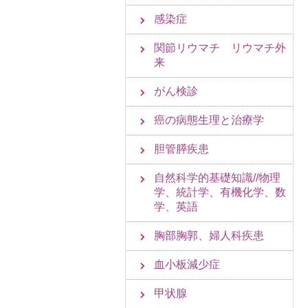
感染症
関節リウマチ リウマチ外
来
がん検診
癌の病態生理と治療学
胆管膵疾患
自然科学的基礎知識//物理
学、統計学、有機化学、数
学、英語
胸部胸郭、婦人科疾患
血小板減少症
甲状腺