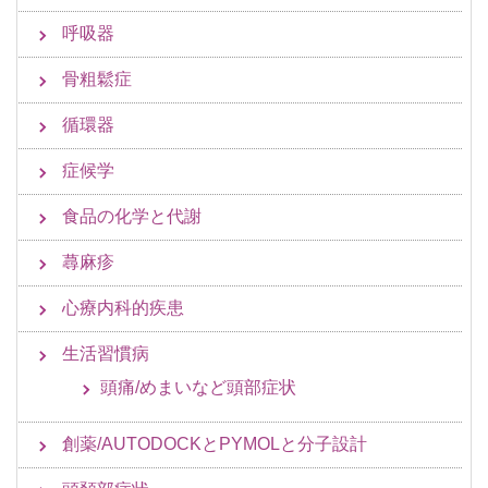
呼吸器
骨粗鬆症
循環器
症候学
食品の化学と代謝
蕁麻疹
心療内科的疾患
生活習慣病
頭痛/めまいなど頭部症状
創薬/AUTODOCKとPYMOLと分子設計