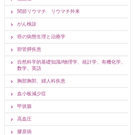
関節リウマチ リウマチ外来
がん検診
癌の病態生理と治療学
胆管膵疾患
自然科学的基礎知識//物理学、統計学、有機化学、
数学、英語
胸部胸郭、婦人科疾患
血小板減少症
甲状腺
高血圧
膠原病