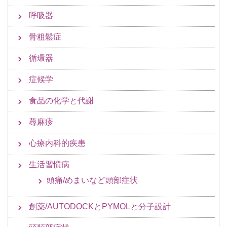
呼吸器
骨粗鬆症
循環器
症候学
食品の化学と代謝
蕁麻疹
心療内科的疾患
生活習慣病
頭痛/めまいなど頭部症状
創薬/AUTODOCKとPYMOLと分子設計