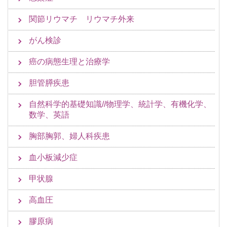
関節リウマチ リウマチ外来
がん検診
癌の病態生理と治療学
胆管膵疾患
自然科学的基礎知識//物理学、統計学、有機化学、
数学、英語
胸部胸郭、婦人科疾患
血小板減少症
甲状腺
高血圧
膠原病