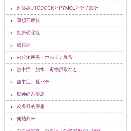
創薬/AUTODOCKとPYMOLと分子設計
頭頚部症状
動脈硬化症
糖尿病
内分泌疾患・ホルモン異常
熱中症、脱水、毒物摂取など
熱中症、夏バテ
脳神経系疾患
皮膚科的疾患
発熱外来
白血球異常 白血病・骨髄異形成症候群