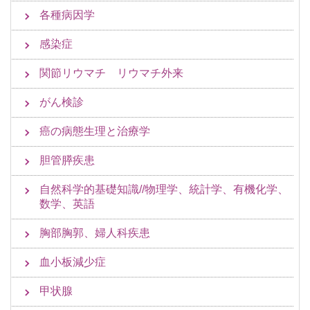
各種病因学
感染症
関節リウマチ リウマチ外来
がん検診
癌の病態生理と治療学
胆管膵疾患
自然科学的基礎知識//物理学、統計学、有機化学、
数学、英語
胸部胸郭、婦人科疾患
血小板減少症
甲状腺