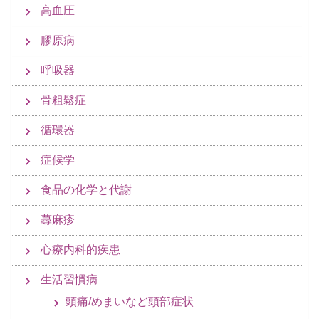
高血圧
膠原病
呼吸器
骨粗鬆症
循環器
症候学
食品の化学と代謝
蕁麻疹
心療内科的疾患
生活習慣病
頭痛/めまいなど頭部症状