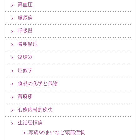
高血圧
膠原病
呼吸器
骨粗鬆症
循環器
症候学
食品の化学と代謝
蕁麻疹
心療内科的疾患
生活習慣病
頭痛/めまいなど頭部症状