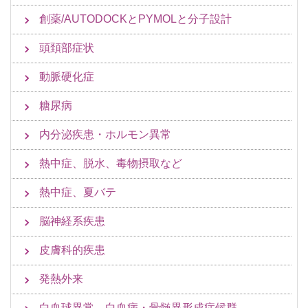
創薬/AUTODOCKとPYMOLと分子設計
頭頚部症状
動脈硬化症
糖尿病
内分泌疾患・ホルモン異常
熱中症、脱水、毒物摂取など
熱中症、夏バテ
脳神経系疾患
皮膚科的疾患
発熱外来
白血球異常 白血病・骨髄異形成症候群