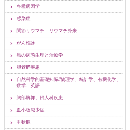
各種病因学
感染症
関節リウマチ リウマチ外来
がん検診
癌の病態生理と治療学
胆管膵疾患
自然科学的基礎知識//物理学、統計学、有機化学、
数学、英語
胸部胸郭、婦人科疾患
血小板減少症
甲状腺