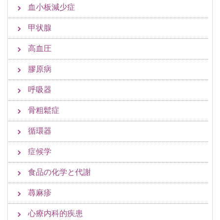
血小板減少症
甲状腺
高血圧
膠原病
呼吸器
骨粗鬆症
循環器
症候学
食品の化学と代謝
蕁麻疹
心療内科的疾患