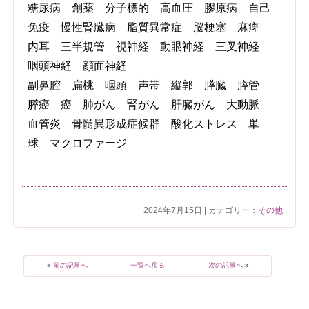
糖尿病 創薬 分子標的 高血圧 膠原病 自己
免疫 慢性腎臓病 脂質異常症 脳梗塞 麻痺
内耳 三半規管 視神経 動眼神経 三叉神経
咽頭神経 顔面神経
副鼻腔 扁桃 咽頭 声帯 縦郭 膵臓 膵管
膵癌 癌 肺がん 腎がん 肝臓がん 大動脈
血管炎 骨髄異形成症候群 酸化ストレス 単
球 マクロファージ
2024年7月15日 | カテゴリー：
その他
|
«
前の記事へ
一覧へ戻る
次の記事へ
»