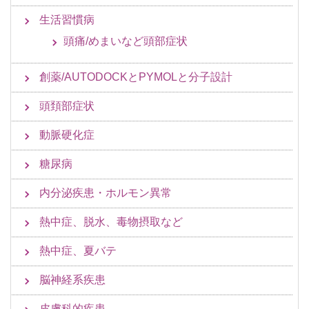
生活習慣病
頭痛/めまいなど頭部症状
創薬/AUTODOCKとPYMOLと分子設計
頭頚部症状
動脈硬化症
糖尿病
内分泌疾患・ホルモン異常
熱中症、脱水、毒物摂取など
熱中症、夏バテ
脳神経系疾患
皮膚科的疾患