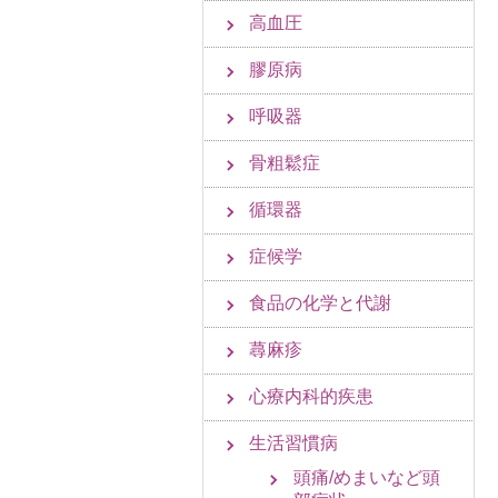
高血圧
膠原病
呼吸器
骨粗鬆症
循環器
症候学
食品の化学と代謝
蕁麻疹
心療内科的疾患
生活習慣病
頭痛/めまいなど頭