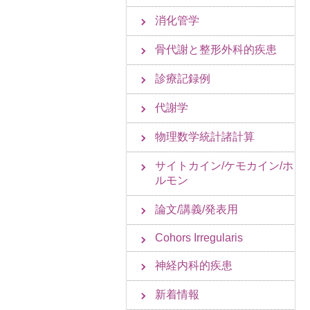
消化管学
骨代謝と整形外科的疾患
診療記録例
代謝学
物理数学統計諸計算
サイトカイン/ケモカイン/ホ
ルモン
論文/講義/発表用
Cohors Irregularis
神経内科的疾患
新着情報