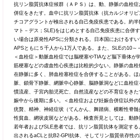
抗リン脂質抗体症候群（ＡＰＳ）は、動、静脈の血栓症
併症をきたす。血中に抗リン脂質抗体（抗カルジオリピ
チコアグラントが検出される自己免疫疾患である。約半
マト－デス；SLE)をはじめとする自己免疫疾患に合併す
い場合は原発性APSに分類される。日本国におけるすい
APSともに５千人から1万人である。また、SLEの10～
＜血栓症＞動脈血栓症では脳梗塞やTIAなど脳下垂体が
筋梗塞などの虚血性心疾患は比較的少ない。静脈の血栓
在静脈に多く、肺血栓塞栓症を合併することがある。ほ
脈、鎖骨下静脈、網脈中心静脈、脳静脈洞などに血栓症
慣流産、子宮内胎児死亡、自然流産などの不育症をきた
娠中から後期に多い。＜血栓症および妊娠合併症以外の
疣贅、精神、神経症状（てんかん、舞踏病、横断性脊髄
性貧血、網状皮斑などがある。検査所見としては、動静
若年者およびSLE患者では、抗リン脂質抗体を測定する
出されるaCLと抗B2-GPI抗体、そしてリン脂質依存