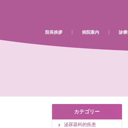
…既存のコード…
…既存のコード…
院長挨拶
病院案内
診療
診療時間
当院で行える検診
当院で取り扱いのあるワク
カテゴリー
泌尿器科的疾患