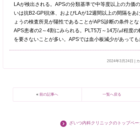
LAが検出される。APSの分類基準で中等度以上の力価のI
いは抗B2-GPI抗体、およびLAが12週間以上の間隔を
ょうの検査所見が陽性であることがAPS診断の条件と
APS患者の2～4割にみられる。PLT5万～14万/㎕程
を要さないことが多い。APSでは血小板減少があって
2024年3月24日 |
«
前の記事へ
一覧へ戻る
ざいつ内科クリニックのトップペー