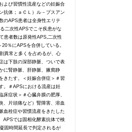
および習慣性流産などの妊娠合
ン抗体；ａＣＬ）ル－プスアン
数のAPS患者は全身性エリテ
る二次性APSでこそ疾患がな
て患者数は原発性APS,二次性
～20％にAPSを合併している。
9割異常と多くを占めるが、心
症は下肢の深部静脈、ついで表
かに腎静脈、肝静脈、腋窩静
をきたす。＜妊娠合併症＞＃習
す。＃APSにおける流産は妊
臨床症状＞＃心臓弁膜の肥厚、
炎、片頭痛など）腎障害、溶血
脈血栓症や習慣流産をきたした
。APSでは固相化酵素抗体で検
性の凝固時間延長で判定されるが