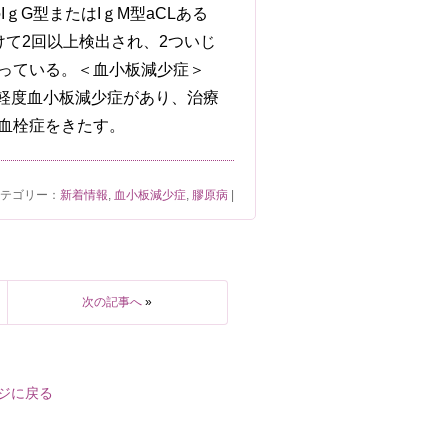
ｇG型またはIｇM型aCLある
あけて2回以上検出され、2ついじ
なっている。＜血小板減少症＞
度の軽度血小板減少症があり、治療
も血栓症をきたす。
 カテゴリー：
新着情報
,
血小板減少症
,
膠原病
|
次の記事へ
»
ジに戻る