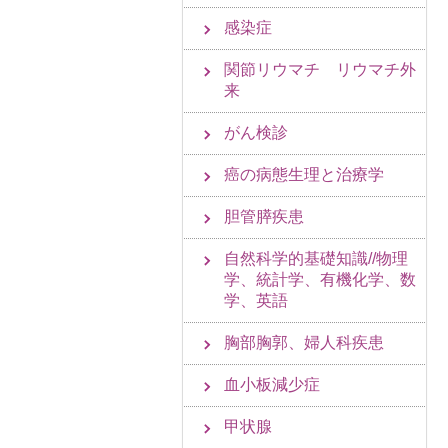
感染症
関節リウマチ リウマチ外
来
がん検診
癌の病態生理と治療学
胆管膵疾患
自然科学的基礎知識//物理
学、統計学、有機化学、数
学、英語
胸部胸郭、婦人科疾患
血小板減少症
甲状腺