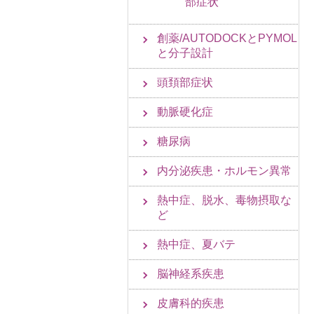
部症状
創薬/AUTODOCKとPYMOL
と分子設計
頭頚部症状
動脈硬化症
糖尿病
内分泌疾患・ホルモン異常
熱中症、脱水、毒物摂取な
ど
熱中症、夏バテ
脳神経系疾患
皮膚科的疾患