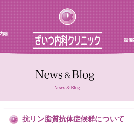
内容
設備
チン
待合
診察室
採血機
エコー
レント
抗リン脂質抗体症候群について