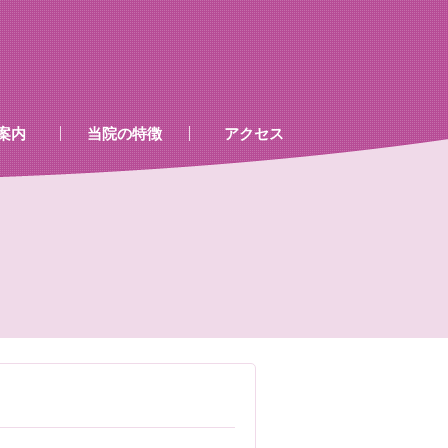
案内
当院の特徴
アクセス
、処置室
器
ゲン室心電図
検査及び病名一覧