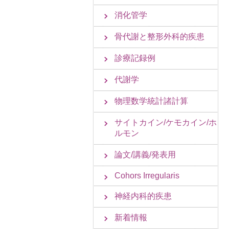
消化管学
骨代謝と整形外科的疾患
診療記録例
代謝学
物理数学統計諸計算
サイトカイン/ケモカイン/ホ
ルモン
論文/講義/発表用
Cohors Irregularis
神経内科的疾患
新着情報