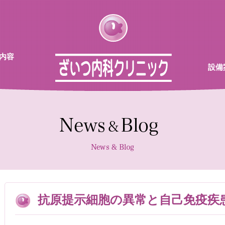
内容
設備
チン
待合
診察室
採血機
エコー
レント
抗原提示細胞の異常と自己免疫疾