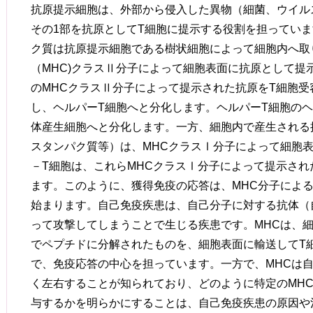
抗原提示細胞は、外部から侵入した異物（細菌、ウイル
その1部を抗原としてT細胞に提示する役割を担ってい
ク質は抗原提示細胞である樹状細胞によって細胞内へ取
（MHC)クラスⅡ分子によって細胞表面に抗原として提
のMHCクラスⅡ分子によって提示された抗原をT細胞受
し、ヘルパーT細胞へと分化します。ヘルパーT細胞の
体産生細胞へと分化します。一方、細胞内で産生される
スタンパク質等）は、MHCクラスⅠ分子によって細胞
－T細胞は、これらMHCクラスⅠ分子によって提示さ
ます。このように、獲得免疫の応答は、MHC分子によ
始まります。自己免疫疾患は、自己分子に対する抗体（
って攻撃してしまうことで生じる疾患です。MHCは、
でペプチドに分解されたものを、細胞表面に輸送してT
で、免疫応答の中心を担っています。一方で、MHCは
く左右することが知られており、どのように特定のMH
与するかを明らかにすることは、自己免疫疾患の原因や