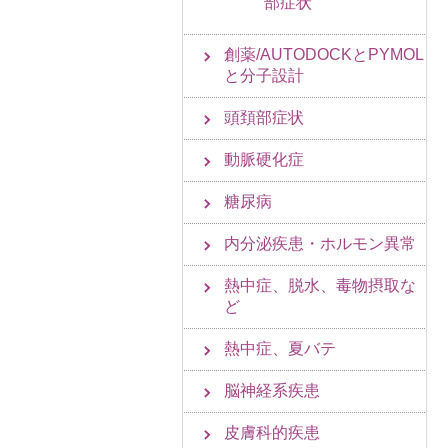
部症状
創薬/AUTODOCKとPYMOL
と分子設計
頭頚部症状
動脈硬化症
糖尿病
内分泌疾患・ホルモン異常
熱中症、脱水、毒物摂取な
ど
熱中症、夏バテ
脳神経系疾患
皮膚科的疾患