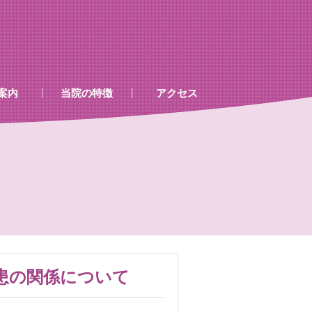
案内
当院の特徴
アクセス
、処置室
器
ゲン室心電図
検査及び病名一覧
患の関係について