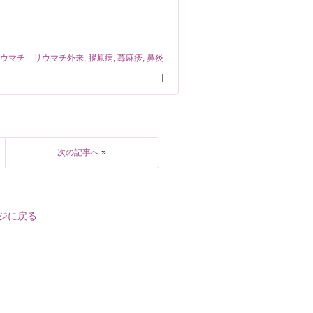
リウマチ リウマチ外来
,
膠原病
,
蕁麻疹
,
鼻炎
|
次の記事へ
»
ジに戻る