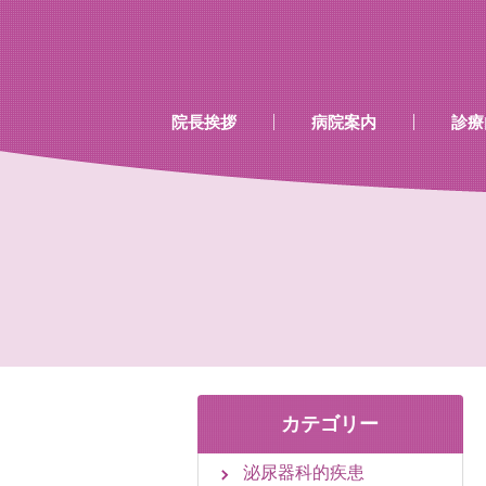
…既存のコード…
…既存のコード…
院長挨拶
病院案内
診療
診療時間
当院で行える検診
当院で取り扱いのあるワク
カテゴリー
泌尿器科的疾患