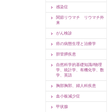
感染症
関節リウマチ リウマチ外
来
がん検診
癌の病態生理と治療学
胆管膵疾患
自然科学的基礎知識//物理
学、統計学、有機化学、数
学、英語
胸部胸郭、婦人科疾患
血小板減少症
甲状腺