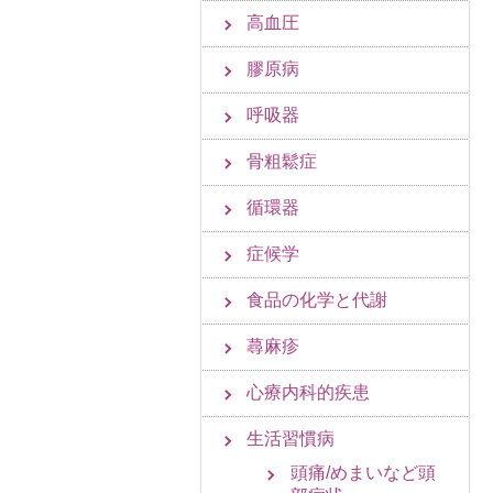
高血圧
膠原病
呼吸器
骨粗鬆症
循環器
症候学
食品の化学と代謝
蕁麻疹
心療内科的疾患
生活習慣病
頭痛/めまいなど頭