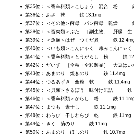
第35位： ＜香辛料類＞こしょう 混合 粉 鉄 1
第36位： あさ 乾 鉄 13.1mg
第37位： ＜その他＞酵母 パン酵母 乾燥 鉄 
第38位： ＜畜肉類＞ぶた ［副生物］ 肝臓 生 
第39位： ＜魚類＞はぜ つくだ煮 鉄 12.4m
第40位： ＜いも類＞こんにゃく 凍みこんにゃく 
第41位： ＜香辛料類＞とうがらし 粉 鉄 12.
第42位： だいず ［全粒・全粒製品］ 大豆はいが
第43位： あまのり 焼きのり 鉄 11.4mg
第44位： つるあずき 全粒 乾 鉄 11.4mg
第45位： ＜貝類＞さるぼう 味付け缶詰 鉄 11
第46位： ＜香辛料類＞からし 粉 鉄 11.1m
第47位： まつも 素干し 鉄 11.1mg
第48位： わらび 干しわらび 乾 鉄 11mg
第49位： きく 菊のり 鉄 11mg
第50位： あまのり ほしのり 鉄 10.7mg