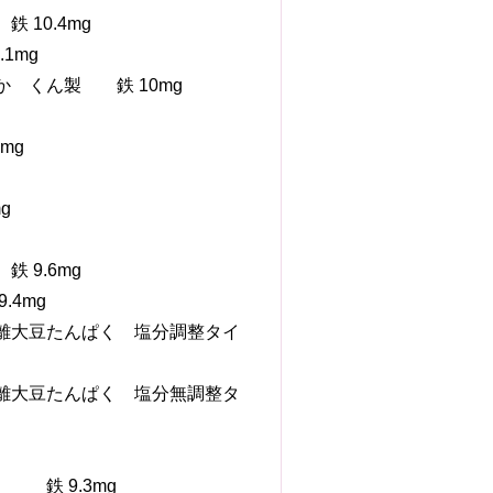
10.4mg
1mg
か くん製 鉄 10mg
mg
g
 9.6mg
.4mg
分離大豆たんぱく 塩分調整タイ
分離大豆たんぱく 塩分無調整タ
 鉄 9.3mg