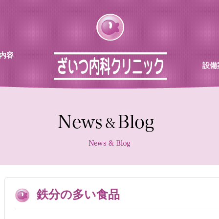
内容
設備
チン
待合
診察室
採血機
エコー
レント
鉄分の多い食品