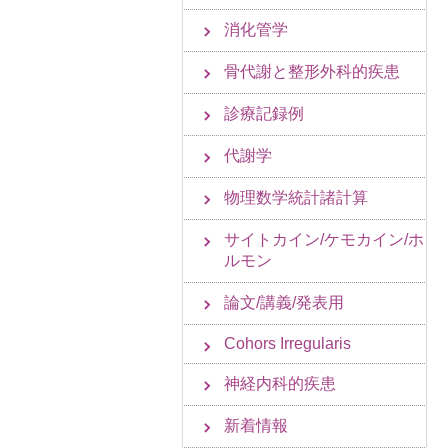
消化管学
骨代謝と整形外科的疾患
診療記録例
代謝学
物理数学統計諸計算
サイトカイン/ケモカイン/ホ
ルモン
論文/講義/発表用
Cohors Irregularis
神経内科的疾患
新着情報