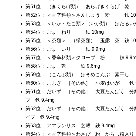
第51位： （きくらげ類） あらげきくらげ 乾 鉄 
第52位： ＜香辛料類＞さんしょう 粉 鉄 10.
第53位： ＜いか・たこ類＞（いか類） ほたるい
第54位： ごま ねり 鉄 10mg
第55位： ＜茶類＞ （緑茶類） 玉露 茶 鉄 10
第56位： ごま いり 鉄 9.9mg
第57位： ＜香辛料類＞クローブ 粉 鉄 9.9m
第58位： ごま 乾 鉄 9.6mg
第59位： （こんぶ類） ほそめこんぶ 素干し 鉄
第60位： こむぎ ［その他］ 小麦はいが 鉄 9
第61位： だいず ［その他］ 大豆たんぱく 
プ 鉄 9.4mg
第62位： だいず ［その他］ 大豆たんぱく 
イプ 鉄 9.4mg
第63位： アマランサス 玄穀 鉄 9.4mg
第64位： ＜香辛料類＞わさび 粉 からし粉入り