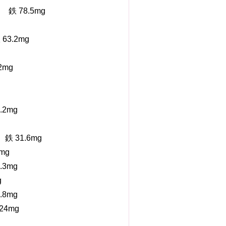
 78.5mg
3.2mg
mg
2mg
31.6mg
mg
3mg
g
8mg
4mg