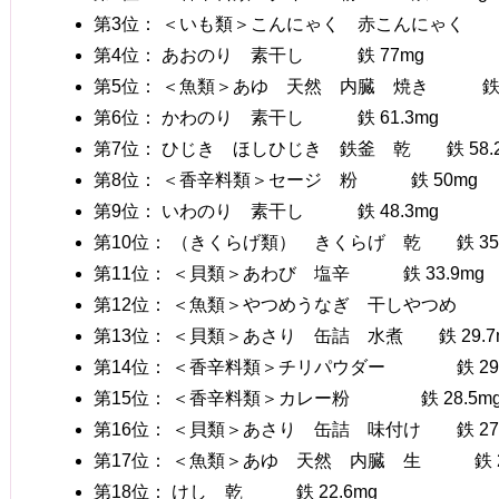
第3位： ＜いも類＞こんにゃく 赤こんにゃく 鉄
第4位： あおのり 素干し 鉄 77mg
第5位： ＜魚類＞あゆ 天然 内臓 焼き 鉄 6
第6位： かわのり 素干し 鉄 61.3mg
第7位： ひじき ほしひじき 鉄釜 乾 鉄 58.2
第8位： ＜香辛料類＞セージ 粉 鉄 50mg
第9位： いわのり 素干し 鉄 48.3mg
第10位： （きくらげ類） きくらげ 乾 鉄 35.
第11位： ＜貝類＞あわび 塩辛 鉄 33.9mg
第12位： ＜魚類＞やつめうなぎ 干しやつめ 鉄 
第13位： ＜貝類＞あさり 缶詰 水煮 鉄 29.7
第14位： ＜香辛料類＞チリパウダー 鉄 29.
第15位： ＜香辛料類＞カレー粉 鉄 28.5m
第16位： ＜貝類＞あさり 缶詰 味付け 鉄 27.
第17位： ＜魚類＞あゆ 天然 内臓 生 鉄 2
第18位： けし 乾 鉄 22.6mg