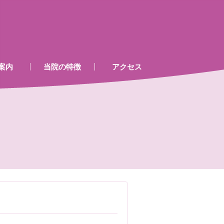
案内
当院の特徴
アクセス
、処置室
器
ゲン室心電図
検査及び病名一覧