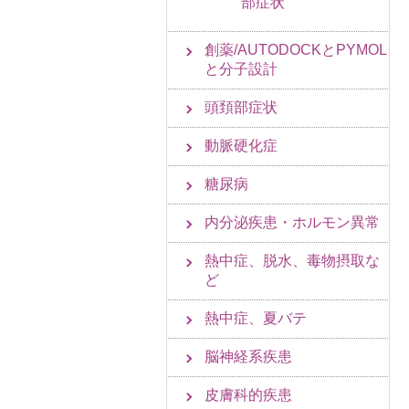
部症状
創薬/AUTODOCKとPYMOL
と分子設計
頭頚部症状
動脈硬化症
糖尿病
内分泌疾患・ホルモン異常
熱中症、脱水、毒物摂取な
ど
熱中症、夏バテ
脳神経系疾患
皮膚科的疾患