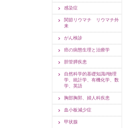
感染症
関節リウマチ リウマチ外
来
がん検診
癌の病態生理と治療学
胆管膵疾患
自然科学的基礎知識//物理
学、統計学、有機化学、数
学、英語
胸部胸郭、婦人科疾患
血小板減少症
甲状腺