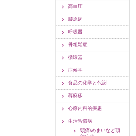
高血圧
膠原病
呼吸器
骨粗鬆症
循環器
症候学
食品の化学と代謝
蕁麻疹
心療内科的疾患
生活習慣病
頭痛/めまいなど頭