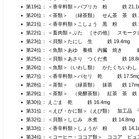
第19位： ＜香辛料類＞パプリカ 粉 鉄 21.1
第20位： ＜茶類＞ （緑茶類） せん茶 茶 鉄 2
第21位： ＜香辛料類＞こしょう 黒 粉 鉄 2
第22位： ＜畜肉類＞ぶた ［その他］ スモークレ
第23位： ＜貝類＞たにし 生 鉄 19.4mg
第24位： ＜魚類＞あゆ 養殖 内臓 焼き 鉄 
第25位： ＜貝類＞あさり つくだ煮 鉄 18.8
第26位： ＜魚類＞（いわし類） かたくちいわし
第27位： ＜香辛料類＞パセリ 乾 鉄 17.5m
第28位： ＜茶類＞ （緑茶類） 抹茶 鉄 17m
第29位： ＜茶類＞ （発酵茶類） 紅茶 茶 鉄 1
第30位： えごま 乾 鉄 16.4mg
第31位： ＜えび・かに類＞（えび類） 加工品 干
第32位： ＜貝類＞しじみ 水煮 鉄 14.8mg
第33位： ＜香辛料類＞しょうが 粉 鉄 14.1
第34位： ＜コーヒー・ココア類＞ ココア ピュ