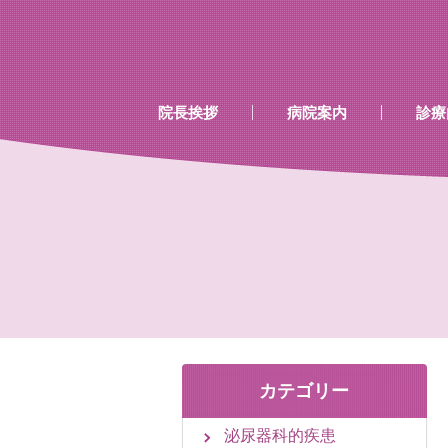
…既存のコード…
…既存のコード…
院長挨拶
病院案内
診療
診療時間
当院で行える検診
当院で取り扱いのあるワク
カテゴリー
泌尿器科的疾患