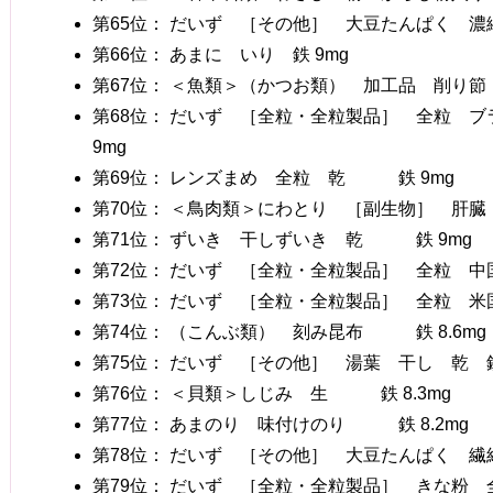
第65位： だいず ［その他］ 大豆たんぱく 濃縮
第66位： あまに いり 鉄 9mg
第67位： ＜魚類＞（かつお類） 加工品 削り節
第68位： だいず ［全粒・全粒製品］ 全粒 
9mg
第69位： レンズまめ 全粒 乾 鉄 9mg
第70位： ＜鳥肉類＞にわとり ［副生物］ 肝臓 
第71位： ずいき 干しずいき 乾 鉄 9mg
第72位： だいず ［全粒・全粒製品］ 全粒 中国
第73位： だいず ［全粒・全粒製品］ 全粒 米国
第74位： （こんぶ類） 刻み昆布 鉄 8.6mg
第75位： だいず ［その他］ 湯葉 干し 乾 鉄 
第76位： ＜貝類＞しじみ 生 鉄 8.3mg
第77位： あまのり 味付けのり 鉄 8.2mg
第78位： だいず ［その他］ 大豆たんぱく 繊
第79位： だいず ［全粒・全粒製品］ きな粉 