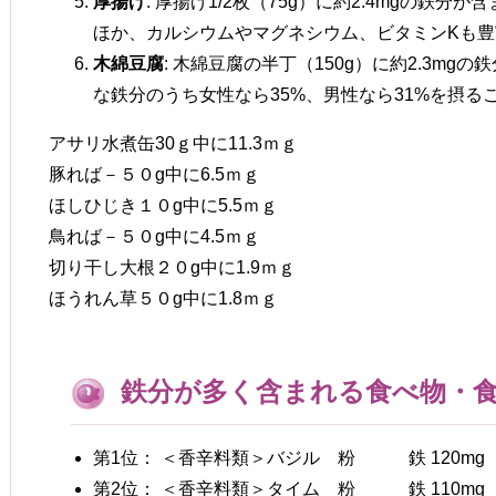
厚揚げ
: 厚揚げ1/2枚（75g）に約2.4mgの鉄
ほか、カルシウムやマグネシウム、ビタミンKも
木綿豆腐
: 木綿豆腐の半丁（150g）に約2.3mg
な鉄分のうち女性なら35%、男性なら31%を摂る
アサリ水煮缶30ｇ中に11.3ｍｇ
豚れば－５０g中に6.5ｍｇ
ほしひじき１０g中に5.5ｍｇ
鳥れば－５０g中に4.5ｍｇ
切り干し大根２０g中に1.9ｍｇ
ほうれん草５０g中に1.8ｍｇ
鉄分が多く含まれる食べ物・
第1位： ＜香辛料類＞バジル 粉 鉄 120mg
第2位： ＜香辛料類＞タイム 粉 鉄 110mg