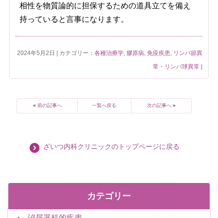
相性を物質論的に担保するための道具立てを備え
持っていると言事になります。
2024年5月2日 | カテゴリー：
各種治療学
,
膠原病
,
免疫疾患
,
リンパ節異
常・リンパ球異常
|
«
前の記事へ
一覧へ戻る
次の記事へ
»
ざいつ内科クリニックのトップページに戻る
カテゴリー
泌尿器科的疾患