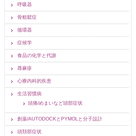
呼吸器
骨粗鬆症
循環器
症候学
食品の化学と代謝
蕁麻疹
心療内科的疾患
生活習慣病
頭痛/めまいなど頭部症状
創薬/AUTODOCKとPYMOLと分子設計
頭頚部症状