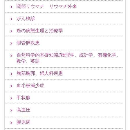
関節リウマチ リウマチ外来
がん検診
癌の病態生理と治療学
胆管膵疾患
自然科学的基礎知識//物理学、統計学、有機化学、
数学、英語
胸部胸郭、婦人科疾患
血小板減少症
甲状腺
高血圧
膠原病