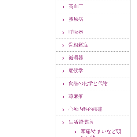
高血圧
膠原病
呼吸器
骨粗鬆症
循環器
症候学
食品の化学と代謝
蕁麻疹
心療内科的疾患
生活習慣病
頭痛/めまいなど頭