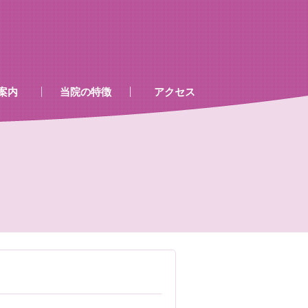
案内
当院の特徴
アクセス
、処置室
器
ゲン室心電図
検査及び病名一覧