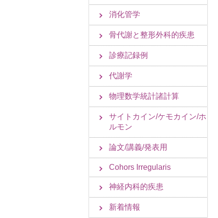
消化管学
骨代謝と整形外科的疾患
診療記録例
代謝学
物理数学統計諸計算
サイトカイン/ケモカイン/ホ
ルモン
論文/講義/発表用
Cohors Irregularis
神経内科的疾患
新着情報