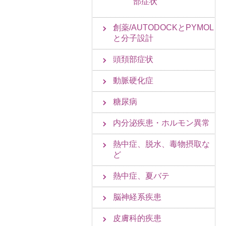
部症状
創薬/AUTODOCKとPYMOL
と分子設計
頭頚部症状
動脈硬化症
糖尿病
内分泌疾患・ホルモン異常
熱中症、脱水、毒物摂取な
ど
熱中症、夏バテ
脳神経系疾患
皮膚科的疾患