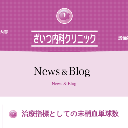
内容
設備
チン
待合
診察室
採血機
エコー
レント
治療指標としての末梢血単球数