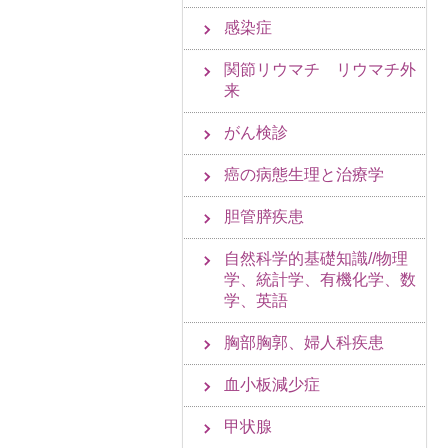
感染症
関節リウマチ リウマチ外
来
がん検診
癌の病態生理と治療学
胆管膵疾患
自然科学的基礎知識//物理
学、統計学、有機化学、数
学、英語
胸部胸郭、婦人科疾患
血小板減少症
甲状腺