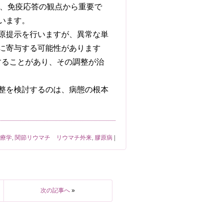
は、免疫応答の観点から重要で
います。
原提示を行いますが、異常な単
に寄与する可能性があります
することがあり、その調整が治
整を検討するのは、病態の根本
治療学
,
関節リウマチ リウマチ外来
,
膠原病
|
次の記事へ
»