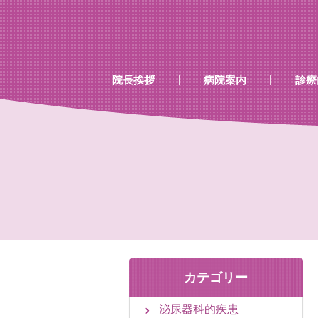
…既存のコード…
…既存のコード…
院長挨拶
病院案内
診療
診療時間
当院で行える検診
当院で取り扱いのあるワク
カテゴリー
泌尿器科的疾患