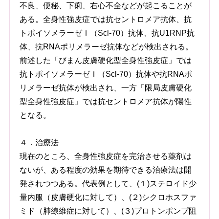
不良、便秘、下痢、右心不全などが起こることが
ある。全身性強皮症では抗セントロメア抗体、抗
トポイソメラーゼＩ（Scl-70）抗体、抗U1RNP抗
体、抗RNAポリメラーゼ抗体などが検出される。
前述した「びまん皮膚硬化型全身性強皮症」では
抗トポイソメラーゼＩ（Scl-70）抗体や抗RNAポ
リメラーゼ抗体が検出され、一方「限局皮膚硬化
型全身性強皮症」では抗セントロメア抗体が陽性
となる。
４．治療法
現在のところ、全身性強皮症を完治させる薬剤は
ないが、ある程度の効果を期待できる治療法は開
発されつつある。代表例として、(１)ステロイド少
量内服（皮膚硬化に対して）、(２)シクロホスファ
ミド（肺線維症に対して）、(３)プロトンポンプ阻