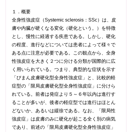
１．概要
全身性強皮症（Systemic sclerosis：SSc）は、皮
膚や内臓が硬くなる変化（硬化という。）を特徴
とし、慢性に経過する疾患である。しかし、硬化
の程度、進行などについては患者によって様々で
ある点に注意が必要である。この観点から、全身
性強皮症を大きく２つに分ける分類が国際的に広
く用いられている。つまり、典型的な症状を示す
「びまん皮膚硬化型全身性強皮症」と、比較的軽
症型の「限局皮膚硬化型全身性強皮症」に分けら
れている。前者は発症より５～６年以内は進行す
ることが多いが、後者の軽症型では進行はほとん
どないか、あるいは緩徐である。なお、「限局性
強皮症」は皮膚のみに硬化が起こる全く別の病気
であり、前述の「限局皮膚硬化型全身性強皮症」