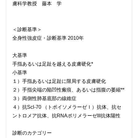
膚科学教授 藤本 学
＜診断基準＞
全身性強皮症・診断基準 2010年
大基準
手指あるいは足趾を越える皮膚硬化*
小基準
１）手指あるいは足趾に限局する皮膚硬化
２）手指尖端の陥凹性瘢痕、あるいは指腹の萎縮**
３）両側性肺基底部の線維症
４）抗Scl-70 （トポイソメラーゼＩ）抗体、抗セ
ントロメア抗体、抗RNAポリメラーゼIII抗体陽性
診断のカテゴリー