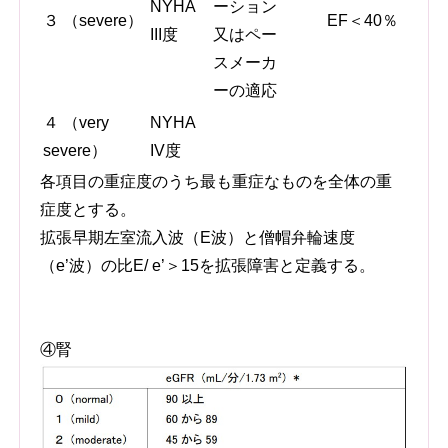
NYHA
ーション
３ （severe）
EF＜40％
III度
又はペー
スメーカ
ーの適応
４ （very
NYHA
severe）
IV度
各項目の重症度のうち最も重症なものを全体の重
症度とする。
拡張早期左室流入波（E波）と僧帽弁輪速度
（e’波）の比E/ e’＞15を拡張障害と定義する。
④腎