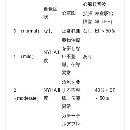
心臓超音波
自覚症
心電図
拡張
左室駆出
状
障害
率（EF）
０ （normal）
なし
正常範囲
なし
EF＞50％
薬物治療
を要しな
NYHA I
１ （mild）
い不整
あり
度
脈、伝導
異常
治療を要
２
NYHA II
する不整
40％＜EF
（moderate）
度
脈、伝導
＜50％
異常
カテーテ
ルアブレ