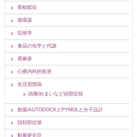
骨粗鬆症
循環器
症候学
食品の化学と代謝
蕁麻疹
心療内科的疾患
生活習慣病
頭痛/めまいなど頭部症状
創薬/AUTODOCKとPYMOLと分子設計
頭頚部症状
動脈硬化症