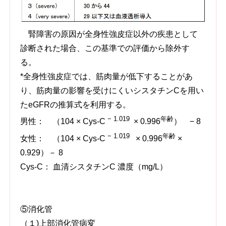
腎障害の原因が全身性強皮症以外の疾患として
診断された場合、この基準での評価から除外す
る。
*全身性強皮症では、筋肉量が低下することがあ
り、筋肉量の影響を受けにくいシスタチンCを用い
たeGFRの推算式を利用する。
− 1.019
年齢
男性： （104 × Cys-C
× 0.996
） − 8
− 1.019
年齢
女性： （104 × Cys-C
× 0.996
×
0.929）－ 8
Cys-C： 血清シスタチンC 濃度（mg/L）
⑤消化管
（１)上部消化管病変