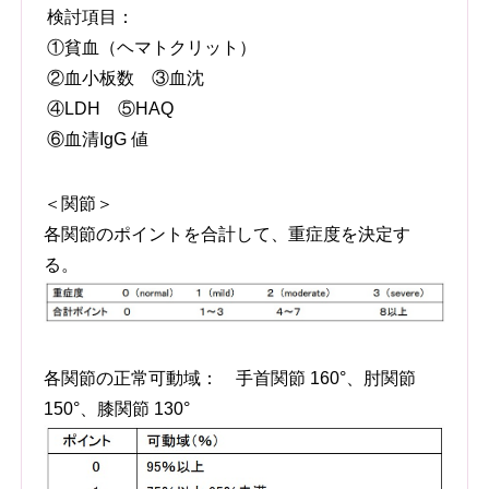
検討項目：
①貧血（ヘマトクリット）
②血小板数 ③血沈
④LDH ⑤HAQ
⑥血清IgG 値
＜関節＞
各関節のポイントを合計して、重症度を決定す
る。
各関節の正常可動域： 手首関節 160°、肘関節
150°、膝関節 130°