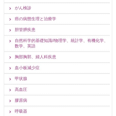
がん検診
癌の病態生理と治療学
胆管膵疾患
自然科学的基礎知識//物理学、統計学、有機化学、
数学、英語
胸部胸郭、婦人科疾患
血小板減少症
甲状腺
高血圧
膠原病
呼吸器