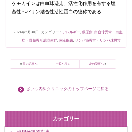
ケモカインは白血球遊走、活性化作用を有する塩
基性ヘパリン結合性活性蛋白の総称である
2024年5月30日 | カテゴリー：
アレルギー
,
膠原病
,
白血球異常 白血
病・骨髄異形成症候群
,
免疫疾患
,
リンパ節異常・リンパ球異常
|
«
前の記事へ
一覧へ戻る
次の記事へ
»
ざいつ内科クリニックのトップページに戻る
カテゴリー
泌尿器科的疾患