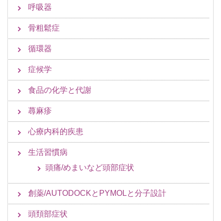
呼吸器
骨粗鬆症
循環器
症候学
食品の化学と代謝
蕁麻疹
心療内科的疾患
生活習慣病
頭痛/めまいなど頭部症状
創薬/AUTODOCKとPYMOLと分子設計
頭頚部症状