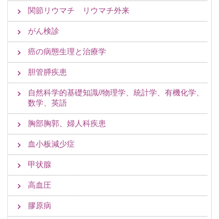
関節リウマチ リウマチ外来
がん検診
癌の病態生理と治療学
胆管膵疾患
自然科学的基礎知識//物理学、統計学、有機化学、
数学、英語
胸部胸郭、婦人科疾患
血小板減少症
甲状腺
高血圧
膠原病