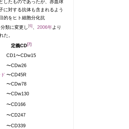
としたものであったが、赤血球
子に対する抗体も含まれるよう
の目的をヒト細胞分化抗
[
6
]
分類に変更し
、
2006年
より
れた。
[
7
]
定義CD
CD1〜CDw15
〜CDw26
ード
〜CD45R
〜CDw78
〜CDw130
〜CD166
〜CD247
〜CD339