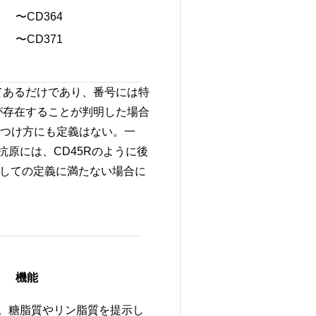
〜CD364
〜CD371
てあるだけであり、番号には特
が存在することが判明した場合
のつけ方にも定義はない。一
原には、CD45Rのように後
またCDとしての定義に満たない場合に
。
機能
子。糖脂質やリン脂質を提示し