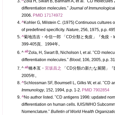
^
Zola H, Swart B, Banham A, et al. "CD molecules
differentiation molecules."
Journal of Immunologica
2006.
PMID
17174972
^
Kohler G, Milstein C. (1975) Continuous cultures o
of predefined specificity.
Nature
, 256, 1975, p.p. 49
^
菊地浩吉・今信一郎 「CD分類と免疫」『免疫・Immuno
399-405頁、1994年。
a
b
^
Zola, H, Swart B, Nicholson I, et al. "CD molec
differentiation molecules."
Blood
, 106, 2005, p.p. 
a
b
^
橋本亙・
宮坂昌之
「CD分類の新たな展開」『臨床
2005年。
^
Schlossman SF, Boumsell L, Gilks W, et al. "CD a
Immunology
, 152, 1994, p.p. 1-2.
PMID
7902854
^
No author listed. "CD antigens 1996: updated nome
differentiation on human cells. IUIS/WHO Subcomm
Nomenclature."
Bulletin of World Health Organizati