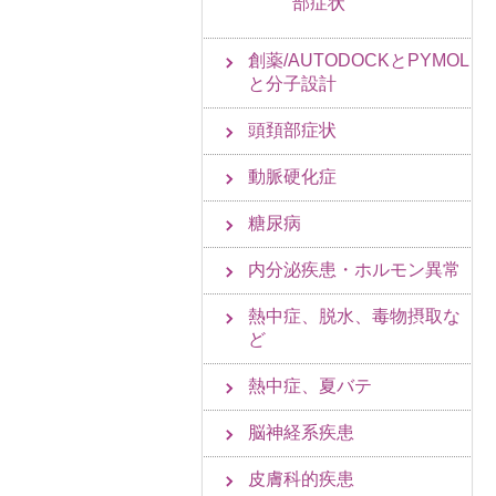
部症状
創薬/AUTODOCKとPYMOL
と分子設計
頭頚部症状
動脈硬化症
糖尿病
内分泌疾患・ホルモン異常
熱中症、脱水、毒物摂取な
ど
熱中症、夏バテ
脳神経系疾患
皮膚科的疾患