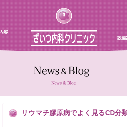
内容
設備
チン
待合
診察室
採血機
エコー
レント
リウマチ膠原病でよく見るCD分