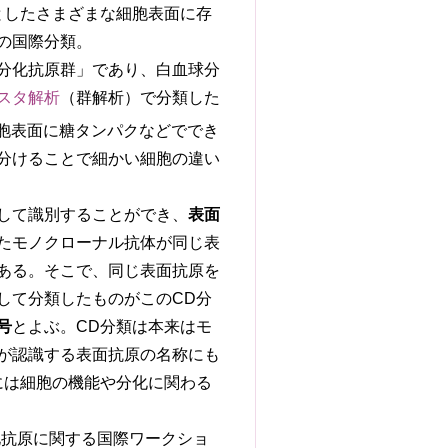
としたさまざまな細胞表面に存
の国際分類。
で、訳すと「分化抗原群」であり、白血球分
スタ解析
（群解析）で分類した
胞表面に糖タンパクなどででき
分けることで細かい細胞の違い
して識別することができ、
表面
たモノクローナル抗体が同じ表
ある。そこで、同じ表面抗原を
して分類したものがこのCD分
号
とよぶ。CD分類は本来はモ
が認識する表面抗原の名称にも
には細胞の機能や分化に関わる
化抗原に関する国際ワークショ