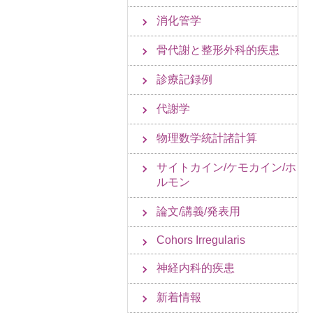
消化管学
骨代謝と整形外科的疾患
診療記録例
代謝学
物理数学統計諸計算
サイトカイン/ケモカイン/ホ
ルモン
論文/講義/発表用
Cohors Irregularis
神経内科的疾患
新着情報