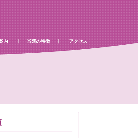
案内
当院の特徴
アクセス
、処置室
器
ゲン室心電図
検査及び病名一覧
類