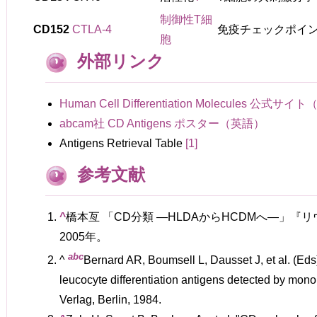
制御性T細
CD152
CTLA-4
免疫チェックポイ
胞
外部リンク
Human Cell Differentiation Molecules 公式サ
abcam社 CD Antigens ポスター（英語）
Antigens Retrieval Table
[1]
参考文献
^
橋本亙 「CD分類 —HLDAからHCDMへ—」『リウ
2005年。
a
b
c
^
Bernard AR, Boumsell L, Dausset J, et al. (Ed
leucocyte differentiation antigens detected by mono
Verlag, Berlin, 1984.