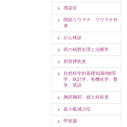
感染症
関節リウマチ リウマチ外
来
がん検診
癌の病態生理と治療学
胆管膵疾患
自然科学的基礎知識//物理
学、統計学、有機化学、数
学、英語
胸部胸郭、婦人科疾患
血小板減少症
甲状腺