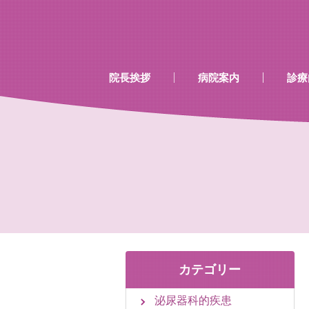
…既存のコード…
…既存のコード…
院長挨拶
病院案内
診療
診療時間
当院で行える検診
当院で取り扱いのあるワク
カテゴリー
泌尿器科的疾患