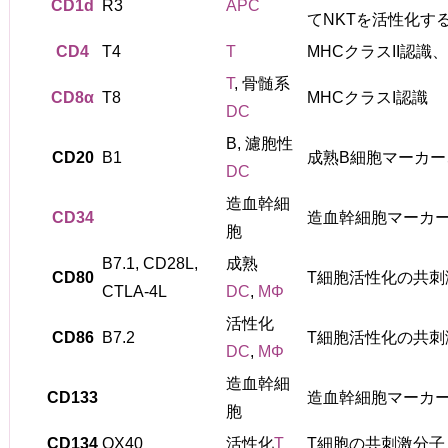
CD1d
R3
APC
てNKTを活性化す
CD4
T4
T
MHCクラスII認識
T
, 骨髄系
CD8α
T8
MHCクラスI認識
DC
B, 濾胞性
CD20
B1
成熟B細胞マーカー
DC
造血幹細
CD34
造血幹細胞マーカ
胞
B7.1, CD28L,
成熟
CD80
T細胞活性化の共刺
CTLA-4L
DC
,
MΦ
活性化
CD86
B7.2
T細胞活性化の共刺
DC
,
MΦ
造血幹細
CD133
造血幹細胞マーカ
胞
CD134
OX40
活性化
T
T細胞の共刺激分子