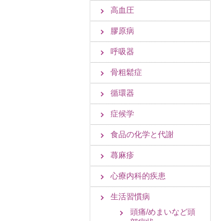
高血圧
膠原病
呼吸器
骨粗鬆症
循環器
症候学
食品の化学と代謝
蕁麻疹
心療内科的疾患
生活習慣病
頭痛/めまいなど頭