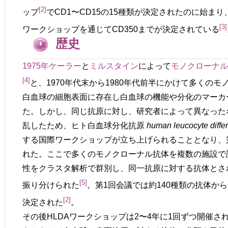
[
2
]
ップ
でCD1〜CD15の15種類が決定されたのに始まり
[
3
]
ワークショップを通じてCD350までが決定されている
歴史
1975年
ケーラー
と
ミルスタイン
によって
モノクローナ
[
4
]
と、1970年代末から1980年代前半にかけて多くの
白血球の細胞表面に存在し白血球の機能や分化のマーカ
た。しかし、同じ抗原に対し、研究者によって異なった
乱したため、ヒト白血球分化抗原
human leucocyte diffe
する国際ワークショップが立ち上げられることとなり、
れた。ここで多くのモノクローナル抗体を複数の施設で
性をクラスタ解析で群別し、同一抗原に対する抗体とさ
[
5
]
振り分けられた
。第1回会議では約140種類の抗体からC
[
2
]
決定された
。
その後HLDAワークショップは2〜4年に1回ずつ開催さ