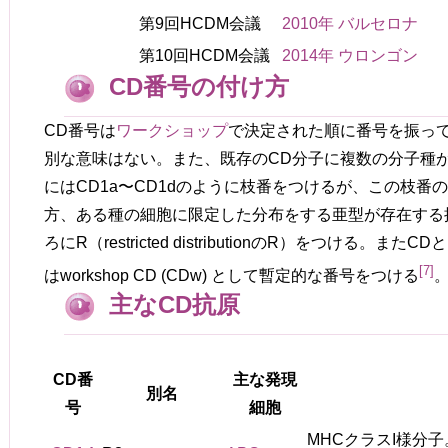
第9回HCDM会議
2010年
バルセロナ
第10回HCDM会議
2014年
ウロンゴン
CD番号の付け方
CD番号は
ワークショップ
で決定された順に番号を振っ
別な意味はない。また、既存のCD分子に複数の分子種
にはCD1a〜CD1dのように枝番をつけるが、この枝番
方、ある種の細胞に限定した分布をする亜型が存在する抗
ろにR（restricted distributionのR）をつける。
[
7
]
はworkshop CD (CDw) として暫定的な番号をつける
主なCD抗原
CD番
主な発現
別名
号
細胞
MHCクラスI様分