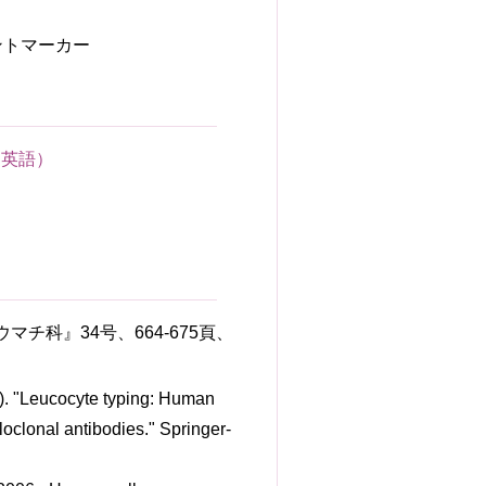
ントマーカー
イト（英語）
マチ科』34号、664-675頁、
s). "Leucocyte typing: Human
loclonal antibodies." Springer-