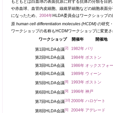
もともとは白血球の表面抗原に対する抗体の分類を目的
や赤血球、血管内皮細胞、線維芽細胞などの細胞表面分
になったため、
2004年
HLDA委員会はワークショップ
原
human cell differentiation molecules (HCDM)
の研究・
ワークショップの名称もHCDMワークショップに変更さ
ワークショップ
開催年
開催地
[
2
]
1982年
パリ
第1回HLDA会議
第2回HLDA会議
1984年
ボストン
第3回HLDA会議
1986年
オックスフォ
第4回HLDA会議
1989年
ウィーン
[
8
]
1993年
ボストン
第5回HLDA会議
[
9
]
1996年
神戸
第6回HLDA会議
[
10
]
2000年
ハロゲート
第7回HLDA会議
[
6
]
2004年
アデレード
第8回HLDA会議