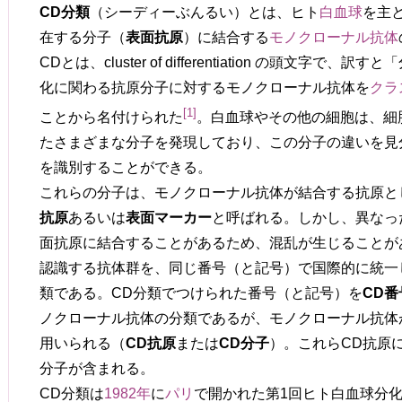
CD分類
（シーディーぶんるい）とは、ヒト
白血球
を主
在する分子（
表面抗原
）に結合する
モノクローナル抗体
CDとは、cluster of differentiation の頭文字
化に関わる抗原分子に対するモノクローナル抗体を
クラ
[
1
]
ことから名付けられた
。白血球やその他の細胞は、細
たさまざまな分子を発現しており、この分子の違いを見
を識別することができる。
これらの分子は、モノクローナル抗体が結合する抗原と
抗原
あるいは
表面マーカー
と呼ばれる。しかし、異なっ
面抗原に結合することがあるため、混乱が生じることが
認識する抗体群を、同じ番号（と記号）で国際的に統一
類である。CD分類でつけられた番号（と記号）を
CD番
ノクローナル抗体の分類であるが、モノクローナル抗体
用いられる（
CD抗原
または
CD分子
）。これらCD抗原
分子が含まれる。
CD分類は
1982年
に
パリ
で開かれた第1回ヒト白血球分