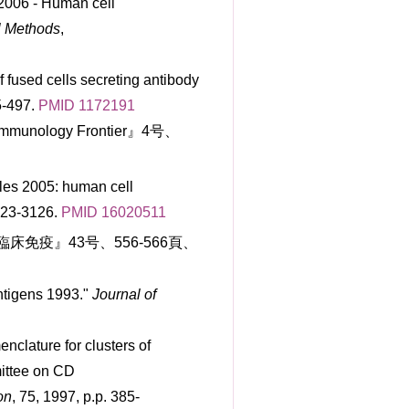
 2006 - Human cell
l Methods
,
f fused cells secreting antibody
5-497.
PMID
1172191
logy Frontier』4号、
ules 2005: human cell
3123-3126.
PMID
16020511
免疫』43号、556-566頁、
ntigens 1993."
Journal of
nclature for clusters of
ittee on CD
on
, 75, 1997, p.p. 385-