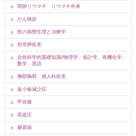
関節リウマチ リウマチ外来
がん検診
癌の病態生理と治療学
胆管膵疾患
自然科学的基礎知識//物理学、統計学、有機化学、
数学、英語
胸部胸郭、婦人科疾患
血小板減少症
甲状腺
高血圧
膠原病