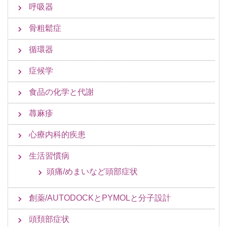
呼吸器
骨粗鬆症
循環器
症候学
食品の化学と代謝
蕁麻疹
心療内科的疾患
生活習慣病
頭痛/めまいなど頭部症状
創薬/AUTODOCKとPYMOLと分子設計
頭頚部症状