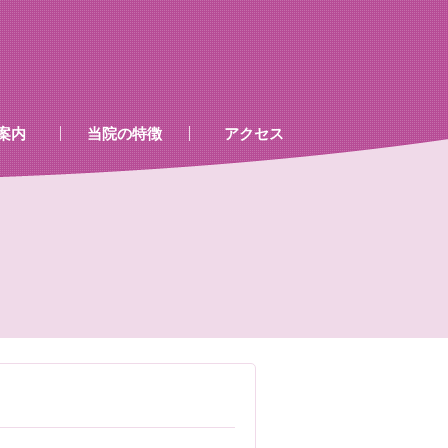
案内
当院の特徴
アクセス
、処置室
器
ゲン室心電図
検査及び病名一覧