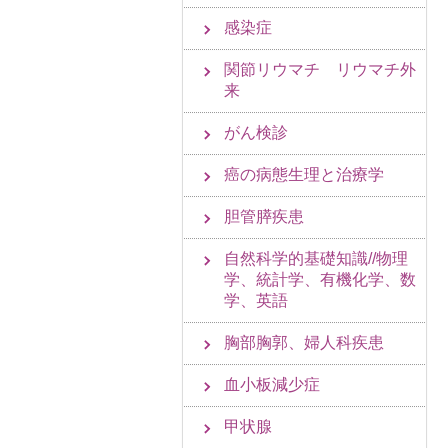
感染症
関節リウマチ リウマチ外
来
がん検診
癌の病態生理と治療学
胆管膵疾患
自然科学的基礎知識//物理
学、統計学、有機化学、数
学、英語
胸部胸郭、婦人科疾患
血小板減少症
甲状腺