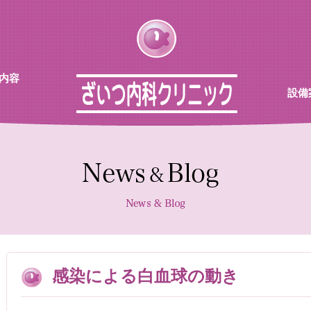
内容
設備
チン
待合
診察室
採血機
エコー
レント
感染による白血球の動き