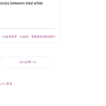
ー：
白血球異常 白血病・骨髄異形成症候群
|
次の記事へ
»
ジに戻る