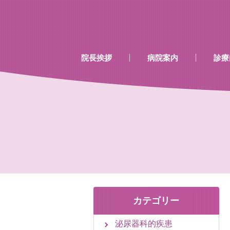
…既存のコード…
…既存のコード…
院長挨拶
病院案内
診療
診療時間
当院で行える検診
当院で取り扱いのあるワク
カテゴリー
泌尿器科的疾患