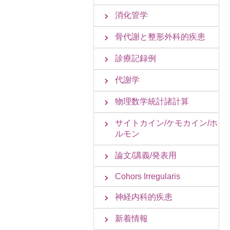
消化管学
骨代謝と整形外科的疾患
診療記録例
代謝学
物理数学統計諸計算
サイトカイン/ケモカイン/ホ
ルモン
論文/講義/発表用
Cohors Irregularis
神経内科的疾患
新着情報