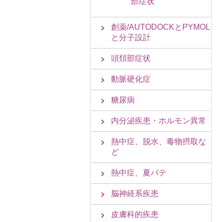
部症状
創薬/AUTODOCKとPYMOL
と分子設計
頭頚部症状
動脈硬化症
糖尿病
内分泌疾患・ホルモン異常
熱中症、脱水、毒物摂取な
ど
熱中症、夏バテ
脳神経系疾患
皮膚科的疾患