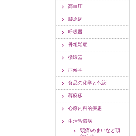
高血圧
膠原病
呼吸器
骨粗鬆症
循環器
症候学
食品の化学と代謝
蕁麻疹
心療内科的疾患
生活習慣病
頭痛/めまいなど頭