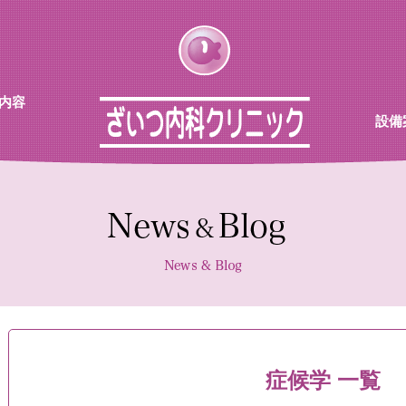
内容
設備
チン
待合
診察室
採血機
エコー
レント
症候学 一覧