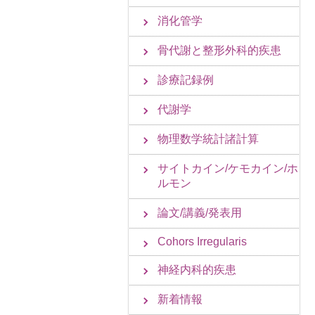
消化管学
骨代謝と整形外科的疾患
診療記録例
代謝学
物理数学統計諸計算
サイトカイン/ケモカイン/ホ
ルモン
論文/講義/発表用
Cohors Irregularis
神経内科的疾患
新着情報