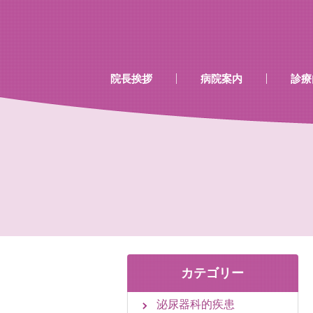
…既存のコード…
…既存のコード…
院長挨拶
病院案内
診療
診療時間
当院で行える検診
当院で取り扱いのあるワク
カテゴリー
泌尿器科的疾患