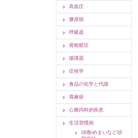
高血圧
膠原病
呼吸器
骨粗鬆症
循環器
症候学
食品の化学と代謝
蕁麻疹
心療内科的疾患
生活習慣病
頭痛/めまいなど頭