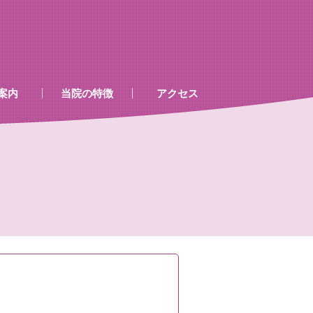
案内
当院の特徴
アクセス
、処置室
器
ゲン室心電図
検査及び病名一覧