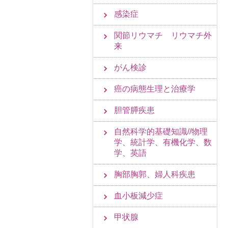
感染症
関節リウマチ リウマチ外
来
がん検診
癌の病態生理と治療学
胆管膵疾患
自然科学的基礎知識//物理
学、統計学、有機化学、数
学、英語
胸部胸郭、婦人科疾患
血小板減少症
甲状腺