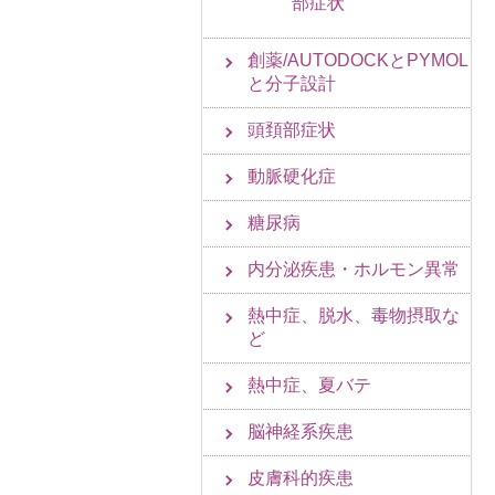
部症状
創薬/AUTODOCKとPYMOL
と分子設計
頭頚部症状
動脈硬化症
糖尿病
内分泌疾患・ホルモン異常
熱中症、脱水、毒物摂取な
ど
熱中症、夏バテ
脳神経系疾患
皮膚科的疾患