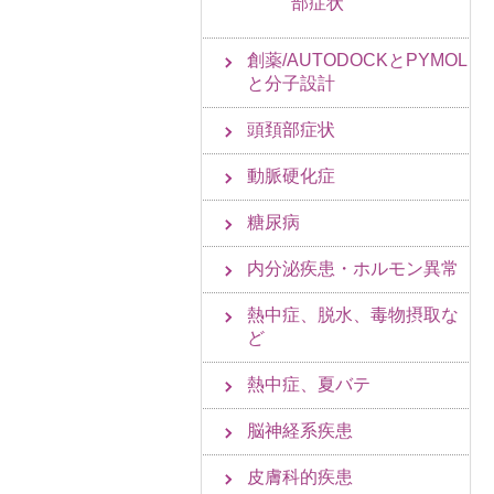
部症状
創薬/AUTODOCKとPYMOL
と分子設計
頭頚部症状
動脈硬化症
糖尿病
内分泌疾患・ホルモン異常
熱中症、脱水、毒物摂取な
ど
熱中症、夏バテ
脳神経系疾患
皮膚科的疾患