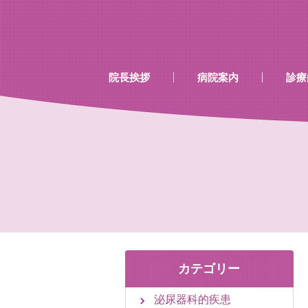
…既存のコード…
…既存のコード…
院長挨拶
病院案内
診療
診療時間
当院で行える検診
当院で取り扱いのあるワク
カテゴリー
泌尿器科的疾患