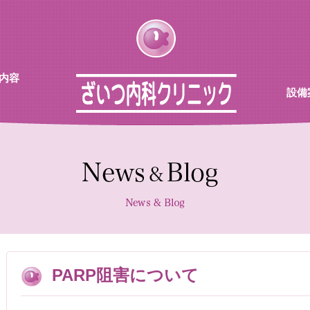
内容
設備
チン
待合
診察室
採血機
エコー
レント
PARP阻害について