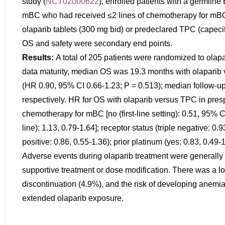
study (
NCT02000622
), enrolled patients with a germl
mBC who had received ≤2 lines of chemotherapy for mBC
olaparib tablets (300 mg bid) or predeclared TPC (capecita
OS and safety were secondary end points.
Results:
A total of 205 patients were randomized to ola
data maturity, median OS was 19.3 months with olaparib
(HR 0.90, 95% CI 0.66-1.23; P = 0.513); median follow-u
respectively. HR for OS with olaparib versus TPC in pres
chemotherapy for mBC [no (first-line setting): 0.51, 95% C
line): 1.13, 0.79-1.64]; receptor status (triple negative: 0
positive: 0.86, 0.55-1.36); prior platinum (yes: 0.83, 0.49-
Adverse events during olaparib treatment were generall
supportive treatment or dose modification. There was a lo
discontinuation (4.9%), and the risk of developing anemia
extended olaparib exposure.