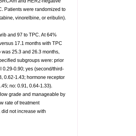
ine BRCAm and HER2-negative
. Patients were randomized to
bine, vinorelbine, or eribulin).
parib and 97 to TPC. At 64%
 versus 17.1 months with TPC
p was 25.3 and 26.3 months,
pecified subgroups were: prior
I 0.29-0.90; yes (second/third-
.93, 0.62-1.43; hormone receptor
1.45; no: 0.91, 0.64-1.33).
y low grade and manageable by
w rate of treatment
 did not increase with