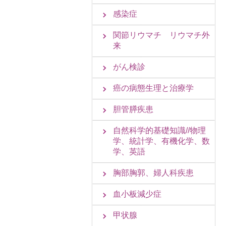
感染症
関節リウマチ リウマチ外
来
がん検診
癌の病態生理と治療学
胆管膵疾患
自然科学的基礎知識//物理
学、統計学、有機化学、数
学、英語
胸部胸郭、婦人科疾患
血小板減少症
甲状腺