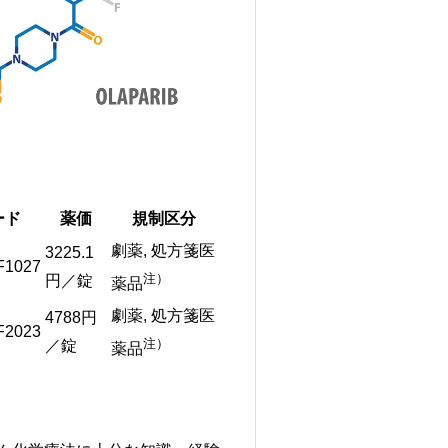
ード
薬価
規制区分
劇薬, 処方箋医
3225.1
F1027
注）
円／錠
薬品
劇薬, 処方箋医
4788円
F2023
注）
／錠
薬品