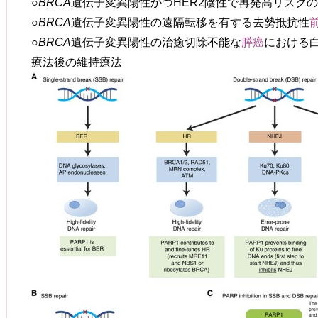
○
BRCA
遺伝子変異陽性かつHER2陰性で再発高リスク
○
BRCA
遺伝子変異陽性の遠隔転移を有する去勢抵抗性
○
BRCA
遺伝子変異陽性の治癒切除不能な
膵癌
における
療法後の維持療法