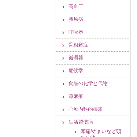
高血圧
膠原病
呼吸器
骨粗鬆症
循環器
症候学
食品の化学と代謝
蕁麻疹
心療内科的疾患
生活習慣病
頭痛/めまいなど頭