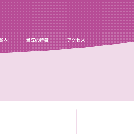
案内
当院の特徴
アクセス
、処置室
器
ゲン室心電図
検査及び病名一覧