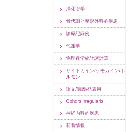
消化管学
骨代謝と整形外科的疾患
診療記録例
代謝学
物理数学統計諸計算
サイトカイン/ケモカイン/ホ
ルモン
論文/講義/発表用
Cohors Irregularis
神経内科的疾患
新着情報