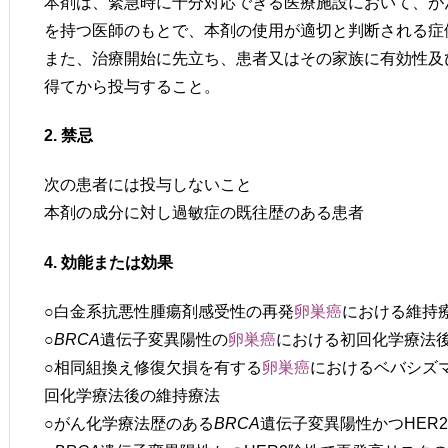
本剤は、緊急時に十分対応できる医療施設において、が
を持つ医師のもとで、本剤の使用が適切と判断される症
また、治療開始に先立ち、患者又はその家族に有効性及
得てから投与すること。
2. 禁忌
次の患者には投与しないこと
本剤の成分に対し過敏症の既往歴のある患者
4. 効能または効果
○白金系抗悪性腫瘍剤感受性の再発
卵巣癌
における維持
○
BRCA
遺伝子変異陽性の
卵巣癌
における初回化学療法
○相同組換え修復欠損を有する
卵巣癌
におけるベバシズ
回化学療法後の維持療法
○がん化学療法歴のある
BRCA
遺伝子変異陽性かつHER