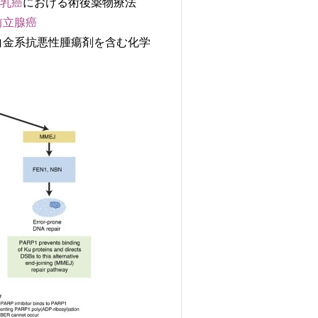
の
乳癌
における術後薬物療法
前立腺癌
白金系抗悪性腫瘍剤を含む化学