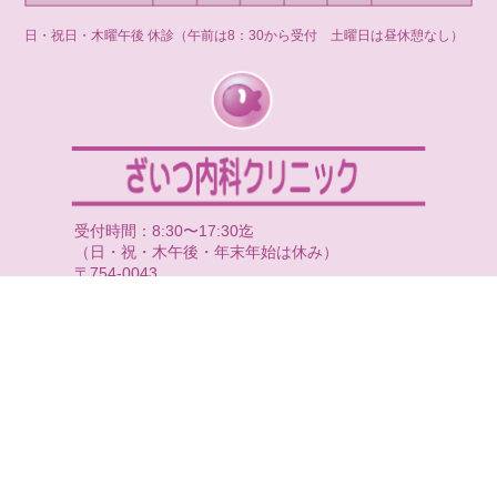
日・祝日・木曜午後 休診（午前は8：30から受付 土曜日は昼休憩なし）
受付時間：8:30〜17:30迄
（日・祝・木午後・年末年始は休み）
〒754-0043
山口県山口市小郡明治一丁目13番14号
E-mail:Zai-nai@hotmail.co.jp
メールでお問い合わせの場合、
氏名・携帯番号の入力をお願いします。
尚、返信できない場合もございますので、
お急ぎの時はお電話にてお問い合わせ下さい。