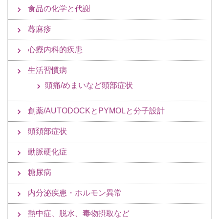
食品の化学と代謝
蕁麻疹
心療内科的疾患
生活習慣病
頭痛/めまいなど頭部症状
創薬/AUTODOCKとPYMOLと分子設計
頭頚部症状
動脈硬化症
糖尿病
内分泌疾患・ホルモン異常
熱中症、脱水、毒物摂取など