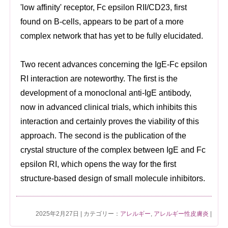
'low affinity' receptor, Fc epsilon RII/CD23, first
found on B-cells, appears to be part of a more
complex network that has yet to be fully elucidated.
Two recent advances concerning the IgE-Fc epsilon
RI interaction are noteworthy. The first is the
development of a monoclonal anti-IgE antibody,
now in advanced clinical trials, which inhibits this
interaction and certainly proves the viability of this
approach. The second is the publication of the
crystal structure of the complex between IgE and Fc
epsilon RI, which opens the way for the first
structure-based design of small molecule inhibitors.
2025年2月27日 | カテゴリー：
アレルギー
,
アレルギー性皮膚炎
|