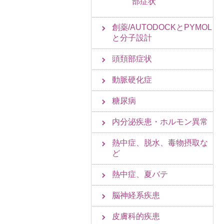
部症状
創薬/AUTODOCKとPYMOL
と分子設計
頭頚部症状
動脈硬化症
糖尿病
内分泌疾患・ホルモン異常
熱中症、脱水、毒物摂取な
ど
熱中症、夏バテ
脳神経系疾患
皮膚科的疾患