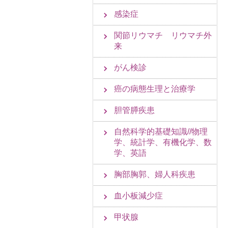
感染症
関節リウマチ リウマチ外
来
がん検診
癌の病態生理と治療学
胆管膵疾患
自然科学的基礎知識//物理
学、統計学、有機化学、数
学、英語
胸部胸郭、婦人科疾患
血小板減少症
甲状腺