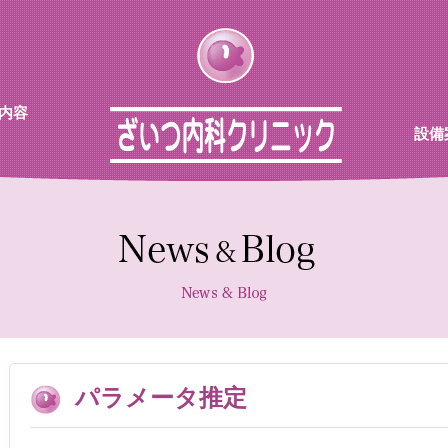
内容
設備
チン
待合
診察室
採血機
エコー
レント
パラメータ推定