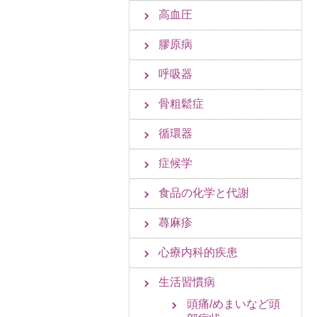
高血圧
膠原病
呼吸器
骨粗鬆症
循環器
症候学
食品の化学と代謝
蕁麻疹
心療内科的疾患
生活習慣病
頭痛/めまいなど頭