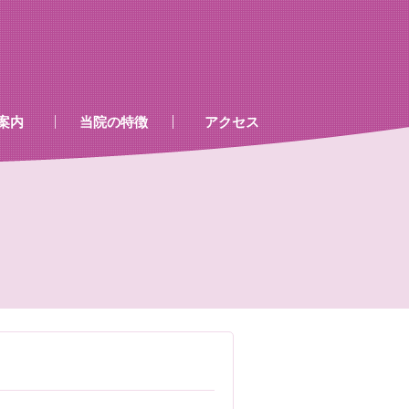
案内
当院の特徴
アクセス
、処置室
器
ゲン室心電図
検査及び病名一覧