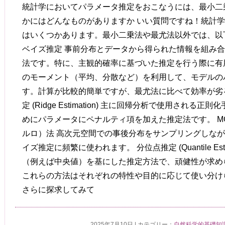
統計学においてパラメータ推定をおこなうには、最小二
かにはどんなものがありますか いい質問ですね！統計
はいくつかあります。最小二乗法や最尤法以外では、以
ベイズ推定 事前分布とデータから得られた情報を組み
法です。特に、主観的確率に基づいた推定を行う際に有用
のモーメント（平均、分散など）を利用して、モデルの
す。計算が比較的簡単ですが、最尤法に比べて効率が劣
定 (Ridge Estimation) 主に回帰分析で使用され
めにパラメータにペナルティ項を加えた推定法です。 M
ルロ）法 高次元空間での事後分布をサンプリングしな
イズ推定に頻繁に使われます。 分位点推定 (Quantile Est
（例えば中央値）を基にした推定方法で、頑健性が求め
これらの方法はそれぞれの特性や目的に応じて使い分け
さらに探求してみて
2025年7月10日 | カテゴリー：
自然科学的基礎知