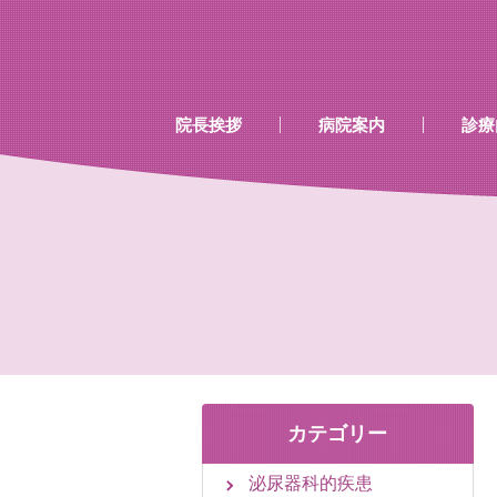
…既存のコード…
…既存のコード…
院長挨拶
病院案内
診療
診療時間
当院で行える検診
当院で取り扱いのあるワク
カテゴリー
泌尿器科的疾患