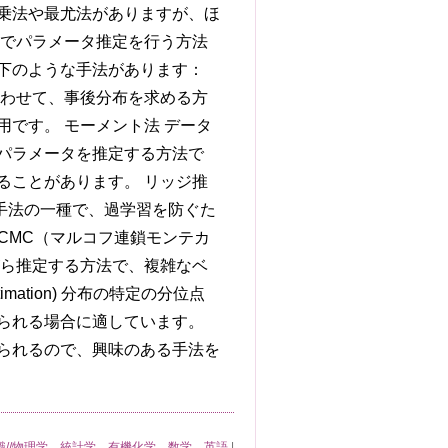
乗法や最尤法がありますが、ほ
学でパラメータ推定を行う方法
下のような手法があります：
合わせて、事後分布を求める方
です。 モーメント法 データ
パラメータを推定する方法で
ることがあります。 リッジ推
る正則化手法の一種で、過学習を防ぐた
CMC（マルコフ連鎖モンテカ
がら推定する方法で、複雑なベ
imation) 分布の特定の分位点
られる場合に適しています。
られるので、興味のある手法を
識//物理学、統計学、有機化学、数学、英語
|