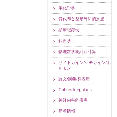
消化管学
骨代謝と整形外科的疾患
診療記録例
代謝学
物理数学統計諸計算
サイトカイン/ケモカイン/ホ
ルモン
論文/講義/発表用
Cohors Irregularis
神経内科的疾患
新着情報