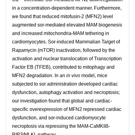
in a concentration-dependent manner. Furthermore,
we found that reduced mitofusin-2 (MFN2) level
augmented sor-mediated elevated MAM biogenesis
and increased mitochondria-MAM tethering in
cardiomyocytes. Sor-induced Mammalian Target of
Rapamycin (mTOR) inactivation, followed by the
activation and nuclear translocation of Transcription
Factor EB (TFEB), contributed to mitophagy and
MFN2 degradation. In an
in vivo
model, mice
subjected to sor administration developed cardiac
dysfunction, autophagy activation and necroptosis;
our investigation found that global and cardiac-
specific overexpression of MFN2 repressed cardiac
dysfunction, and sor-induced cardiomyocyte
necroptosis via repressing the MAM-CaMKIIδ-
RIP3/MLKL pathway.