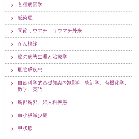
各種病因学
感染症
関節リウマチ リウマチ外来
がん検診
癌の病態生理と治療学
胆管膵疾患
自然科学的基礎知識//物理学、統計学、有機化学、
数学、英語
胸部胸郭、婦人科疾患
血小板減少症
甲状腺