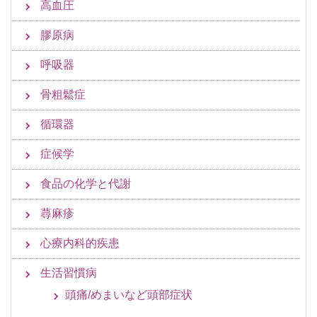
高血圧
膠原病
呼吸器
骨粗鬆症
循環器
症候学
食品の化学と代謝
蕁麻疹
心療内科的疾患
生活習慣病
頭痛/めまいなど頭部症状