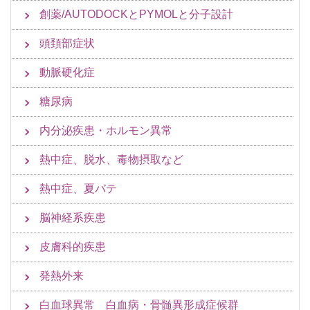
創薬/AUTODOCKとPYMOLと分子設計
頭頚部症状
動脈硬化症
糖尿病
内分泌疾患・ホルモン異常
熱中症、脱水、毒物摂取など
熱中症、夏バテ
脳神経系疾患
皮膚科的疾患
発熱外来
白血球異常 白血病・骨髄異形成症候群