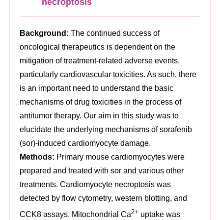
necroptosis
Background:
The continued success of
oncological therapeutics is dependent on the
mitigation of treatment-related adverse events,
particularly cardiovascular toxicities. As such, there
is an important need to understand the basic
mechanisms of drug toxicities in the process of
antitumor therapy. Our aim in this study was to
elucidate the underlying mechanisms of sorafenib
(sor)-induced cardiomyocyte damage.
Methods:
Primary mouse cardiomyocytes were
prepared and treated with sor and various other
treatments. Cardiomyocyte necroptosis was
detected by flow cytometry, western blotting, and
2+
CCK8 assays. Mitochondrial Ca
uptake was