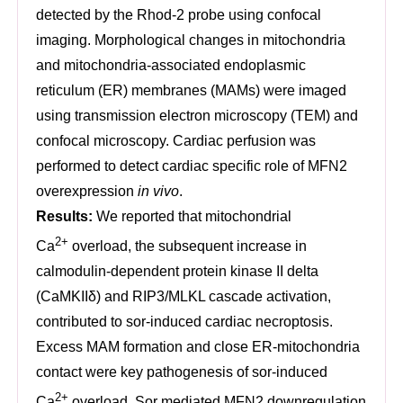
detected by the Rhod-2 probe using confocal
imaging. Morphological changes in mitochondria
and mitochondria-associated endoplasmic
reticulum (ER) membranes (MAMs) were imaged
using transmission electron microscopy (TEM) and
confocal microscopy. Cardiac perfusion was
performed to detect cardiac specific role of MFN2
overexpression
in vivo
.
Results:
We reported that mitochondrial
2+
Ca
overload, the subsequent increase in
calmodulin-dependent protein kinase II delta
(CaMKIIδ) and RIP3/MLKL cascade activation,
contributed to sor-induced cardiac necroptosis.
Excess MAM formation and close ER-mitochondria
contact were key pathogenesis of sor-induced
2+
Ca
overload. Sor mediated MFN2 downregulation