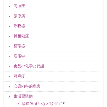
高血圧
膠原病
呼吸器
骨粗鬆症
循環器
症候学
食品の化学と代謝
蕁麻疹
心療内科的疾患
生活習慣病
頭痛/めまいなど頭部症状