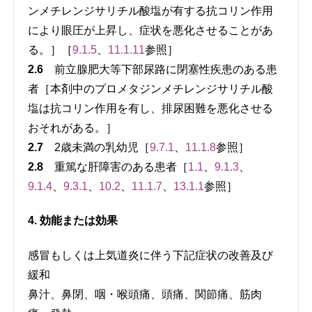
ンメチレンジサリチル酸塩が有する抗コリン作用
により眼圧が上昇し、症状を悪化させることがあ
る。］［
9.1.5
、
11.1.11
参照］
2.6
前立腺肥大等下部尿路に閉塞性疾患のある患
者［本剤中のプロメタジンメチレンジサリチル酸
塩は抗コリン作用を有し、排尿困難を悪化させる
おそれがある。］
2.7
2歳未満の乳幼児［
9.7.1
、
11.1.8
参照］
2.8
重篤な肝障害のある患者［
1.1
、
9.1.3
、
9.1.4
、
9.3.1
、
10.2
、
11.1.7
、
13.1.1
参照］
4. 効能または効果
感冒もしくは上気道炎に伴う下記症状の改善及び
緩和
鼻汁、鼻閉、咽・喉頭痛、頭痛、関節痛、筋肉