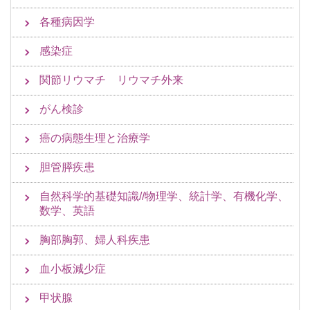
各種病因学
感染症
関節リウマチ リウマチ外来
がん検診
癌の病態生理と治療学
胆管膵疾患
自然科学的基礎知識//物理学、統計学、有機化学、
数学、英語
胸部胸郭、婦人科疾患
血小板減少症
甲状腺