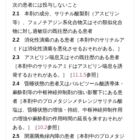
次の患者には投与しないこと
2.1
本剤の成分、サリチル酸製剤（アスピリン
等）、フェノチアジン系化合物又はその類似化合
物に対し過敏症の既往歴のある患者
2.2
消化性潰瘍のある患者［本剤中のサリチルア
ミドは消化性潰瘍を悪化させるおそれがある。］
2.3
アスピリン喘息又はその既往歴のある患者
［本剤中のサリチルアミドはアスピリン喘息を誘
発するおそれがある。］［
11.1.5
参照］
2.4
昏睡状態の患者又はバルビツール酸誘導体・
麻酔剤等の中枢神経抑制剤の強い影響下にある患
者［本剤中のプロメタジンメチレンジサリチル酸
塩は、昏睡状態の増強・持続、中枢神経抑制作用
の増強や麻酔剤の作用時間の延長を来すおそれが
ある。］［
10.2
参照］
2.5
閉塞隅角緑内障の患者［本剤中のプロメタジ