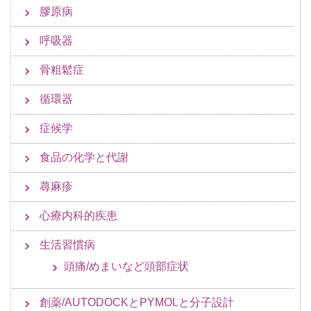
膠原病
呼吸器
骨粗鬆症
循環器
症候学
食品の化学と代謝
蕁麻疹
心療内科的疾患
生活習慣病
頭痛/めまいなど頭部症状
創薬/AUTODOCKとPYMOLと分子設計