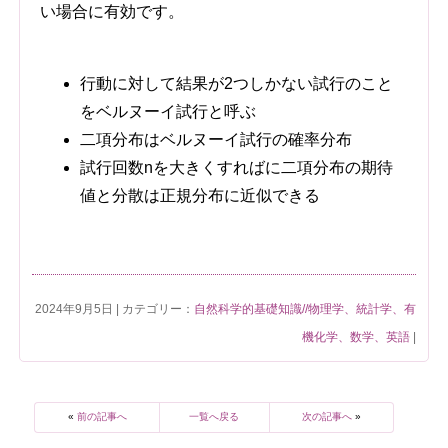
い場合に有効です。
行動に対して結果が2つしかない試行のこと
をベルヌーイ試行と呼ぶ
二項分布はベルヌーイ試行の確率分布
試行回数nを大きくすればに二項分布の期待
値と分散は正規分布に近似できる
2024年9月5日 | カテゴリー：
自然科学的基礎知識//物理学、統計学、有
機化学、数学、英語
|
«
前の記事へ
一覧へ戻る
次の記事へ
»