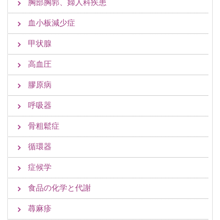
胸部胸郭、婦人科疾患
血小板減少症
甲状腺
高血圧
膠原病
呼吸器
骨粗鬆症
循環器
症候学
食品の化学と代謝
蕁麻疹