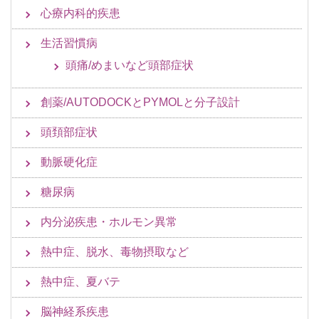
心療内科的疾患
生活習慣病
頭痛/めまいなど頭部症状
創薬/AUTODOCKとPYMOLと分子設計
頭頚部症状
動脈硬化症
糖尿病
内分泌疾患・ホルモン異常
熱中症、脱水、毒物摂取など
熱中症、夏バテ
脳神経系疾患