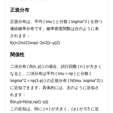
正規分布
正規分布は、平均 ( \mu ) と分散 ( \sigma^2 ) を持つ
連続確率分布です。確率密度関数は次のように表
されます：
f
(
x
)
=
2
π
σ
2
1
exp
(
−
2
σ
2
(
x
−
μ
)
2
)
関係性
二項分布 ( B(n, p) ) の場合、試行回数 ( n ) が大きく
なると、二項分布は平均 ( \mu = np ) と分散 (
\sigma^2 = np(1-p) ) の正規分布 ( N(\mu, \sigma^2) )
に近似できます。具体的には、次のように近似さ
れます：
B
(
n
,
p
)
≈
N
(
n
p
,
n
p
(
1
−
p
))
この近似は、特に ( n ) が大きく、( p ) が 0.5 に近