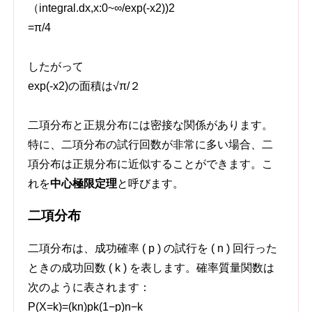
（integral.dx,x:0~∞/exp(-x2))2
=π/4
したがって
exp(-x2)の面積は√π/２
二項分布と正規分布には密接な関係があります。
特に、二項分布の試行回数が非常に多い場合、二
項分布は正規分布に近似することができます。こ
れを
中心極限定理
と呼びます。
二項分布
二項分布は、成功確率 ( p ) の試行を ( n ) 回行った
ときの成功回数 ( k ) を表します。確率質量関数は
次のように表されます：
P
(
X
=
k
)
=
(
k
n
)
p
k
(
1
−
p
)
n
−
k