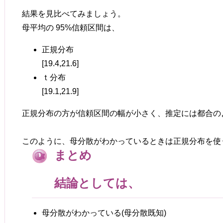
結果を見比べてみましょう。
母平均の 95%信頼区間は、
正規分布
[
19.4
,
21.6
]
ｔ分布
[
19.1
,
21.9
]
正規分布の方が信頼区間の幅が小さく、推定には都合の
このように、母分散がわかっているときは正規分布を使
まとめ
結論としては、
母分散がわかっている(母分散既知)