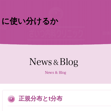
うに使い分けるか
内容
設備
チン
待合
診察室
採血機
エコー
レント
正規分布とt分布