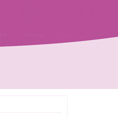
案内
当院の特徴
アクセス
、処置室
器
ゲン室心電図
検査及び病名一覧