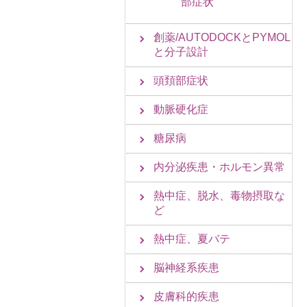
部症状
創薬/AUTODOCKとPYMOL
と分子設計
頭頚部症状
動脈硬化症
糖尿病
内分泌疾患・ホルモン異常
熱中症、脱水、毒物摂取な
ど
熱中症、夏バテ
脳神経系疾患
皮膚科的疾患