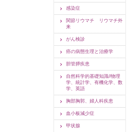
感染症
関節リウマチ リウマチ外
来
がん検診
癌の病態生理と治療学
胆管膵疾患
自然科学的基礎知識//物理
学、統計学、有機化学、数
学、英語
胸部胸郭、婦人科疾患
血小板減少症
甲状腺