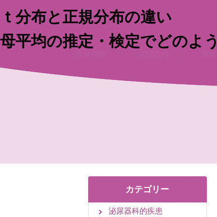
…既存のコード…
…既存のコード…
ｔ分布と正規分布の違い
母平均の推定・検定でどのよ
院長挨拶
病院案内
診療
診療時間
当院で行える検診
当院で取り扱いのあるワク
カテゴリー
泌尿器科的疾患