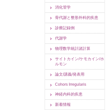
消化管学
骨代謝と整形外科的疾患
診療記録例
代謝学
物理数学統計諸計算
サイトカイン/ケモカイン/ホ
ルモン
論文/講義/発表用
Cohors Irregularis
神経内科的疾患
新着情報