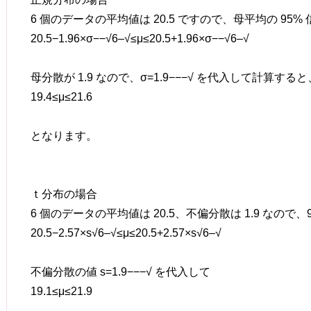
6 個のデータの平均値は 20.5 ですので、母平均の 95%
20.5
−
1.96
×
σ
−−√
6
–√
≤
μ
≤
20.5
+
1.96
×
σ
−−√
6
–√
母分散が 1.9 なので、
σ
=
1.9
−−−√
を代入して計算すると
19.4
≤
μ
≤
21.6
となります。
ｔ分布の場合
6 個のデータの平均値は 20.5、不偏分散は 1.9 なので
20.5
−
2.57
×
s
√
6
–√
≤
μ
≤
20.5
+
2.57
×
s
√
6
–√
不偏分散の値
s
=
1.9
−−−√
を代入して
19.1
≤
μ
≤
21.9