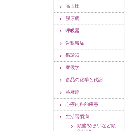
高血圧
膠原病
呼吸器
骨粗鬆症
循環器
症候学
食品の化学と代謝
蕁麻疹
心療内科的疾患
生活習慣病
頭痛/めまいなど頭