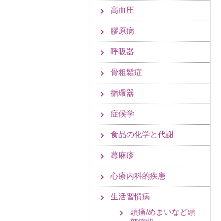
高血圧
膠原病
呼吸器
骨粗鬆症
循環器
症候学
食品の化学と代謝
蕁麻疹
心療内科的疾患
生活習慣病
頭痛/めまいなど頭