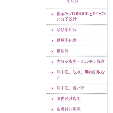
部症状
創薬/AUTODOCKとPYMOL
と分子設計
頭頚部症状
動脈硬化症
糖尿病
内分泌疾患・ホルモン異常
熱中症、脱水、毒物摂取な
ど
熱中症、夏バテ
脳神経系疾患
皮膚科的疾患