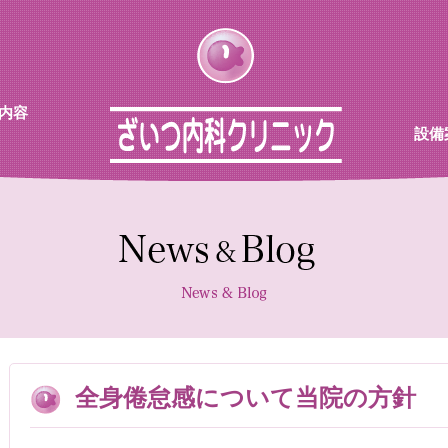
内容
設備
チン
待合
診察室
採血機
エコー
レント
全身倦怠感について当院の方針