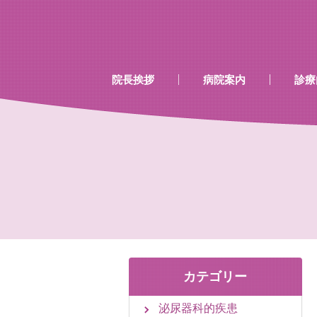
…既存のコード…
…既存のコード…
院長挨拶
病院案内
診療
診療時間
当院で行える検診
当院で取り扱いのあるワク
カテゴリー
泌尿器科的疾患