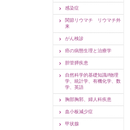
感染症
関節リウマチ リウマチ外
来
がん検診
癌の病態生理と治療学
胆管膵疾患
自然科学的基礎知識//物理
学、統計学、有機化学、数
学、英語
胸部胸郭、婦人科疾患
血小板減少症
甲状腺