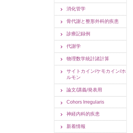
消化管学
骨代謝と整形外科的疾患
診療記録例
代謝学
物理数学統計諸計算
サイトカイン/ケモカイン/ホ
ルモン
論文/講義/発表用
Cohors Irregularis
神経内科的疾患
新着情報