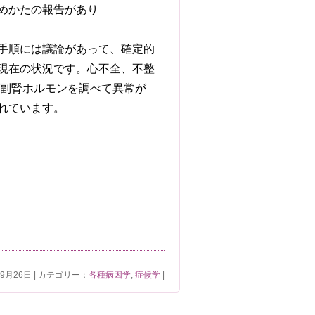
めかたの報告があり
手順には議論があって、確定的
現在の状況です。心不全、不整
/副腎ホルモンを調べて異常が
れています。
年9月26日 | カテゴリー：
各種病因学
,
症候学
|