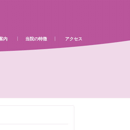
案内
当院の特徴
アクセス
、処置室
器
ゲン室心電図
検査及び病名一覧