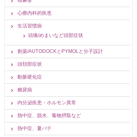
蕁麻疹
心療内科的疾患
生活習慣病
頭痛/めまいなど頭部症状
創薬/AUTODOCKとPYMOLと分子設計
頭頚部症状
動脈硬化症
糖尿病
内分泌疾患・ホルモン異常
熱中症、脱水、毒物摂取など
熱中症、夏バテ