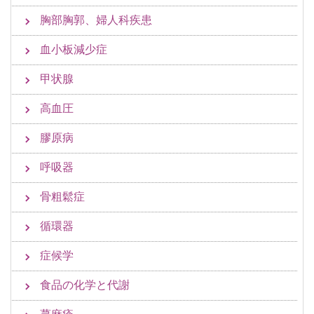
胸部胸郭、婦人科疾患
血小板減少症
甲状腺
高血圧
膠原病
呼吸器
骨粗鬆症
循環器
症候学
食品の化学と代謝