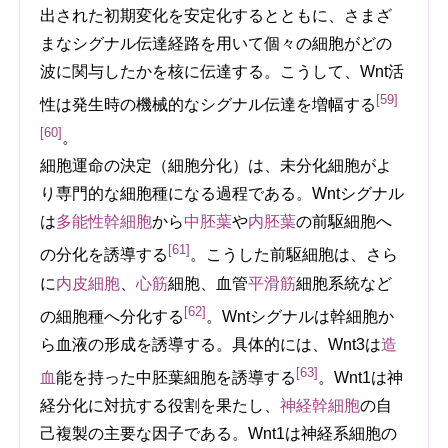
出された初期変化を安定化するとともに、さまざ
まなシグナル伝達経路を用いて個々の細胞がどの
波に関与したかを核に伝達する。こうして、Wnt活
[59]
性は発生時の機械的なシグナル伝達を増幅する
[60]
。
細胞運命の決定（細胞分化）は、未分化細胞がよ
り専門的な細胞種になる過程である。Wntシグナル
は
多能性幹細胞
から
中胚葉
や
内胚葉
の前駆細胞へ
[61]
の分化を誘導する
。こうした前駆細胞は、さら
に
内皮細胞
、
心筋
細胞、血管
平滑筋
細胞系統など
[62]
の細胞種へ分化する
。Wntシグナルは幹細胞か
ら血液の形成を誘導する。具体的には、Wnt3は
造
[63]
血
能を持った中胚葉細胞を誘導する
。Wnt1は神
経分化に対抗する役割を果たし、
神経幹細胞
の自
己複製の主要な因子である。Wnt1は神経系細胞の