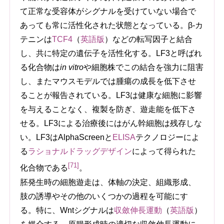
て正常な受容体がシグナルを受けていない場合で
あっても常に活性化された状態となっている。β-カ
テニンは
TCF4
（
英語版
）
などの転写因子と結合
し、共に特定の遺伝子を活性化する。LF3と呼ばれ
る化合物は
in vitro
や細胞株でこの結合を強力に阻害
し、またマウスモデルでは腫瘍の成長を低下させ
ることが報告されている。LF3は健康な細胞に影響
を与えることなく、複製を防ぎ、遊走能を低下さ
せる。LF3による治療後にはがん幹細胞は残存しな
い。LF3はAlphaScreenと
ELISA
テクノロジーによ
る
ラショナルドラッグデザイン
によって得られた
[71]
化合物である
。
胚発生時の細胞遊走は、体軸の決定、組織形成、
肢の誘導やその他のいくつかの過程を可能にす
る。特に、Wntシグナルは
収斂伸長運動
（
英語版
）