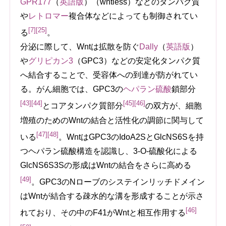
GPR177
（
英語版
）
（wntless）などのタンパク質
や
レトロマー
複合体などによっても制御されてい
[7]
[25]
る
。
分泌に際して、Wntは拡散を防ぐ
Dally
（
英語版
）
や
グリピカン3
（GPC3）などの安定化タンパク質
へ結合することで、受容体への到達が防がれてい
る。がん細胞では、GPC3の
ヘパラン硫酸
鎖部分
[43]
[44]
[45]
[46]
とコアタンパク質部分
の双方が、細胞
増殖のためのWntの結合と活性化の調節に関与して
[47]
[48]
いる
。WntはGPC3のIdoA2SとGlcNS6Sを持
つヘパラン硫酸構造を認識し、3-O-硫酸化による
GlcNS6S3Sの形成はWntの結合をさらに高める
[49]
。GPC3のNローブのシステインリッチドメイン
はWntが結合する疎水的な溝を形成することが示さ
[46]
れており、その中のF41がWntと相互作用する