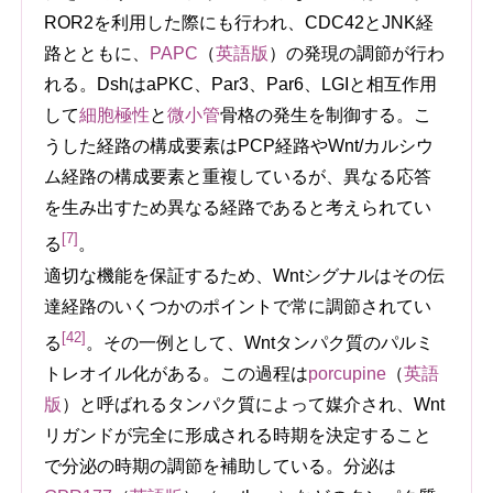
ROR2を利用した際にも行われ、CDC42とJNK経
路とともに、
PAPC
（
英語版
）
の発現の調節が行わ
れる。DshはaPKC、Par3、Par6、LGIと相互作用
して
細胞極性
と
微小管
骨格の発生を制御する。こ
うした経路の構成要素はPCP経路やWnt/カルシウ
ム経路の構成要素と重複しているが、異なる応答
を生み出すため異なる経路であると考えられてい
[7]
る
。
適切な機能を保証するため、Wntシグナルはその伝
達経路のいくつかのポイントで常に調節されてい
[42]
る
。その一例として、Wntタンパク質のパルミ
トレオイル化がある。この過程は
porcupine
（
英語
版
）
と呼ばれるタンパク質によって媒介され、Wnt
リガンドが完全に形成される時期を決定すること
で分泌の時期の調節を補助している。分泌は