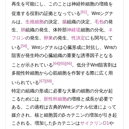
再生を可能にし、このことは神経幹細胞の増殖を
[61]
促進する役割の証拠となっている
。Wntシグナ
ルは、
生殖細胞
の決定、
腸
組織の決定、
毛包
の発
生、
肺
組織の発生、体幹部
神経堤
細胞の分化、
ネ
フロン
の発生、
卵巣
の発生、
性決定
にも関与して
[54]
いる
。Wntシグナルは心臓形成に対抗し、Wntの
阻害が発生時の心臓組織の重要な誘導因子となる
[64]
[65]
[66]
ことが示されている
。低分子Wnt阻害剤は
多能性幹細胞から心筋細胞を作製する際に広く用
[67]
[68]
いられている
。
特定の組織の形成に必要な大量の細胞の分化が起
こるためには、
胚性幹細胞
の増殖と成長が必要で
ある。この過程は古典的Wntシグナル伝達によって
媒介され、核と細胞質のβ-カテニンの増加が引き起
こされる。増加したβ-カテニンは
サイクリンD1
や