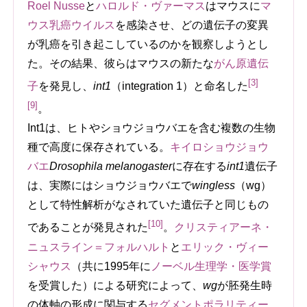
Roel Nusse
と
ハロルド・ヴァーマス
はマウスに
マ
ウス乳癌ウイルス
を感染させ、どの遺伝子の変異
が乳癌を引き起こしているのかを観察しようとし
た。その結果、彼らはマウスの新たな
がん原遺伝
[3]
子
を発見し、
int1
（integration 1）と命名した
[9]
。
Int1は、ヒトやショウジョウバエを含む複数の生物
種で高度に保存されている。
キイロショウジョウ
バエ
Drosophila melanogaster
に存在する
int1
遺伝子
は、実際にはショウジョウバエで
wingless
（wg）
として特性解析がなされていた遺伝子と同じもの
[10]
であることが発見された
。
クリスティアーネ・
ニュスライン＝フォルハルト
と
エリック・ヴィー
シャウス
（共に1995年に
ノーベル生理学・医学賞
を受賞した）による研究によって、
wg
が胚発生時
の体軸の形成に関与する
セグメントポラリティー