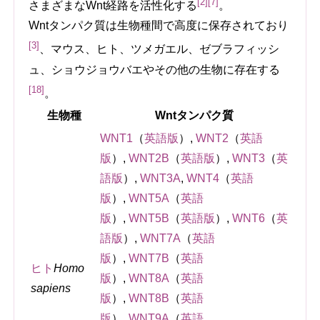
[2]
[7]
さまざまなWnt経路を活性化する
。
Wntタンパク質は生物種間で高度に保存されており
[3]
、マウス、ヒト、ツメガエル、ゼブラフィッシ
ュ、ショウジョウバエやその他の生物に存在する
[18]
。
生物種
Wntタンパク質
WNT1
（
英語版
）
,
WNT2
（
英語
版
）
,
WNT2B
（
英語版
）
,
WNT3
（
英
語版
）
,
WNT3A
,
WNT4
（
英語
版
）
,
WNT5A
（
英語
版
）
,
WNT5B
（
英語版
）
,
WNT6
（
英
語版
）
,
WNT7A
（
英語
版
）
,
WNT7B
（
英語
ヒト
Homo
版
）
,
WNT8A
（
英語
sapiens
版
）
,
WNT8B
（
英語
版
）
,
WNT9A
（
英語