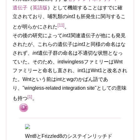
遺伝子
（
英語版
）
として機能することはすでに確
立されており、哺乳類の
int1
も胚発生に関与するこ
[11]
とが明らかにされた
。
その後の研究によって
int1
関連遺伝子が他にも発見
されたが、これらの遺伝子は
int1
と同様の命名はな
されず、
int
遺伝子群の命名は不適切な状態となっ
ていた。そのため、int/winglessファミリーはWnt
ファミリーと命名し直され、int1はWnt1と改名され
た。Wntという前はintとwgのかばん語であ
り、"wingless-related integration site"としての意味
[1]
も持つ
。
Wnt8とFrizzled8のシステインリッチド