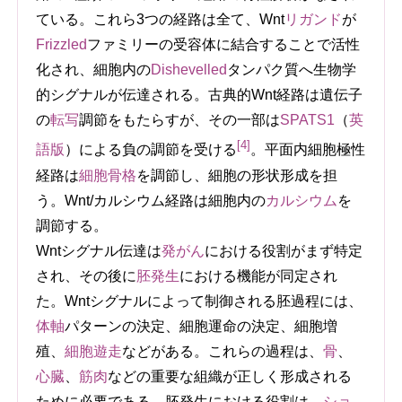
ている。これら3つの経路は全て、Wnt
リガンド
が
Frizzled
ファミリーの受容体に結合することで活性
化され、細胞内の
Dishevelled
タンパク質へ生物学
的シグナルが伝達される。古典的Wnt経路は遺伝子
の
転写
調節をもたらすが、その一部は
SPATS1
（
英
[4]
語版
）
による負の調節を受ける
。平面内細胞極性
経路は
細胞骨格
を調節し、細胞の形状形成を担
う。Wnt/カルシウム経路は細胞内の
カルシウム
を
調節する。
Wntシグナル伝達は
発がん
における役割がまず特定
され、その後に
胚発生
における機能が同定され
た。Wntシグナルによって制御される胚過程には、
体軸
パターンの決定、細胞運命の決定、細胞増
殖、
細胞遊走
などがある。これらの過程は、
骨
、
心臓
、
筋肉
などの重要な組織が正しく形成される
ために必要である。胚発生における役割は、
ショ