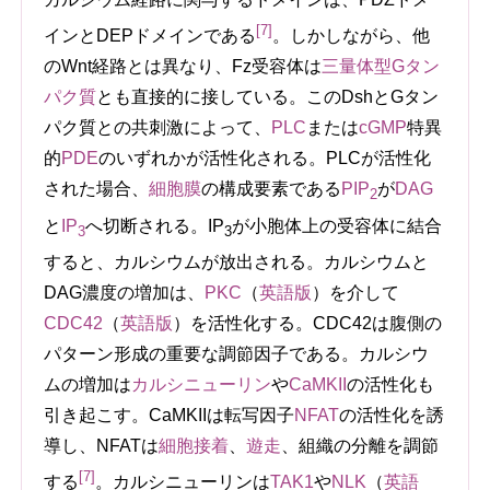
[7]
インとDEPドメインである
。しかしながら、他
のWnt経路とは異なり、Fz受容体は
三量体型Gタン
パク質
とも直接的に接している。このDshとGタン
パク質との共刺激によって、
PLC
または
cGMP
特異
的
PDE
のいずれかが活性化される。PLCが活性化
された場合、
細胞膜
の構成要素である
PIP
が
DAG
2
と
IP
へ切断される。IP
が小胞体上の受容体に結合
3
3
すると、カルシウムが放出される。カルシウムと
DAG濃度の増加は、
PKC
（
英語版
）
を介して
CDC42
（
英語版
）
を活性化する。CDC42は腹側の
パターン形成の重要な調節因子である。カルシウ
ムの増加は
カルシニューリン
や
CaMKII
の活性化も
引き起こす。CaMKIIは転写因子
NFAT
の活性化を誘
導し、NFATは
細胞接着
、
遊走
、組織の分離を調節
[7]
する
。カルシニューリンは
TAK1
や
NLK
（
英語