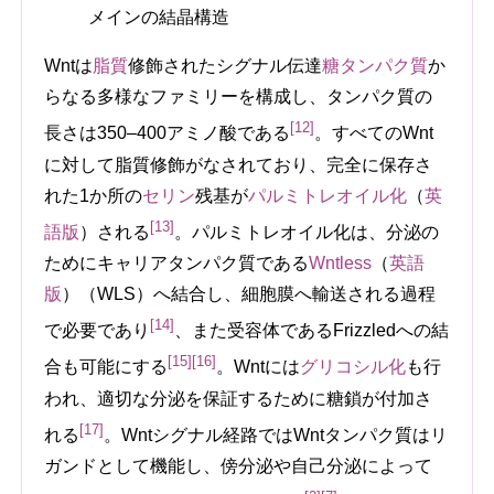
メインの結晶構造
Wntは
脂質
修飾されたシグナル伝達
糖タンパク質
か
らなる多様なファミリーを構成し、タンパク質の
[12]
長さは350–400アミノ酸である
。すべてのWnt
に対して脂質修飾がなされており、完全に保存さ
れた1か所の
セリン
残基が
パルミトレオイル化
（
英
[13]
語版
）
される
。パルミトレオイル化は、分泌の
ためにキャリアタンパク質である
Wntless
（
英語
版
）
（WLS）へ結合し、細胞膜へ輸送される過程
[14]
で必要であり
、また受容体であるFrizzledへの結
[15]
[16]
合も可能にする
。Wntには
グリコシル化
も行
われ、適切な分泌を保証するために糖鎖が付加さ
[17]
れる
。Wntシグナル経路ではWntタンパク質はリ
ガンドとして機能し、傍分泌や自己分泌によって