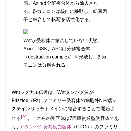
態。Axinは分解複合体から除去され
る。β-カテニンは核内に移動し、転写因
子と結合して転写を活性化する。
Wntが受容体に結合していない状態。
Axin、GSK、APCは分解複合体
（destruction complex）を形成し、β-カ
テニンは分解される。
Wntシグナル伝達は、Wntタンパク質が
Frizzled（Fz）ファミリー受容体の細胞外N末端シ
ステインリッチドメインに結合することで開始さ
[20]
れる
。これらの受容体は7回膜貫通型受容体であ
り、
Gタンパク質共役受容体
（GPCR）のファミリ