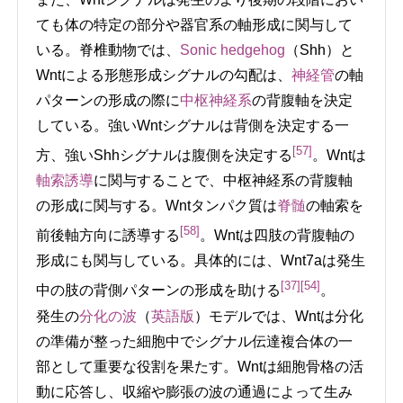
ても体の特定の部分や器官系の軸形成に関与して
いる。脊椎動物では、
Sonic hedgehog
（Shh）と
Wntによる形態形成シグナルの勾配は、
神経管
の軸
パターンの形成の際に
中枢神経系
の背腹軸を決定
している。強いWntシグナルは背側を決定する一
[57]
方、強いShhシグナルは腹側を決定する
。Wntは
軸索誘導
に関与することで、中枢神経系の背腹軸
の形成に関与する。Wntタンパク質は
脊髄
の軸索を
[58]
前後軸方向に誘導する
。Wntは四肢の背腹軸の
形成にも関与している。具体的には、Wnt7aは発生
[37]
[54]
中の肢の背側パターンの形成を助ける
。
発生の
分化の波
（
英語版
）
モデルでは、Wntは分化
の準備が整った細胞中でシグナル伝達複合体の一
部として重要な役割を果たす。Wntは細胞骨格の活
動に応答し、収縮や膨張の波の通過によって生み