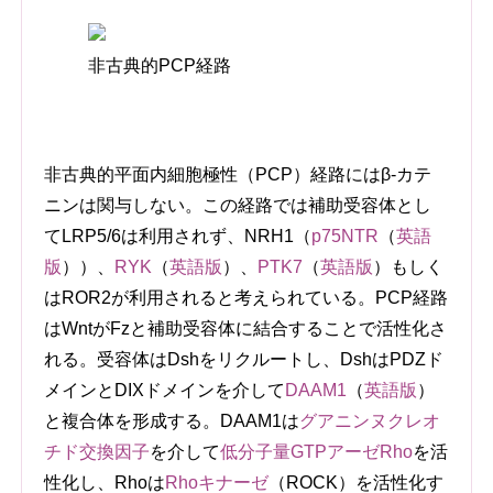
非古典的PCP経路
非古典的平面内細胞極性（PCP）経路にはβ-カテ
ニンは関与しない。この経路では補助受容体とし
てLRP5/6は利用されず、NRH1（
p75NTR
（
英語
版
）
）、
RYK
（
英語版
）
、
PTK7
（
英語版
）
もしく
はROR2が利用されると考えられている。PCP経路
はWntがFzと補助受容体に結合することで活性化さ
れる。受容体はDshをリクルートし、DshはPDZド
メインとDIXドメインを介して
DAAM1
（
英語版
）
と複合体を形成する。DAAM1は
グアニンヌクレオ
チド交換因子
を介して
低分子量GTPアーゼRho
を活
性化し、Rhoは
Rhoキナーゼ
（ROCK）を活性化す