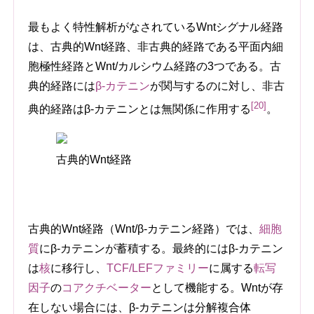
最もよく特性解析がなされているWntシグナル経路
は、古典的Wnt経路、非古典的経路である平面内細
胞極性経路とWnt/カルシウム経路の3つである。古
典的経路には
β-カテニン
が関与するのに対し、非古
[20]
典的経路はβ-カテニンとは無関係に作用する
。
古典的Wnt経路
古典的Wnt経路（Wnt/β-カテニン経路）では、
細胞
質
にβ-カテニンが蓄積する。最終的にはβ-カテニン
は
核
に移行し、
TCF/LEFファミリー
に属する
転写
因子
の
コアクチベーター
として機能する。Wntが存
在しない場合には、β-カテニンは分解複合体