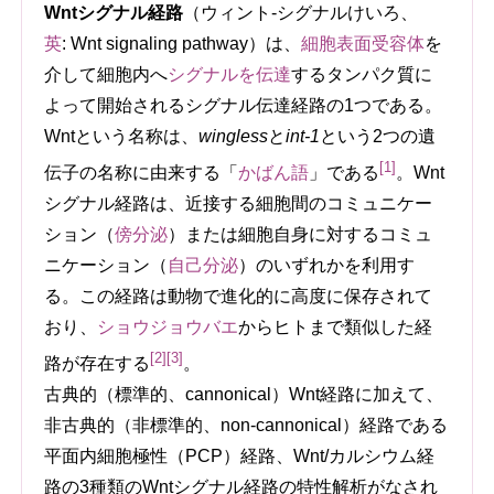
Wntシグナル経路
（ウィント-シグナルけいろ、
英
:
Wnt signaling pathway
）は、
細胞表面受容体
を
介して細胞内へ
シグナルを伝達
するタンパク質に
よって開始されるシグナル伝達経路の1つである。
Wntという名称は、
wingless
と
int-1
という2つの遺
[1]
伝子の名称に由来する「
かばん語
」である
。Wnt
シグナル経路は、近接する細胞間のコミュニケー
ション（
傍分泌
）または細胞自身に対するコミュ
ニケーション（
自己分泌
）のいずれかを利用す
る。この経路は動物で進化的に高度に保存されて
おり、
ショウジョウバエ
からヒトまで類似した経
[2]
[3]
路が存在する
。
古典的（標準的、cannonical）Wnt経路に加えて、
非古典的（非標準的、non-cannonical）経路である
平面内細胞極性（PCP）経路、Wnt/カルシウム経
路の3種類のWntシグナル経路の特性解析がなされ