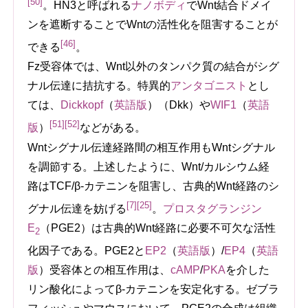
[50]
。HN3と呼ばれる
ナノボディ
でWnt結合ドメイ
ンを遮断することでWntの活性化を阻害することが
[46]
できる
。
Fz受容体では、Wnt以外のタンパク質の結合がシグ
ナル伝達に拮抗する。特異的
アンタゴニスト
とし
ては、
Dickkopf
（
英語版
）
（Dkk）や
WIF1
（
英語
[51]
[52]
版
）
などがある。
Wntシグナル伝達経路間の相互作用もWntシグナル
を調節する。上述したように、Wnt/カルシウム経
路はTCF/β-カテニンを阻害し、古典的Wnt経路のシ
[7]
[25]
グナル伝達を妨げる
。
プロスタグランジン
E
（PGE2）は古典的Wnt経路に必要不可欠な活性
2
化因子である。PGE2と
EP2
（
英語版
）
/
EP4
（
英語
版
）
受容体との相互作用は、
cAMP
/
PKA
を介した
リン酸化によってβ-カテニンを安定化する。ゼブラ