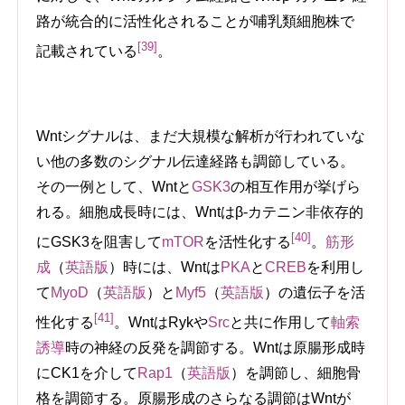
路が統合的に活性化されることが哺乳類細胞株で
[39]
記載されている
。
Wntシグナルは、まだ大規模な解析が行われていな
い他の多数のシグナル伝達経路も調節している。
その一例として、Wntと
GSK3
の相互作用が挙げら
れる。細胞成長時には、Wntはβ-カテニン非依存的
[40]
にGSK3を阻害して
mTOR
を活性化する
。
筋形
成
（
英語版
）
時には、Wntは
PKA
と
CREB
を利用し
て
MyoD
（
英語版
）
と
Myf5
（
英語版
）
の遺伝子を活
[41]
性化する
。WntはRykや
Src
と共に作用して
軸索
誘導
時の神経の反発を調節する。Wntは原腸形成時
にCK1を介して
Rap1
（
英語版
）
を調節し、細胞骨
格を調節する。原腸形成のさらなる調節はWntが