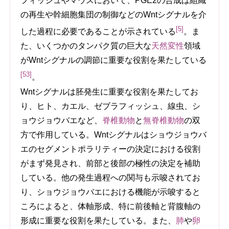
フィッシュやマウスにおいて、PGE2の合成は組織
の再生や幹細胞集団の制御などのWntシグナルを介
[5]
した過程に必要であることが示されている
。ま
た、いくつかのタンパク質の巨大な
天然変性
領域
がWntシグナルの調節に重要な役割を果たしている
[53]
。
Wntシグナルは胚発生に重要な役割を果たしてお
り、ヒト、カエル、ゼブラフィッシュ、線虫、シ
ョウジョウバエなど、
脊椎動物
と
無脊椎動物
の双
方で作用している。Wntシグナルはショウジョウバ
エのセグメントポラリティーの決定における役割
がまず発見され、前部と後部の極性の決定を補助
している。他の発生過程への関与も示唆されてお
り、ショウジョウバエにおける機能が示唆すると
ころによると、体軸形成、特に前後軸と背腹軸の
形成に重要な役割を果たしている。また、
肺
や
卵