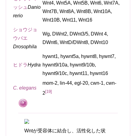
Wnt4, Wnt5A, Wnt5B, Wnt6, Wnt7A,
ッシュ
Danio
Wnt7B, Wnt8A, Wnt8B, Wnt10A,
rerio
Wnt10B, Wnt11, Wnt16
ショウジョ
Wg, DWnt2, DWnt3/5, DWnt 4,
ウバエ
DWnt6, WntD/DWnt8, DWnt10
Drosophila
hywnt1, hywnt5a, hywnt8, hywnt7,
ヒドラ
Hydra
hywnt9/10a, hywnt9/10b,
hywnt9/10c, hywnt11, hywnt16
mom-2, lin-44, egl-20, cwn-1, cwn-
C. elegans
[19]
2
Wntが受容体に結合し、活性化した状