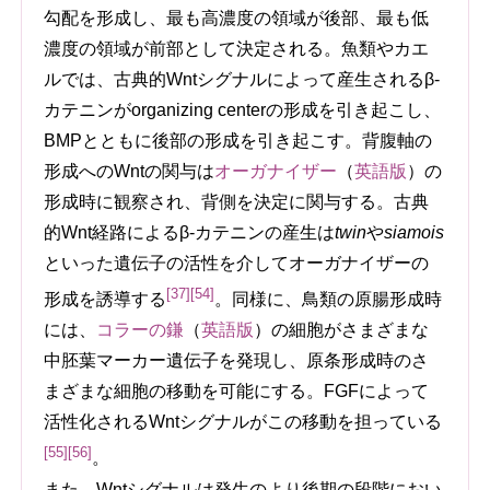
勾配を形成し、最も高濃度の領域が後部、最も低
濃度の領域が前部として決定される。魚類やカエ
ルでは、古典的Wntシグナルによって産生されるβ-
カテニンがorganizing centerの形成を引き起こし、
BMPとともに後部の形成を引き起こす。背腹軸の
形成へのWntの関与は
オーガナイザー
（
英語版
）
の
形成時に観察され、背側を決定に関与する。古典
的Wnt経路によるβ-カテニンの産生は
twin
や
siamois
といった遺伝子の活性を介してオーガナイザーの
[37]
[54]
形成を誘導する
。同様に、鳥類の原腸形成時
には、
コラーの鎌
（
英語版
）
の細胞がさまざまな
中胚葉マーカー遺伝子を発現し、原条形成時のさ
まざまな細胞の移動を可能にする。FGFによって
活性化されるWntシグナルがこの移動を担っている
[55]
[56]
。
また、Wntシグナルは発生のより後期の段階におい