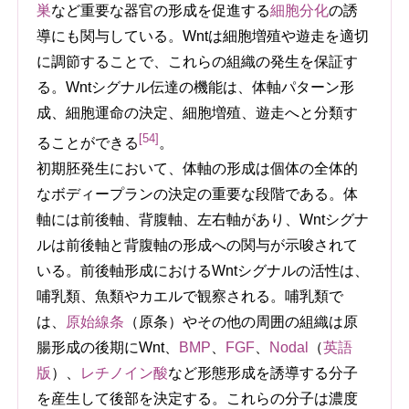
巣
など重要な器官の形成を促進する
細胞分化
の誘
導にも関与している。Wntは細胞増殖や遊走を適切
に調節することで、これらの組織の発生を保証す
る。Wntシグナル伝達の機能は、体軸パターン形
成、細胞運命の決定、細胞増殖、遊走へと分類す
[54]
ることができる
。
初期胚発生において、体軸の形成は個体の全体的
なボディープランの決定の重要な段階である。体
軸には前後軸、背腹軸、左右軸があり、Wntシグナ
ルは前後軸と背腹軸の形成への関与が示唆されて
いる。前後軸形成におけるWntシグナルの活性は、
哺乳類、魚類やカエルで観察される。哺乳類で
は、
原始線条
（原条）やその他の周囲の組織は原
腸形成の後期にWnt、
BMP
、
FGF
、
Nodal
（
英語
版
）
、
レチノイン酸
など形態形成を誘導する分子
を産生して後部を決定する。これらの分子は濃度