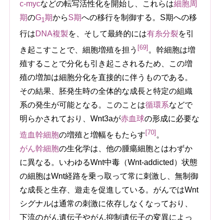
c-myc
などの転写活性化を開始し、これらは
細胞周
期
の
G
期
から
S期
への移行を制御する。S期への移
1
行は
DNA複製
を、そして最終的には
有糸分裂
を引
[69]
き起こすことで、細胞増殖を担う
。幹細胞は増
殖することで分化も引き起こされるため、この増
殖の増加は細胞分化を直接的に伴うものである。
その結果、胚発生時の全体的な成長と特定の組織
系の発生が可能となる。このことは
循環系
などで
明らかされており、Wnt3aが
赤血球
の形成に必要な
[70]
造血幹細胞
の増殖と増幅をもたらす
。
がん幹細胞
の生化学は、他の腫瘍細胞とはわずか
に異なる。いわゆるWnt中毒（Wnt-addicted）状態
の細胞はWnt経路を乗っ取って常に刺激し、無制御
な成長と生存、遊走を促進している。がんではWnt
シグナルは通常の刺激に依存しなくなっており、
下流のがん遺伝子やがん抑制遺伝子の変異によっ