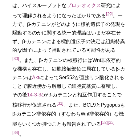
は、ハイスループットな
プロテオミクス
研究によ
[29]
って理解されるようになったばかりである
。一
方で、β-カテニンがどのように標的遺伝子の発現を
駆動するのかに関する統一的理論はいまだ存在せ
ず、β-カテニンによる標的遺伝子の決定は組織特異
的な因子によって補助されている可能性がある
[30]
。また、β-カテニンの核移行にはWnt非依存的
な機構も存在し、細胞接触部位に局在しているβ-カ
テニンは
Akt
によってSer552が直接リン酸化される
ことで膜近傍から解離して細胞質基質に蓄積し、
その後
14-3-3ζ
がβ-カテニンと相互作用することで
[31]
核移行が促進される
。また、BCL9とPygopusも
β-カテニン非依存的（すなわちWnt非依存的）な機
[32]
[33]
能をいくつか持つことも報告されている
[34]
。