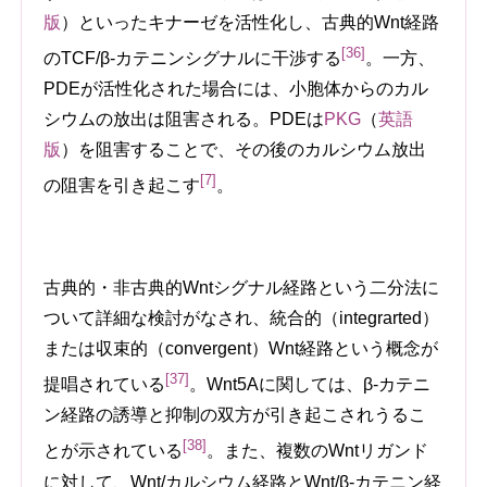
版
）
といったキナーゼを活性化し、古典的Wnt経路
[36]
のTCF/β-カテニンシグナルに干渉する
。一方、
PDEが活性化された場合には、小胞体からのカル
シウムの放出は阻害される。PDEは
PKG
（
英語
版
）
を阻害することで、その後のカルシウム放出
[7]
の阻害を引き起こす
。
古典的・非古典的Wntシグナル経路という二分法に
ついて詳細な検討がなされ、統合的（integrarted）
または収束的（convergent）Wnt経路という概念が
[37]
提唱されている
。Wnt5Aに関しては、β-カテニ
ン経路の誘導と抑制の双方が引き起こされうるこ
[38]
とが示されている
。また、複数のWntリガンド
に対して、Wnt/カルシウム経路とWnt/β-カテニン経