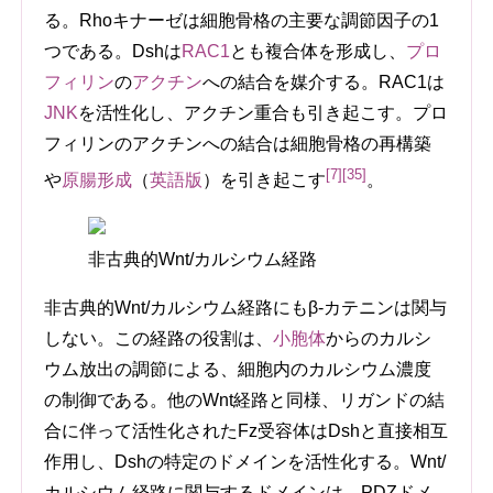
る。Rhoキナーゼは細胞骨格の主要な調節因子の1
つである。Dshは
RAC1
とも複合体を形成し、
プロ
フィリン
の
アクチン
への結合を媒介する。RAC1は
JNK
を活性化し、アクチン重合も引き起こす。プロ
フィリンのアクチンへの結合は細胞骨格の再構築
[7]
[35]
や
原腸形成
（
英語版
）
を引き起こす
。
非古典的Wnt/カルシウム経路
非古典的Wnt/カルシウム経路にもβ-カテニンは関与
しない。この経路の役割は、
小胞体
からのカルシ
ウム放出の調節による、細胞内のカルシウム濃度
の制御である。他のWnt経路と同様、リガンドの結
合に伴って活性化されたFz受容体はDshと直接相互
作用し、Dshの特定のドメインを活性化する。Wnt/
カルシウム経路に関与するドメインは、PDZドメ