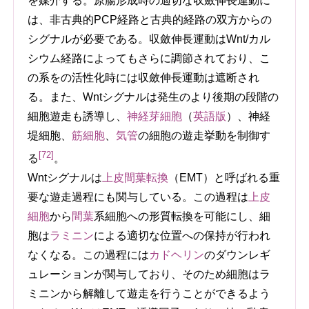
を媒介する。原腸形成時の適切な収斂伸長運動に
は、非古典的PCP経路と古典的経路の双方からの
シグナルが必要である。収斂伸長運動はWnt/カル
シウム経路によってもさらに調節されており、こ
の系をの活性化時には収斂伸長運動は遮断され
る。また、Wntシグナルは発生のより後期の段階の
細胞遊走も誘導し、
神経芽細胞
（
英語版
）
、神経
堤細胞、
筋細胞
、
気管
の細胞の遊走挙動を制御す
[72]
る
。
Wntシグナルは
上皮間葉転換
（EMT）と呼ばれる重
要な遊走過程にも関与している。この過程は
上皮
細胞
から
間葉
系細胞への形質転換を可能にし、細
胞は
ラミニン
による適切な位置への保持が行われ
なくなる。この過程には
カドヘリン
のダウンレギ
ュレーションが関与しており、そのため細胞はラ
ミニンから解離して遊走を行うことができるよう