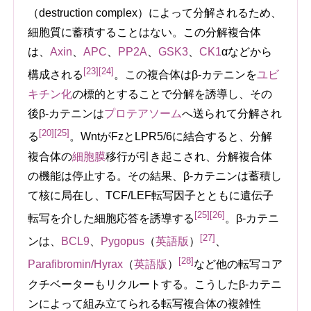
（destruction complex）によって分解されるため、
細胞質に蓄積することはない。この分解複合体
は、
Axin
、
APC
、
PP2A
、
GSK3
、
CK1
αなどから
[23]
[24]
構成される
。この複合体はβ-カテニンを
ユビ
キチン化
の標的とすることで分解を誘導し、その
後β-カテニンは
プロテアソーム
へ送られて分解され
[20]
[25]
る
。WntがFzとLPR5/6に結合すると、分解
複合体の
細胞膜
移行が引き起こされ、分解複合体
の機能は停止する。その結果、β-カテニンは蓄積し
て核に局在し、TCF/LEF転写因子とともに遺伝子
[25]
[26]
転写を介した細胞応答を誘導する
。β-カテニ
[27]
ンは、
BCL9
、
Pygopus
（
英語版
）
、
[28]
Parafibromin/Hyrax
（
英語版
）
など他の転写コア
クチベーターもリクルートする。こうしたβ-カテニ
ンによって組み立てられる転写複合体の複雑性