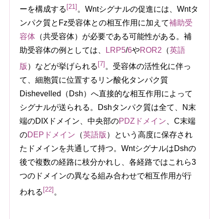
[21]
ーを構成する
。Wntシグナルの促進には、Wntタ
ンパク質とFz受容体との相互作用に加えて
補助受
容体
（共受容体）が必要である可能性がある。補
助受容体の例としては、
LRP5
/
6
や
ROR2
（
英語
[7]
版
）
などが挙げられる
。受容体の活性化に伴っ
て、細胞質に位置するリン酸化タンパク質
Dishevelled（Dsh）へ直接的な相互作用によって
シグナルが送られる。Dshタンパク質は全て、N末
端のDIXドメイン、中央部の
PDZドメイン
、C末端
の
DEPドメイン
（
英語版
）
という高度に保存され
たドメインを共通して持つ。WntシグナルはDshの
後で複数の経路に枝分かれし、各経路ではこれら3
つのドメインの異なる組み合わせで相互作用が行
[22]
われる
。