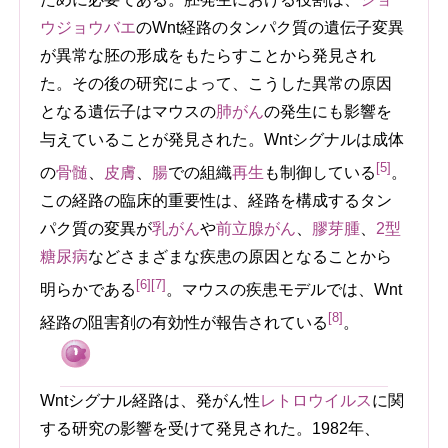
ウジョウバエ
のWnt経路のタンパク質の遺伝子変異
が異常な胚の形成をもたらすことから発見され
た。その後の研究によって、こうした異常の原因
となる遺伝子はマウスの
肺がん
の発生にも影響を
与えていることが発見された。Wntシグナルは成体
[5]
の
骨髄
、
皮膚
、
腸
での組織
再生
も制御している
。
この経路の臨床的重要性は、経路を構成するタン
パク質の変異が
乳がん
や
前立腺がん
、
膠芽腫
、
2型
糖尿病
などさまざまな疾患の原因となることから
[6]
[7]
明らかである
。マウスの疾患モデルでは、Wnt
[8]
経路の阻害剤の有効性が報告されている
。
Wntシグナル経路は、発がん性
レトロウイルス
に関
する研究の影響を受けて発見された。1982年、