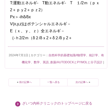
T:運動エネルギ- T動エネルギ- T １/2ｍ（ｐｘ
2＋ｐｙ2＋ｐｚ2）
Px＞-ihδ/δx
V(x,y,z)はポテンシャルエネルギ－
E（ｘ、ｙ、ｚ）全エネルギ－
｛-ｈ2/2ｍ（δ２/δｘ2＋δ２/δｙ2＋
2024年7月1日 | カテゴリー：
自然科学的基礎知識//物理学、統計学、有
機化学、数学、英語
,
創薬/AUTODOCKとPYMOLと分子設計
|
«
前の記事へ
一覧へ戻る
次の記事へ
»
ざいつ内科クリニックのトップページに戻る