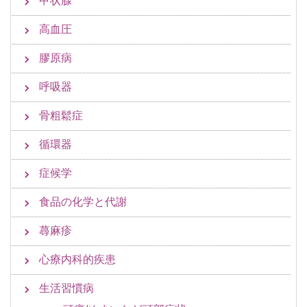
甲状腺
高血圧
膠原病
呼吸器
骨粗鬆症
循環器
症候学
食品の化学と代謝
蕁麻疹
心療内科的疾患
生活習慣病