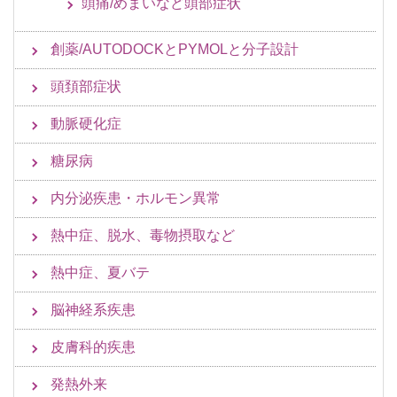
頭痛/めまいなど頭部症状
創薬/AUTODOCKとPYMOLと分子設計
頭頚部症状
動脈硬化症
糖尿病
内分泌疾患・ホルモン異常
熱中症、脱水、毒物摂取など
熱中症、夏バテ
脳神経系疾患
皮膚科的疾患
発熱外来